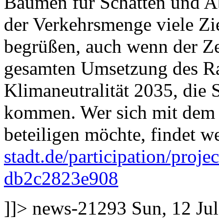
Bäumen für Schatten und A
der Verkehrsmenge viele Zie
begrüßen, auch wenn der Ze
gesamten Umsetzung des Ra
Klimaneutralität 2035, die S
kommen. Wer sich mit dem 
beteiligen möchte, findet we
stadt.de/participation/pro
db2c2823e908
]]>
news-21293
Sun, 12 Ju