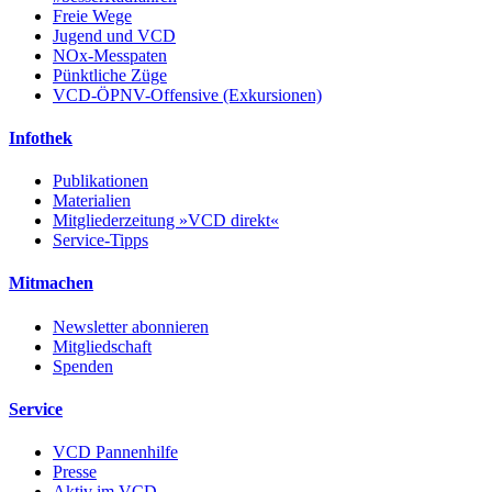
Freie Wege
Jugend und VCD
NOx-Messpaten
Pünktliche Züge
VCD-ÖPNV-Offensive (Exkursionen)
Infothek
Publikationen
Materialien
Mitgliederzeitung »VCD direkt«
Service-Tipps
Mitmachen
Newsletter abonnieren
Mitgliedschaft
Spenden
Service
VCD Pannenhilfe
Presse
Aktiv im VCD