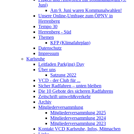
Juni)
Am 9. Juni waren Kommunalwahlen!
Unsere Online-Umfrage zum ÖPNV in
Herrenberg
Tempo 30
Herrenberg - Süd
Themen
KFP (Klimafahrplan)
Datenschutz
Impressum
Karlsruhe
Leitfaden Park(ing) Day
Über uns
Satzung 2022
VCD - der Club für ...
Sicher Radfahren – unten bleiben
Die 10 Gebote des sicheren Radfahrens
Zeitschrift umwelt&verkehr
Archiv
Mitgliederversammlung
Mitgliederversammlung 2025
Mitgliederversammlung 2024
Mitgliederversammlung 2023
Kontakt VCD Karlsruhe, Infos, Mitmachen