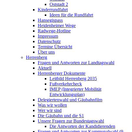
Oststadt 2
Kinderrundfahrt
Ideen für die Rundfahrt
Hansegispass
Heidenheimer Wege
Radwege-Hotline
Impressum
Datenschutz
Termine Übersicht
Über uns
Herrenberg
Fragen und Antworten zur Landtagswahl
Aktuell
Herrenberger Dokumente
Leitbild Herrenberg 2035
Fußverkehrcheck
IMEP (Integrierter Mobilität
Entwicklungsplan)
Delegiertenwahl und Gäubahnfilm
Was wir wollen
Wer wir sind
Die Gäubahn und die S1
Unsere Fragen zur Bundestagswahl
Die Antworten der Kandidierenden
Fragen und Antworten zur Kommunalwahl (9.