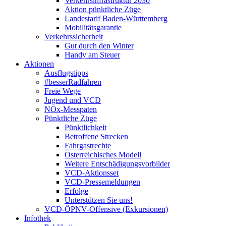
Verkehrsinfrastruktur 2030
Aktion pünktliche Züge
Landestarif Baden-Württemberg
Mobilitätsgarantie
Verkehrssicherheit
Gut durch den Winter
Handy am Steuer
Aktionen
Ausflugstipps
#besserRadfahren
Freie Wege
Jugend und VCD
NOx-Messpaten
Pünktliche Züge
Pünktlichkeit
Betroffene Strecken
Fahrgastrechte
Österreichisches Modell
Weitere Entschädigungsvorbilder
VCD-Aktionsset
VCD-Pressemeldungen
Erfolge
Unterstützen Sie uns!
VCD-ÖPNV-Offensive (Exkursionen)
Infothek