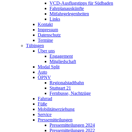
VCD-Ausflugstipps für Südbaden
Fahrplanauskünfte
Mitfahrgelegenheiten
Links
Kontakt
Impressum
Datenschutz
Termine
Tübingen
Über uns
Engagement
Mitgliedschaft
Modal Split
Auto
ÖPNV
Regionalstadtbahn
Stuttgart 21
Fernbusse, Nachtzüge
Fahrrad
Füße
Mobilitätserziehung
Service
Pressemitteilungen
Pressemitteilungen 2024
Pressemitteilungen 2022