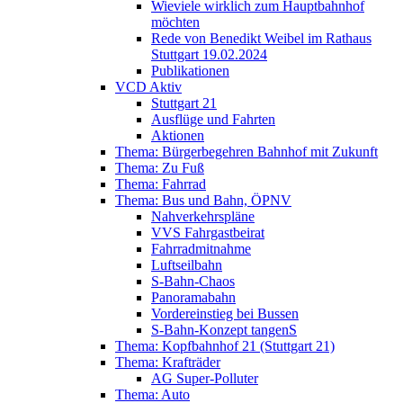
Wieviele wirklich zum Hauptbahnhof
möchten
Rede von Benedikt Weibel im Rathaus
Stuttgart 19.02.2024
Publikationen
VCD Aktiv
Stuttgart 21
Ausflüge und Fahrten
Aktionen
Thema: Bürgerbegehren Bahnhof mit Zukunft
Thema: Zu Fuß
Thema: Fahrrad
Thema: Bus und Bahn, ÖPNV
Nahverkehrspläne
VVS Fahrgastbeirat
Fahrradmitnahme
Luftseilbahn
S-Bahn-Chaos
Panoramabahn
Vordereinstieg bei Bussen
S-Bahn-Konzept tangenS
Thema: Kopfbahnhof 21 (Stuttgart 21)
Thema: Krafträder
AG Super-Polluter
Thema: Auto