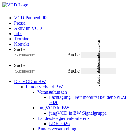
VCD Pannenhilfe
Presse
Aktiv im VCD
Jobs
Termine
Suche abschicken
Kontakt
Suche
Suche
Suche abschicken
Suche
Suche
Der VCD in BW
Landesverband BW
Veranstaltungen
Fachtagung - Feinmobilität bei der SPEZI
2026
jungVCD in BW
jungVCD in BW Signalgruppe
Landesdelegiertenkonferenz
LDK 2026
Bundesversammlung