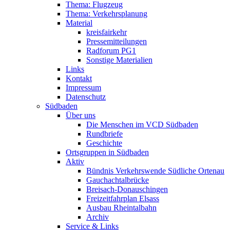
Thema: Flugzeug
Thema: Verkehrsplanung
Material
kreisfairkehr
Pressemitteilungen
Radforum PG1
Sonstige Materialien
Links
Kontakt
Impressum
Datenschutz
Südbaden
Über uns
Die Menschen im VCD Südbaden
Rundbriefe
Geschichte
Ortsgruppen in Südbaden
Aktiv
Bündnis Verkehrswende Südliche Ortenau
Gauchachtalbrücke
Breisach-Donauschingen
Freizeitfahrplan Elsass
Ausbau Rheintalbahn
Archiv
Service & Links