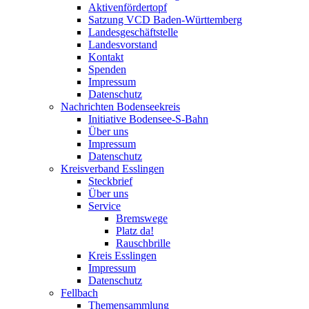
Aktivenfördertopf
Satzung VCD Baden-Württemberg
Landesgeschäftstelle
Landesvorstand
Kontakt
Spenden
Impressum
Datenschutz
Nachrichten Bodenseekreis
Initiative Bodensee-S-Bahn
Über uns
Impressum
Datenschutz
Kreisverband Esslingen
Steckbrief
Über uns
Service
Bremswege
Platz da!
Rauschbrille
Kreis Esslingen
Impressum
Datenschutz
Fellbach
Themensammlung