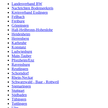
Landesverband BW
Nachrichten Bodenseekreis
Kreisverband Esslingen
Fellbach
Freiburg
Göppingen
Hall-Heilbronn-Hohenlohe
Heidenheim
Herrenberg
Karlsruhe
Konstanz
Ludwigsburg
Main-Tauber
Pforzheim/Enz
Ravensburg
Reutlingen
Schorndorf
Rhein-Neckar
Schwarzwald - Baar - Rottweil
Sigmaringen
Stuttgart
Südbaden
Tübingen
Tuttlingen
Ulm