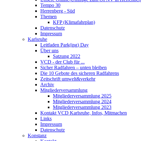
Tempo 30
Herrenberg - Süd
Themen
KFP (Klimafahrplan)
Datenschutz
Impressum
Karlsruhe
Leitfaden Park(ing) Day
Über uns
Satzung 2022
VCD - der Club für ...
Sicher Radfahren – unten bleiben
Die 10 Gebote des sicheren Radfahrens
Zeitschrift umwelt&verkehr
Archiv
Mitgliederversammlung
Mitgliederversammlung 2025
Mitgliederversammlung 2024
Mitgliederversammlung 2023
Kontakt VCD Karlsruhe, Infos, Mitmachen
Links
Impressum
Datenschutz
Konstanz