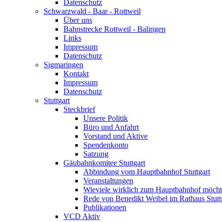
Datenschutz
Schwarzwald - Baar - Rottweil
Über uns
Bahnstrecke Rottweil - Balingen
Links
Impressum
Datenschutz
Sigmaringen
Kontakt
Impressum
Datenschutz
Stuttgart
Steckbrief
Unsere Politik
Büro und Anfahrt
Vorstand und Aktive
Spendenkonto
Satzung
Gäubahnkomitee Stuttgart
Abbindung vom Hauptbahnhof Stuttgart
Veranstaltungen
Wieviele wirklich zum Hauptbahnhof möch
Rede von Benedikt Weibel im Rathaus Stutt
Publikationen
VCD Aktiv