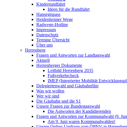
Kinderrundfahrt
Ideen für die Rundfahrt
Hansegispass
Heidenheimer Wege
Radwege-Hotline
Impressum
Datenschutz
Termine Übersicht
Über uns
Herrenberg
Fragen und Antworten zur Landtagswahl
Aktuell
Herrenberger Dokumente
Leitbild Herrenberg 2035
Fußverkehrcheck
IMEP (Integrierter Mobilität Entwicklungspl
Delegiertenwahl und Gäubahnfilm
Was wir wollen
Wer wir sind
Die Gäubahn und die S1
Unsere Fragen zur Bundestagswahl
Die Antworten der Kandidierenden
Fragen und Antworten zur Kommunalwahl (9. Jun
Am 9. Juni waren Kommunalwahlen!
Unsere Online-Umfrage zum ÖPNV in Herrenber