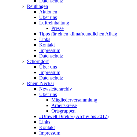
Datenschutz
Reutlingen
Aktionen
Über uns
Luftreinhaltung
Presse
Tipps für einen klimafreundlichen Alltag
Links
Kontakt
Impressum
Datenschutz
Schorndorf
Über uns
Impressum
Datenschutz
Rhein-Neckar
Newsletterarchiv
Über uns
Mitgliederversammlung
Arbeitskreise
Ortsgruppen
»Umwelt Direkt« (Archiv bis 2017)
Links
Kontakt
Impressum