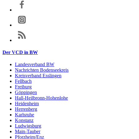
Der VCD in BW
Landesverband BW
Nachrichten Bodenseekreis
Kreisverband Esslingen
Fellbach
Freiburg
Göppingen
Hall-Heilbronn-Hohenlohe
Heidenheim
Herrenberg
Karlsruhe
Konstanz
Ludwigsburg
Main-Tauber
Pforzheim/Enz