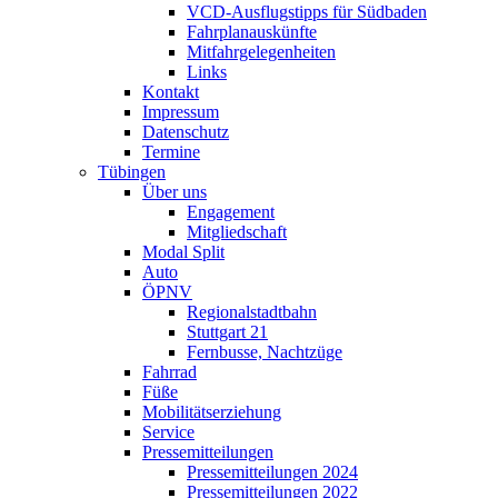
VCD-Ausflugstipps für Südbaden
Fahrplanauskünfte
Mitfahrgelegenheiten
Links
Kontakt
Impressum
Datenschutz
Termine
Tübingen
Über uns
Engagement
Mitgliedschaft
Modal Split
Auto
ÖPNV
Regionalstadtbahn
Stuttgart 21
Fernbusse, Nachtzüge
Fahrrad
Füße
Mobilitätserziehung
Service
Pressemitteilungen
Pressemitteilungen 2024
Pressemitteilungen 2022