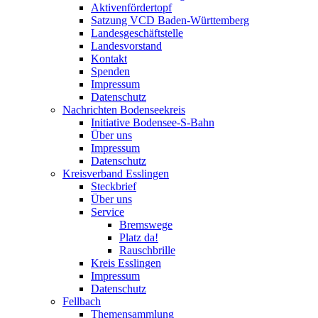
Aktivenfördertopf
Satzung VCD Baden-Württemberg
Landesgeschäftstelle
Landesvorstand
Kontakt
Spenden
Impressum
Datenschutz
Nachrichten Bodenseekreis
Initiative Bodensee-S-Bahn
Über uns
Impressum
Datenschutz
Kreisverband Esslingen
Steckbrief
Über uns
Service
Bremswege
Platz da!
Rauschbrille
Kreis Esslingen
Impressum
Datenschutz
Fellbach
Themensammlung