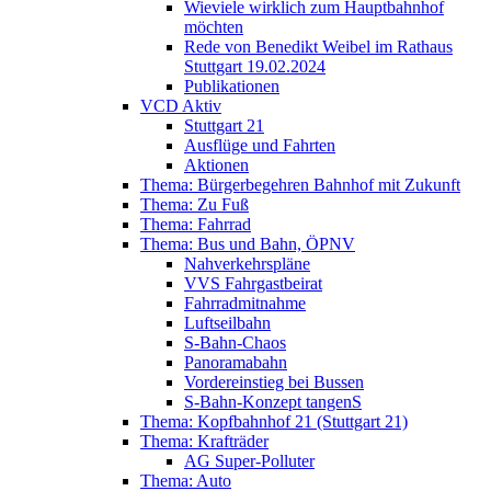
Wieviele wirklich zum Hauptbahnhof
möchten
Rede von Benedikt Weibel im Rathaus
Stuttgart 19.02.2024
Publikationen
VCD Aktiv
Stuttgart 21
Ausflüge und Fahrten
Aktionen
Thema: Bürgerbegehren Bahnhof mit Zukunft
Thema: Zu Fuß
Thema: Fahrrad
Thema: Bus und Bahn, ÖPNV
Nahverkehrspläne
VVS Fahrgastbeirat
Fahrradmitnahme
Luftseilbahn
S-Bahn-Chaos
Panoramabahn
Vordereinstieg bei Bussen
S-Bahn-Konzept tangenS
Thema: Kopfbahnhof 21 (Stuttgart 21)
Thema: Krafträder
AG Super-Polluter
Thema: Auto