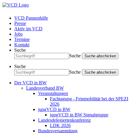
VCD Pannenhilfe
Presse
Aktiv im VCD
Jobs
Termine
Kontakt
Suche
Suche
Suche abschicken
Suche
Suche
Suche abschicken
Der VCD in BW
Landesverband BW
Veranstaltungen
Fachtagung - Feinmobilität bei der SPEZI
2026
jungVCD in BW
jungVCD in BW Signalgruppe
Landesdelegiertenkonferenz
LDK 2026
Bundesversammlung