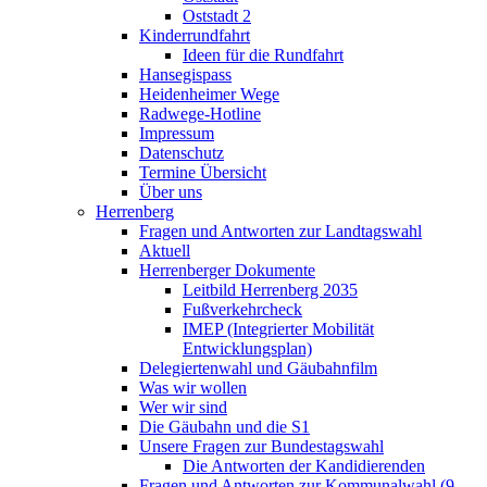
Oststadt 2
Kinderrundfahrt
Ideen für die Rundfahrt
Hansegispass
Heidenheimer Wege
Radwege-Hotline
Impressum
Datenschutz
Termine Übersicht
Über uns
Herrenberg
Fragen und Antworten zur Landtagswahl
Aktuell
Herrenberger Dokumente
Leitbild Herrenberg 2035
Fußverkehrcheck
IMEP (Integrierter Mobilität
Entwicklungsplan)
Delegiertenwahl und Gäubahnfilm
Was wir wollen
Wer wir sind
Die Gäubahn und die S1
Unsere Fragen zur Bundestagswahl
Die Antworten der Kandidierenden
Fragen und Antworten zur Kommunalwahl (9.