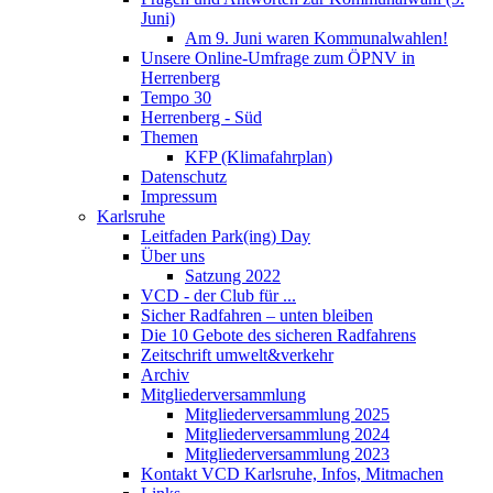
Juni)
Am 9. Juni waren Kommunalwahlen!
Unsere Online-Umfrage zum ÖPNV in
Herrenberg
Tempo 30
Herrenberg - Süd
Themen
KFP (Klimafahrplan)
Datenschutz
Impressum
Karlsruhe
Leitfaden Park(ing) Day
Über uns
Satzung 2022
VCD - der Club für ...
Sicher Radfahren – unten bleiben
Die 10 Gebote des sicheren Radfahrens
Zeitschrift umwelt&verkehr
Archiv
Mitgliederversammlung
Mitgliederversammlung 2025
Mitgliederversammlung 2024
Mitgliederversammlung 2023
Kontakt VCD Karlsruhe, Infos, Mitmachen