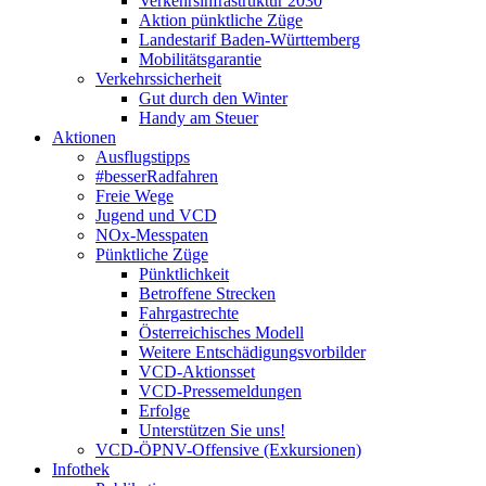
Verkehrsinfrastruktur 2030
Aktion pünktliche Züge
Landestarif Baden-Württemberg
Mobilitätsgarantie
Verkehrssicherheit
Gut durch den Winter
Handy am Steuer
Aktionen
Ausflugstipps
#besserRadfahren
Freie Wege
Jugend und VCD
NOx-Messpaten
Pünktliche Züge
Pünktlichkeit
Betroffene Strecken
Fahrgastrechte
Österreichisches Modell
Weitere Entschädigungsvorbilder
VCD-Aktionsset
VCD-Pressemeldungen
Erfolge
Unterstützen Sie uns!
VCD-ÖPNV-Offensive (Exkursionen)
Infothek