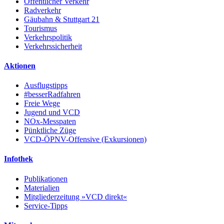
Öffentlicher Verkehr
Radverkehr
Gäubahn & Stuttgart 21
Tourismus
Verkehrspolitik
Verkehrssicherheit
Aktionen
Ausflugstipps
#besserRadfahren
Freie Wege
Jugend und VCD
NOx-Messpaten
Pünktliche Züge
VCD-ÖPNV-Offensive (Exkursionen)
Infothek
Publikationen
Materialien
Mitgliederzeitung »VCD direkt«
Service-Tipps