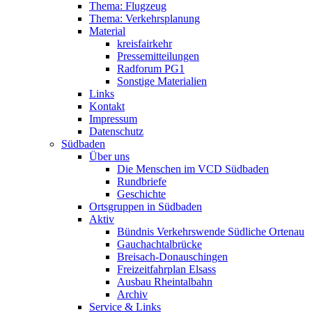
Thema: Flugzeug
Thema: Verkehrsplanung
Material
kreisfairkehr
Pressemitteilungen
Radforum PG1
Sonstige Materialien
Links
Kontakt
Impressum
Datenschutz
Südbaden
Über uns
Die Menschen im VCD Südbaden
Rundbriefe
Geschichte
Ortsgruppen in Südbaden
Aktiv
Bündnis Verkehrswende Südliche Ortenau
Gauchachtalbrücke
Breisach-Donauschingen
Freizeitfahrplan Elsass
Ausbau Rheintalbahn
Archiv
Service & Links