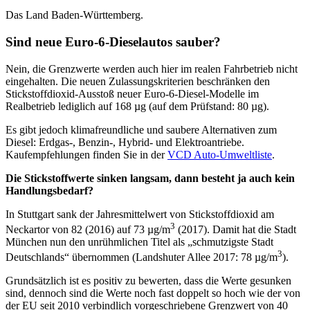
Das Land Baden-Württemberg.
Sind neue Euro-6-Dieselautos sauber?
Nein, die Grenzwerte werden auch hier im realen Fahrbetrieb nicht
eingehalten. Die neuen Zulassungskriterien beschränken den
Stickstoffdioxid-Ausstoß neuer Euro-6-Diesel-Modelle im
Realbetrieb lediglich auf 168 µg (auf dem Prüfstand: 80 µg).
Es gibt jedoch klimafreundliche und saubere Alternativen zum
Diesel: Erdgas-, Benzin-, Hybrid- und Elektroantriebe.
Kaufempfehlungen finden Sie in der
VCD Auto-Umweltliste
.
Die Stickstoffwerte sinken langsam, dann besteht ja auch kein
Handlungsbedarf?
In Stuttgart sank der Jahresmittelwert von Stickstoffdioxid am
3
Neckartor von 82 (2016) auf 73 µg/m
(2017). Damit hat die Stadt
München nun den unrühmlichen Titel als „schmutzigste Stadt
3
Deutschlands“ übernommen (Landshuter Allee 2017: 78 µg/m
).
Grundsätzlich ist es positiv zu bewerten, dass die Werte gesunken
sind, dennoch sind die Werte noch fast doppelt so hoch wie der von
der EU seit 2010 verbindlich vorgeschriebene Grenzwert von 40