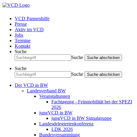
VCD Pannenhilfe
Presse
Aktiv im VCD
Jobs
Termine
Kontakt
Suche
Suche
Suche abschicken
Suche
Suche
Suche abschicken
Der VCD in BW
Landesverband BW
Veranstaltungen
Fachtagung - Feinmobilität bei der SPEZI
2026
jungVCD in BW
jungVCD in BW Signalgruppe
Landesdelegiertenkonferenz
LDK 2026
Bundesversammlung