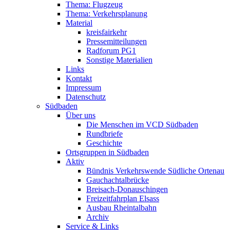
Thema: Flugzeug
Thema: Verkehrsplanung
Material
kreisfairkehr
Pressemitteilungen
Radforum PG1
Sonstige Materialien
Links
Kontakt
Impressum
Datenschutz
Südbaden
Über uns
Die Menschen im VCD Südbaden
Rundbriefe
Geschichte
Ortsgruppen in Südbaden
Aktiv
Bündnis Verkehrswende Südliche Ortenau
Gauchachtalbrücke
Breisach-Donauschingen
Freizeitfahrplan Elsass
Ausbau Rheintalbahn
Archiv
Service & Links