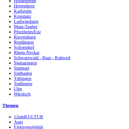
Heidenheim
Herrenberg
Karlsruhe
Konstanz
Ludwigsburg
Main-Tauber
Pforzheim/Enz
Ravensburg
Reutlingen
Schorndorf
Rhein-Neckar
Schwarzwald - Baar - Rottweil
Sigmaringen
Stuttgart
Südbaden
Tübingen
Tuttlingen
Ulm
Wiesloch
Themen
12qmKULTUR
Auto
Elektromobilität