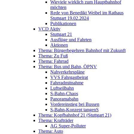
Wieviele wirklich zum Hauptbahnhof
möchten
Rede von Benedikt Weibel im Rathaus
Stuttgart 19.02.2024
Publikationen
VCD Aktiv
Stuttgart 21
Ausflüge und Fahrten
Aktionen
Thema: Bürgerbegehren Bahnhof mit Zukunft
Thema: Zu Fuß
Thema: Fahrrad
Thema: Bus und Bahn, ÖPNV
Nahverkehrspläne
VVS Fahrgastbeirat
Fahrradmitnahme
Luftseilbahn
S-Bahn-Chaos
Panoramabahn
Vordereinstieg bei Bussen
S-Bahn-Konzept tangenS
Thema: Kopfbahnhof 21 (Stuttgart 21)
Thema: Krafträder
AG Super-Polluter
Thema: Auto