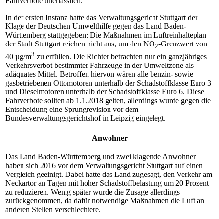
Fahrverbote unerlässlich.
In der ersten Instanz hatte das Verwaltungsgericht Stuttgart der
Klage der Deutschen Umwelthilfe gegen das Land Baden-
Württemberg stattgegeben: Die Maßnahmen im Luftreinhalteplan
der Stadt Stuttgart reichen nicht aus, um den NO
-Grenzwert von
2
3
40 µg/m
zu erfüllen. Die Richter betrachten nur ein ganzjähriges
Verkehrsverbot bestimmter Fahrzeuge in der Umweltzone als
adäquates Mittel. Betroffen hiervon wären alle benzin- sowie
gasbetriebenen Ottomotoren unterhalb der Schadstoffklasse Euro 3
und Dieselmotoren unterhalb der Schadstoffklasse Euro 6. Diese
Fahrverbote sollten ab 1.1.2018 gelten, allerdings wurde gegen die
Entscheidung eine Sprungrevision vor dem
Bundesverwaltungsgerichtshof in Leipzig eingelegt.
Anwohner
Das Land Baden-Württemberg und zwei klagende Anwohner
haben sich 2016 vor dem Verwaltungsgericht Stuttgart auf einen
Vergleich geeinigt. Dabei hatte das Land zugesagt, den Verkehr am
Neckartor an Tagen mit hoher Schadstoffbelastung um 20 Prozent
zu reduzieren. Wenig später wurde die Zusage allerdings
zurückgenommen, da dafür notwendige Maßnahmen die Luft an
anderen Stellen verschlechtere.