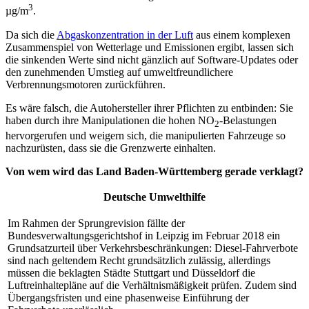
3
µg/m
.
Da sich die
Abgaskonzentration in der Luft
aus einem komplexen
Zusammenspiel von Wetterlage und Emissionen ergibt, lassen sich
die sinkenden Werte sind nicht gänzlich auf Software-Updates oder
den zunehmenden Umstieg auf umweltfreundlichere
Verbrennungsmotoren zurückführen.
Es wäre falsch, die Autohersteller ihrer Pflichten zu entbinden: Sie
haben durch ihre Manipulationen die hohen NO
-Belastungen
2
hervorgerufen und weigern sich, die manipulierten Fahrzeuge so
nachzurüsten, dass sie die Grenzwerte einhalten.
Von wem wird das Land Baden-Württemberg gerade verklagt?
Deutsche Umwelthilfe
Im Rahmen der Sprungrevision fällte der
Bundesverwaltungsgerichtshof in Leipzig im Februar 2018 ein
Grundsatzurteil über Verkehrsbeschränkungen: Diesel-Fahrverbote
sind nach geltendem Recht grundsätzlich zulässig, allerdings
müssen die beklagten Städte Stuttgart und Düsseldorf die
Luftreinhaltepläne auf die Verhältnismäßigkeit prüfen. Zudem sind
Übergangsfristen und eine phasenweise Einführung der