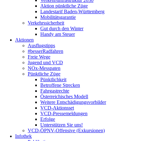
Verkehrsinfrastruktur 2030
Aktion pünktliche Züge
Landestarif Baden-Württemberg
Mobilitätsgarantie
Verkehrssicherheit
Gut durch den Winter
Handy am Steuer
Aktionen
Ausflugstipps
#besserRadfahren
Freie Wege
Jugend und VCD
NOx-Messpaten
Pünktliche Züge
Pünktlichkeit
Betroffene Strecken
Fahrgastrechte
Österreichisches Modell
Weitere Entschädigungsvorbilder
VCD-Aktionsset
VCD-Pressemeldungen
Erfolge
Unterstützen Sie uns!
VCD-ÖPNV-Offensive (Exkursionen)
Infothek