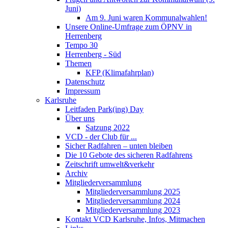
Juni)
Am 9. Juni waren Kommunalwahlen!
Unsere Online-Umfrage zum ÖPNV in
Herrenberg
Tempo 30
Herrenberg - Süd
Themen
KFP (Klimafahrplan)
Datenschutz
Impressum
Karlsruhe
Leitfaden Park(ing) Day
Über uns
Satzung 2022
VCD - der Club für ...
Sicher Radfahren – unten bleiben
Die 10 Gebote des sicheren Radfahrens
Zeitschrift umwelt&verkehr
Archiv
Mitgliederversammlung
Mitgliederversammlung 2025
Mitgliederversammlung 2024
Mitgliederversammlung 2023
Kontakt VCD Karlsruhe, Infos, Mitmachen