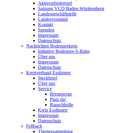
Aktivenfördertopf
Satzung VCD Baden-Württemberg
Landesgeschäftstelle
Landesvorstand
Kontakt
Spenden
Impressum
Datenschutz
Nachrichten Bodenseekreis
Initiative Bodensee-S-Bahn
Über uns
Impressum
Datenschutz
Kreisverband Esslingen
Steckbrief
Über uns
Service
Bremswege
Platz da!
Rauschbrille
Kreis Esslingen
Impressum
Datenschutz
Fellbach
Themensammlung