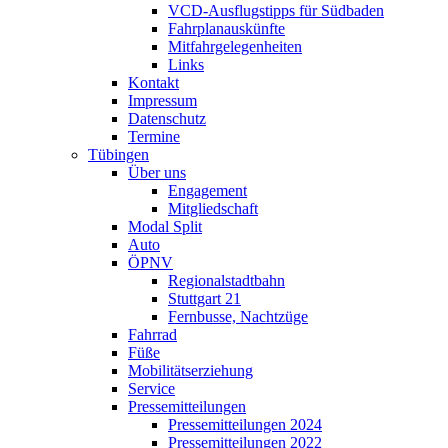
VCD-Ausflugstipps für Südbaden
Fahrplanauskünfte
Mitfahrgelegenheiten
Links
Kontakt
Impressum
Datenschutz
Termine
Tübingen
Über uns
Engagement
Mitgliedschaft
Modal Split
Auto
ÖPNV
Regionalstadtbahn
Stuttgart 21
Fernbusse, Nachtzüge
Fahrrad
Füße
Mobilitätserziehung
Service
Pressemitteilungen
Pressemitteilungen 2024
Pressemitteilungen 2022