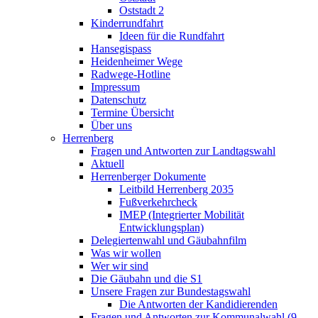
Oststadt 2
Kinderrundfahrt
Ideen für die Rundfahrt
Hansegispass
Heidenheimer Wege
Radwege-Hotline
Impressum
Datenschutz
Termine Übersicht
Über uns
Herrenberg
Fragen und Antworten zur Landtagswahl
Aktuell
Herrenberger Dokumente
Leitbild Herrenberg 2035
Fußverkehrcheck
IMEP (Integrierter Mobilität
Entwicklungsplan)
Delegiertenwahl und Gäubahnfilm
Was wir wollen
Wer wir sind
Die Gäubahn und die S1
Unsere Fragen zur Bundestagswahl
Die Antworten der Kandidierenden
Fragen und Antworten zur Kommunalwahl (9.