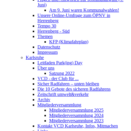
Juni)
Am 9. Juni waren Kommunalwahlen!
Unsere Online-Umfrage zum ÖPNV in
Herrenberg
Tempo 30
Herrenberg - Süd
Themen
KFP (Klimafahrplan)
Datenschutz
Impressum
Karlsruhe
Leitfaden Park(ing) Day
Über uns
Satzung 2022
VCD - der Club für ...
Sicher Radfahren – unten bleiben
Die 10 Gebote des sicheren Radfahrens
Zeitschrift umwelt&verkehr
Archiv
Mitgliederversammlung
Mitgliederversammlung 2025
Mitgliederversammlung 2024
Mitgliederversammlung 2023
Kontakt VCD Karlsruhe, Infos, Mitmachen