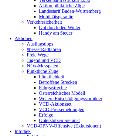
Verkehrsinfrastruktur 2030
Aktion pünktliche Züge
Landestarif Baden-Württemberg
Mobilitätsgarantie
Verkehrssicherheit
Gut durch den Winter
Handy am Steuer
Aktionen
Ausflugstipps
#besserRadfahren
Freie Wege
Jugend und VCD
NOx-Messpaten
Pünktliche Züge
Pünktlichkeit
Betroffene Strecken
Fahrgastrechte
Österreichisches Modell
Weitere Entschädigungsvorbilder
VCD-Aktionsset
VCD-Pressemeldungen
Erfolge
Unterstützen Sie uns!
VCD-ÖPNV-Offensive (Exkursionen)
Infothek