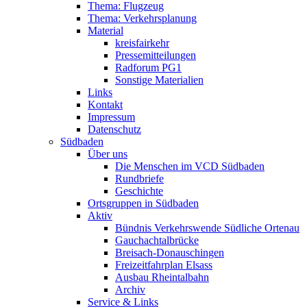
Thema: Flugzeug
Thema: Verkehrsplanung
Material
kreisfairkehr
Pressemitteilungen
Radforum PG1
Sonstige Materialien
Links
Kontakt
Impressum
Datenschutz
Südbaden
Über uns
Die Menschen im VCD Südbaden
Rundbriefe
Geschichte
Ortsgruppen in Südbaden
Aktiv
Bündnis Verkehrswende Südliche Ortenau
Gauchachtalbrücke
Breisach-Donauschingen
Freizeitfahrplan Elsass
Ausbau Rheintalbahn
Archiv
Service & Links