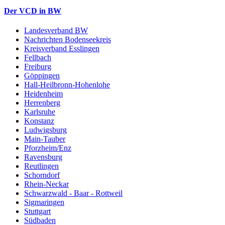
Der VCD in BW
Landesverband BW
Nachrichten Bodenseekreis
Kreisverband Esslingen
Fellbach
Freiburg
Göppingen
Hall-Heilbronn-Hohenlohe
Heidenheim
Herrenberg
Karlsruhe
Konstanz
Ludwigsburg
Main-Tauber
Pforzheim/Enz
Ravensburg
Reutlingen
Schorndorf
Rhein-Neckar
Schwarzwald - Baar - Rottweil
Sigmaringen
Stuttgart
Südbaden