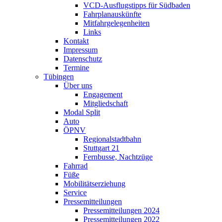
VCD-Ausflugstipps für Südbaden
Fahrplanauskünfte
Mitfahrgelegenheiten
Links
Kontakt
Impressum
Datenschutz
Termine
Tübingen
Über uns
Engagement
Mitgliedschaft
Modal Split
Auto
ÖPNV
Regionalstadtbahn
Stuttgart 21
Fernbusse, Nachtzüge
Fahrrad
Füße
Mobilitätserziehung
Service
Pressemitteilungen
Pressemitteilungen 2024
Pressemitteilungen 2022