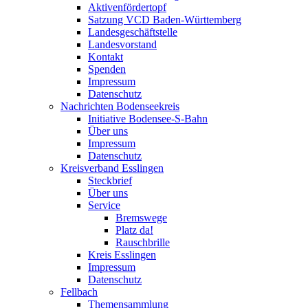
Aktivenfördertopf
Satzung VCD Baden-Württemberg
Landesgeschäftstelle
Landesvorstand
Kontakt
Spenden
Impressum
Datenschutz
Nachrichten Bodenseekreis
Initiative Bodensee-S-Bahn
Über uns
Impressum
Datenschutz
Kreisverband Esslingen
Steckbrief
Über uns
Service
Bremswege
Platz da!
Rauschbrille
Kreis Esslingen
Impressum
Datenschutz
Fellbach
Themensammlung