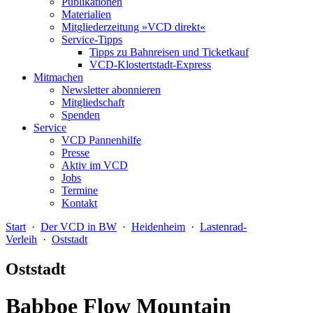
Publikationen
Materialien
Mitgliederzeitung »VCD direkt«
Service-Tipps
Tipps zu Bahnreisen und Ticketkauf
VCD-Klostertstadt-Express
Mitmachen
Newsletter abonnieren
Mitgliedschaft
Spenden
Service
VCD Pannenhilfe
Presse
Aktiv im VCD
Jobs
Termine
Kontakt
Start
·
Der VCD in BW
·
Heidenheim
·
Lastenrad-
Verleih
·
Oststadt
Oststadt
Babboe Flow Mountain