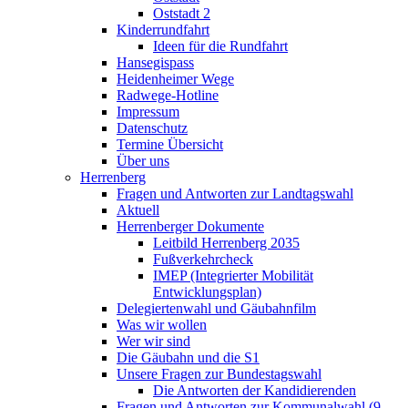
Oststadt 2
Kinderrundfahrt
Ideen für die Rundfahrt
Hansegispass
Heidenheimer Wege
Radwege-Hotline
Impressum
Datenschutz
Termine Übersicht
Über uns
Herrenberg
Fragen und Antworten zur Landtagswahl
Aktuell
Herrenberger Dokumente
Leitbild Herrenberg 2035
Fußverkehrcheck
IMEP (Integrierter Mobilität
Entwicklungsplan)
Delegiertenwahl und Gäubahnfilm
Was wir wollen
Wer wir sind
Die Gäubahn und die S1
Unsere Fragen zur Bundestagswahl
Die Antworten der Kandidierenden
Fragen und Antworten zur Kommunalwahl (9.