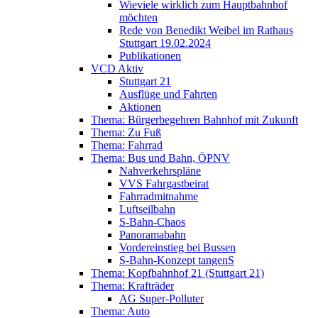
Wieviele wirklich zum Hauptbahnhof
möchten
Rede von Benedikt Weibel im Rathaus
Stuttgart 19.02.2024
Publikationen
VCD Aktiv
Stuttgart 21
Ausflüge und Fahrten
Aktionen
Thema: Bürgerbegehren Bahnhof mit Zukunft
Thema: Zu Fuß
Thema: Fahrrad
Thema: Bus und Bahn, ÖPNV
Nahverkehrspläne
VVS Fahrgastbeirat
Fahrradmitnahme
Luftseilbahn
S-Bahn-Chaos
Panoramabahn
Vordereinstieg bei Bussen
S-Bahn-Konzept tangenS
Thema: Kopfbahnhof 21 (Stuttgart 21)
Thema: Krafträder
AG Super-Polluter
Thema: Auto