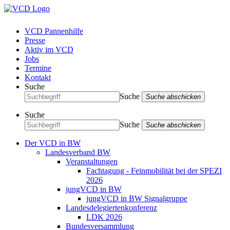
VCD Pannenhilfe
Presse
Aktiv im VCD
Jobs
Termine
Kontakt
Suche
Suche
Suche abschicken
Suche
Suche
Suche abschicken
Der VCD in BW
Landesverband BW
Veranstaltungen
Fachtagung - Feinmobilität bei der SPEZI
2026
jungVCD in BW
jungVCD in BW Signalgruppe
Landesdelegiertenkonferenz
LDK 2026
Bundesversammlung