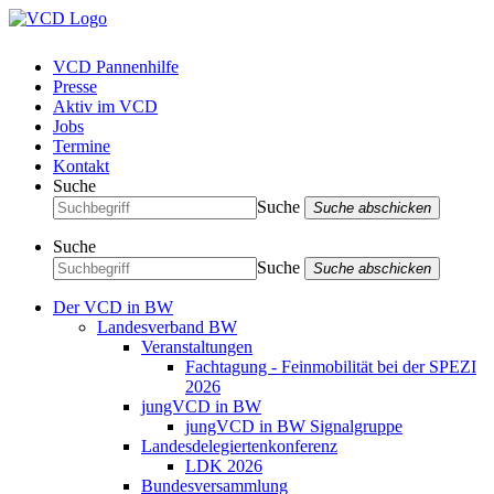
VCD Pannenhilfe
Presse
Aktiv im VCD
Jobs
Termine
Kontakt
Suche
Suche
Suche abschicken
Suche
Suche
Suche abschicken
Der VCD in BW
Landesverband BW
Veranstaltungen
Fachtagung - Feinmobilität bei der SPEZI
2026
jungVCD in BW
jungVCD in BW Signalgruppe
Landesdelegiertenkonferenz
LDK 2026
Bundesversammlung