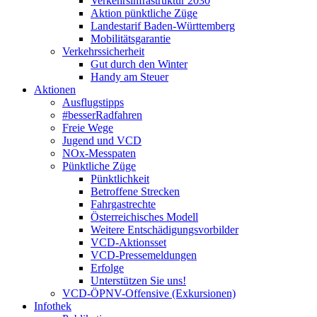
Verkehrsinfrastruktur 2030
Aktion pünktliche Züge
Landestarif Baden-Württemberg
Mobilitätsgarantie
Verkehrssicherheit
Gut durch den Winter
Handy am Steuer
Aktionen
Ausflugstipps
#besserRadfahren
Freie Wege
Jugend und VCD
NOx-Messpaten
Pünktliche Züge
Pünktlichkeit
Betroffene Strecken
Fahrgastrechte
Österreichisches Modell
Weitere Entschädigungsvorbilder
VCD-Aktionsset
VCD-Pressemeldungen
Erfolge
Unterstützen Sie uns!
VCD-ÖPNV-Offensive (Exkursionen)
Infothek