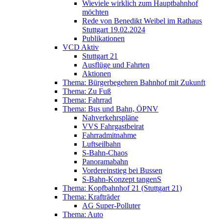
Wieviele wirklich zum Hauptbahnhof
möchten
Rede von Benedikt Weibel im Rathaus
Stuttgart 19.02.2024
Publikationen
VCD Aktiv
Stuttgart 21
Ausflüge und Fahrten
Aktionen
Thema: Bürgerbegehren Bahnhof mit Zukunft
Thema: Zu Fuß
Thema: Fahrrad
Thema: Bus und Bahn, ÖPNV
Nahverkehrspläne
VVS Fahrgastbeirat
Fahrradmitnahme
Luftseilbahn
S-Bahn-Chaos
Panoramabahn
Vordereinstieg bei Bussen
S-Bahn-Konzept tangenS
Thema: Kopfbahnhof 21 (Stuttgart 21)
Thema: Krafträder
AG Super-Polluter
Thema: Auto