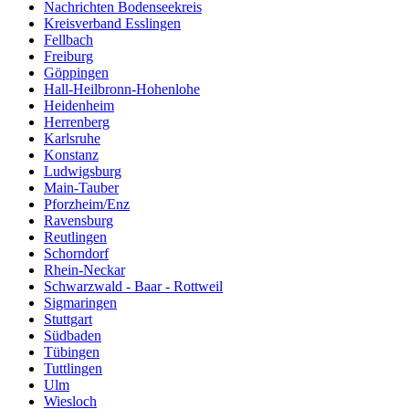
Nachrichten Bodenseekreis
Kreisverband Esslingen
Fellbach
Freiburg
Göppingen
Hall-Heilbronn-Hohenlohe
Heidenheim
Herrenberg
Karlsruhe
Konstanz
Ludwigsburg
Main-Tauber
Pforzheim/Enz
Ravensburg
Reutlingen
Schorndorf
Rhein-Neckar
Schwarzwald - Baar - Rottweil
Sigmaringen
Stuttgart
Südbaden
Tübingen
Tuttlingen
Ulm
Wiesloch