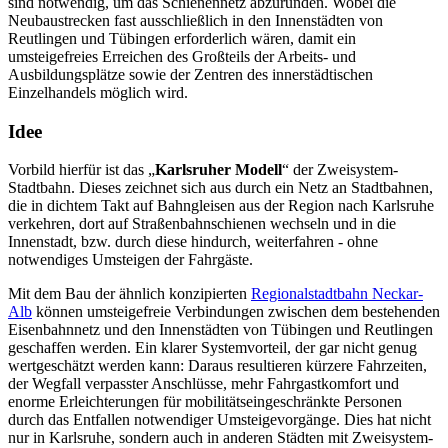
sind notwendig, um das Schienennetz abzurunden. Wobei die
Neubaustrecken fast ausschließlich in den Innenstädten von
Reutlingen und Tübingen erforderlich wären, damit ein
umsteigefreies Erreichen des Großteils der Arbeits- und
Ausbildungsplätze sowie der Zentren des innerstädtischen
Einzelhandels möglich wird.
Idee
Vorbild hierfür ist das „
Karlsruher Modell
“ der Zweisystem-
Stadtbahn. Dieses zeichnet sich aus durch ein Netz an Stadtbahnen,
die in dichtem Takt auf Bahngleisen aus der Region nach Karlsruhe
verkehren, dort auf Straßenbahnschienen wechseln und in die
Innenstadt, bzw. durch diese hindurch, weiterfahren - ohne
notwendiges Umsteigen der Fahrgäste.
Mit dem Bau der ähnlich konzipierten
Regionalstadtbahn Neckar-
Alb
können umsteigefreie Verbindungen zwischen dem bestehenden
Eisenbahnnetz und den Innenstädten von Tübingen und Reutlingen
geschaffen werden. Ein klarer Systemvorteil, der gar nicht genug
wertgeschätzt werden kann: Daraus resultieren kürzere Fahrzeiten,
der Wegfall verpasster Anschlüsse, mehr Fahrgastkomfort und
enorme Erleichterungen für mobilitätseingeschränkte Personen
durch das Entfallen notwendiger Umsteigevorgänge. Dies hat nicht
nur in Karlsruhe, sondern auch in anderen Städten mit Zweisystem-