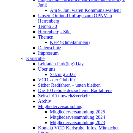
Juni)
Am 9. Juni waren Kommunalwahlen!
Unsere Online-Umfrage zum ÖPNV in
Herrenberg
Tempo 30
Herrenberg - Süd
Themen
KFP (Klimafahrplan)
Datenschutz
Impressum
Karlsruhe
Leitfaden Park(ing) Day
Über uns
Satzung 2022
VCD - der Club für ...
Sicher Radfahren – unten bleiben
Die 10 Gebote des sicheren Radfahrens
Zeitschrift umwelt&verkehr
Archiv
Mitgliederversammlung
Mitgliederversammlung 2025
Mitgliederversammlung 2024
Mitgliederversammlung 2023
Kontakt VCD Karlsruhe, Infos, Mitmachen