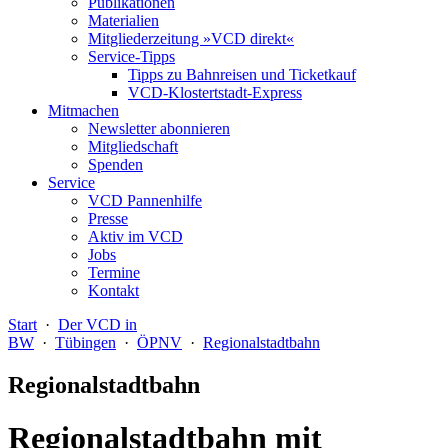
Publikationen
Materialien
Mitgliederzeitung »VCD direkt«
Service-Tipps
Tipps zu Bahnreisen und Ticketkauf
VCD-Klostertstadt-Express
Mitmachen
Newsletter abonnieren
Mitgliedschaft
Spenden
Service
VCD Pannenhilfe
Presse
Aktiv im VCD
Jobs
Termine
Kontakt
Start
·
Der VCD in
BW
·
Tübingen
·
ÖPNV
·
Regionalstadtbahn
Regionalstadtbahn
Regionalstadtbahn mit