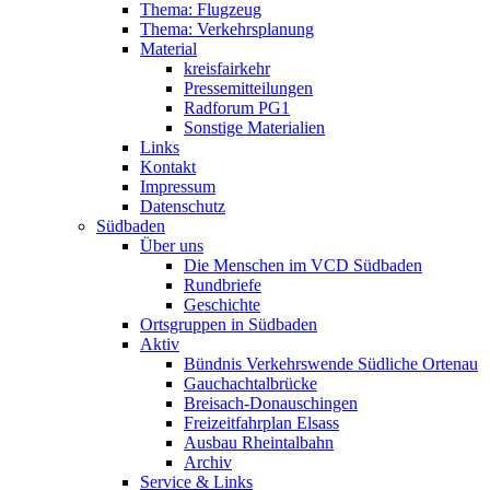
Thema: Flugzeug
Thema: Verkehrsplanung
Material
kreisfairkehr
Pressemitteilungen
Radforum PG1
Sonstige Materialien
Links
Kontakt
Impressum
Datenschutz
Südbaden
Über uns
Die Menschen im VCD Südbaden
Rundbriefe
Geschichte
Ortsgruppen in Südbaden
Aktiv
Bündnis Verkehrswende Südliche Ortenau
Gauchachtalbrücke
Breisach-Donauschingen
Freizeitfahrplan Elsass
Ausbau Rheintalbahn
Archiv
Service & Links