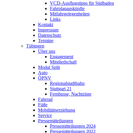
VCD-Ausflugstipps für Südbaden
Fahrplanauskünfte
Mitfahrgelegenheiten
Links
Kontakt
Impressum
Datenschutz
Termine
Tübingen
Über uns
Engagement
Mitgliedschaft
Modal Split
Auto
ÖPNV
Regionalstadtbahn
Stuttgart 21
Fernbusse, Nachtzüge
Fahrrad
Füße
Mobilitätserziehung
Service
Pressemitteilungen
Pressemitteilungen 2024
Pressemitteilungen 2022