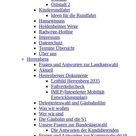
Oststadt 2
Kinderrundfahrt
Ideen für die Rundfahrt
Hansegispass
Heidenheimer Wege
Radwege-Hotline
Impressum
Datenschutz
Termine Übersicht
Über uns
Herrenberg
Fragen und Antworten zur Landtagswahl
Aktuell
Herrenberger Dokumente
Leitbild Herrenberg 2035
Fußverkehrcheck
IMEP (Integrierter Mobilität
Entwicklungsplan)
Delegiertenwahl und Gäubahnfilm
Was wir wollen
Wer wir sind
Die Gäubahn und die S1
Unsere Fragen zur Bundestagswahl
Die Antworten der Kandidierenden
Fragen und Antworten zur Kommunalwahl (9.