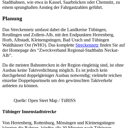
Stadtbahnen, wie etwa in Kassel, Saarbrücken oder Chemnitz, zu
einem sprunghaften Anstieg der Fahrgastzahlen geführt.
Planung
Das Streckennetz umfasst dabei die Landkreise Tübingen,
Reutlingen und Zollern-Alb, mit den Endpunkten Herrenberg,
Horb, Albstadt, Kleinengstingen, Bad Urach und Tübingen
Waldhäuser Ost (WHO). Das komplette
Streckennetz
finden Sie auf
der Homepage des “Zweckverband Regional-Stadtbahn Neckar-
Alb”.
Da die meisten Bahnstrecken in der Region eingleisig sind, ist ohne
Ausbau keine Taktverdichtung möglich. Es ist jedoch kein
durchgehend doppelgleisiger Ausbau notwendig; vielmehr reichen
einzelne Doppelspurinseln um den gewünschten Taktverkehr
anbieten zu können.
Quelle: Open Steet Map / TüBISS
Tübinger Innenstadtstrecke
Von Herrenberg, Rottenburg, Mössingen und Kleinengstingen
könnten die Bahnen künftig alle 30 Minuten nach Tübingen