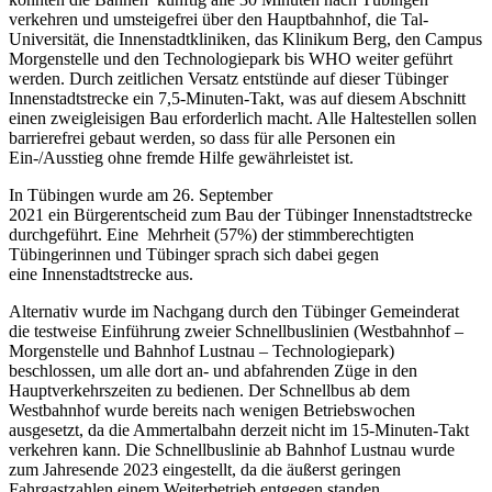
verkehren und umsteigefrei über den Hauptbahnhof, die Tal-
Universität, die Innenstadtkliniken, das Klinikum Berg, den Campus
Morgenstelle und den Technologiepark bis WHO weiter geführt
werden. Durch zeitlichen Versatz entstünde auf dieser Tübinger
Innenstadtstrecke ein 7,5-Minuten-Takt, was auf diesem Abschnitt
einen zweigleisigen Bau erforderlich macht. Alle Haltestellen sollen
barrierefrei gebaut werden, so dass für alle Personen ein
Ein-/Ausstieg ohne fremde Hilfe gewährleistet ist.
In Tübingen wurde am 26. September
2021 ein Bürgerentscheid zum Bau der Tübinger Innenstadtstrecke
durchgeführt. Eine Mehrheit (57%) der stimmberechtigten
Tübingerinnen und Tübinger sprach sich dabei gegen
eine Innenstadtstrecke aus.
Alternativ wurde im Nachgang durch den Tübinger Gemeinderat
die testweise Einführung zweier Schnellbuslinien (Westbahnhof –
Morgenstelle und Bahnhof Lustnau – Technologiepark)
beschlossen, um alle dort an- und abfahrenden Züge in den
Hauptverkehrszeiten zu bedienen. Der Schnellbus ab dem
Westbahnhof wurde bereits nach wenigen Betriebswochen
ausgesetzt, da die Ammertalbahn derzeit nicht im 15-Minuten-Takt
verkehren kann. Die Schnellbuslinie ab Bahnhof Lustnau wurde
zum Jahresende 2023 eingestellt, da die äußerst geringen
Fahrgastzahlen einem Weiterbetrieb entgegen standen.