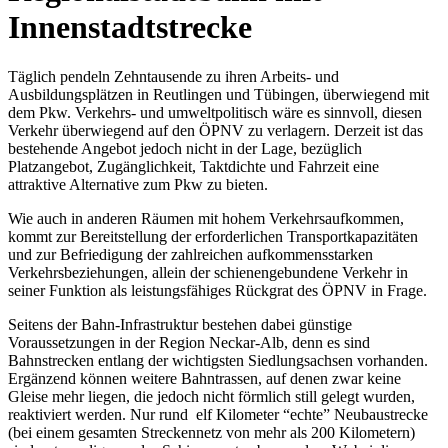
Innenstadtstrecke
Täglich pendeln Zehntausende zu ihren Arbeits- und
Ausbildungsplätzen in Reutlingen und Tübingen, überwiegend mit
dem Pkw. Verkehrs- und umweltpolitisch wäre es sinnvoll, diesen
Verkehr überwiegend auf den ÖPNV zu verlagern. Derzeit ist das
bestehende Angebot jedoch nicht in der Lage, bezüglich
Platzangebot, Zugänglichkeit, Taktdichte und Fahrzeit eine
attraktive Alternative zum Pkw zu bieten.
Wie auch in anderen Räumen mit hohem Verkehrsaufkommen,
kommt zur Bereitstellung der erforderlichen Transportkapazitäten
und zur Befriedigung der zahlreichen aufkommensstarken
Verkehrsbeziehungen, allein der schienengebundene Verkehr in
seiner Funktion als leistungsfähiges Rückgrat des ÖPNV in Frage.
Seitens der Bahn-Infrastruktur bestehen dabei günstige
Voraussetzungen in der Region Neckar-Alb, denn es sind
Bahnstrecken entlang der wichtigsten Siedlungsachsen vorhanden.
Ergänzend können weitere Bahntrassen, auf denen zwar keine
Gleise mehr liegen, die jedoch nicht förmlich still gelegt wurden,
reaktiviert werden. Nur rund elf Kilometer “echte” Neubaustrecke
(bei einem gesamten Streckennetz von mehr als 200 Kilometern)