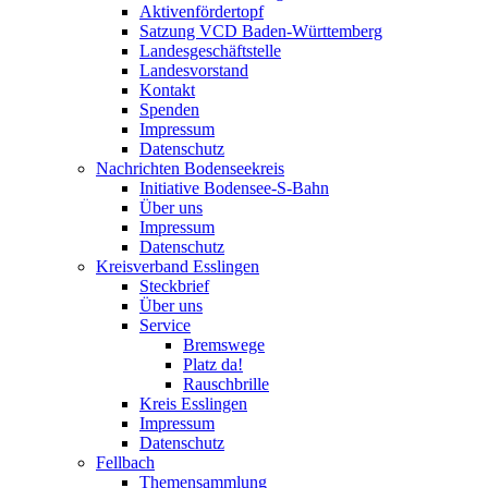
Aktivenfördertopf
Satzung VCD Baden-Württemberg
Landesgeschäftstelle
Landesvorstand
Kontakt
Spenden
Impressum
Datenschutz
Nachrichten Bodenseekreis
Initiative Bodensee-S-Bahn
Über uns
Impressum
Datenschutz
Kreisverband Esslingen
Steckbrief
Über uns
Service
Bremswege
Platz da!
Rauschbrille
Kreis Esslingen
Impressum
Datenschutz
Fellbach
Themensammlung