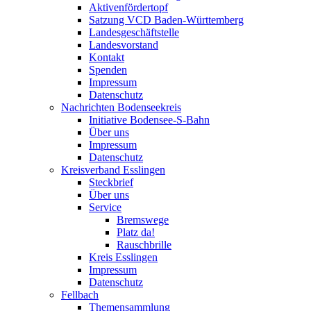
Aktivenfördertopf
Satzung VCD Baden-Württemberg
Landesgeschäftstelle
Landesvorstand
Kontakt
Spenden
Impressum
Datenschutz
Nachrichten Bodenseekreis
Initiative Bodensee-S-Bahn
Über uns
Impressum
Datenschutz
Kreisverband Esslingen
Steckbrief
Über uns
Service
Bremswege
Platz da!
Rauschbrille
Kreis Esslingen
Impressum
Datenschutz
Fellbach
Themensammlung