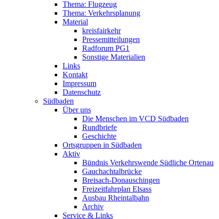
Thema: Flugzeug
Thema: Verkehrsplanung
Material
kreisfairkehr
Pressemitteilungen
Radforum PG1
Sonstige Materialien
Links
Kontakt
Impressum
Datenschutz
Südbaden
Über uns
Die Menschen im VCD Südbaden
Rundbriefe
Geschichte
Ortsgruppen in Südbaden
Aktiv
Bündnis Verkehrswende Südliche Ortenau
Gauchachtalbrücke
Breisach-Donauschingen
Freizeitfahrplan Elsass
Ausbau Rheintalbahn
Archiv
Service & Links