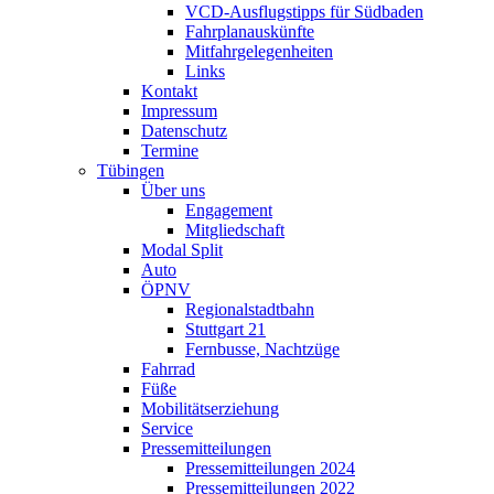
VCD-Ausflugstipps für Südbaden
Fahrplanauskünfte
Mitfahrgelegenheiten
Links
Kontakt
Impressum
Datenschutz
Termine
Tübingen
Über uns
Engagement
Mitgliedschaft
Modal Split
Auto
ÖPNV
Regionalstadtbahn
Stuttgart 21
Fernbusse, Nachtzüge
Fahrrad
Füße
Mobilitätserziehung
Service
Pressemitteilungen
Pressemitteilungen 2024
Pressemitteilungen 2022