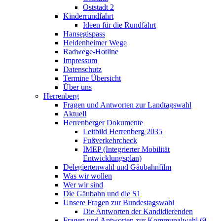
Oststadt 2
Kinderrundfahrt
Ideen für die Rundfahrt
Hansegispass
Heidenheimer Wege
Radwege-Hotline
Impressum
Datenschutz
Termine Übersicht
Über uns
Herrenberg
Fragen und Antworten zur Landtagswahl
Aktuell
Herrenberger Dokumente
Leitbild Herrenberg 2035
Fußverkehrcheck
IMEP (Integrierter Mobilität
Entwicklungsplan)
Delegiertenwahl und Gäubahnfilm
Was wir wollen
Wer wir sind
Die Gäubahn und die S1
Unsere Fragen zur Bundestagswahl
Die Antworten der Kandidierenden
Fragen und Antworten zur Kommunalwahl (9.