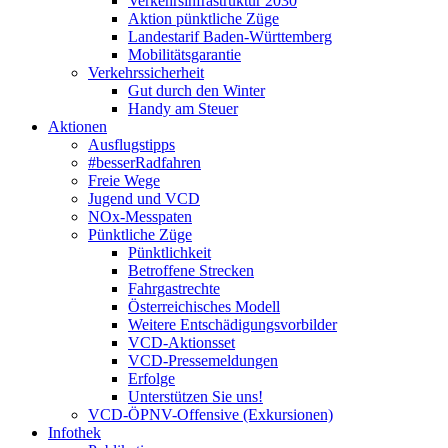
Verkehrsinfrastruktur 2030
Aktion pünktliche Züge
Landestarif Baden-Württemberg
Mobilitätsgarantie
Verkehrssicherheit
Gut durch den Winter
Handy am Steuer
Aktionen
Ausflugstipps
#besserRadfahren
Freie Wege
Jugend und VCD
NOx-Messpaten
Pünktliche Züge
Pünktlichkeit
Betroffene Strecken
Fahrgastrechte
Österreichisches Modell
Weitere Entschädigungsvorbilder
VCD-Aktionsset
VCD-Pressemeldungen
Erfolge
Unterstützen Sie uns!
VCD-ÖPNV-Offensive (Exkursionen)
Infothek