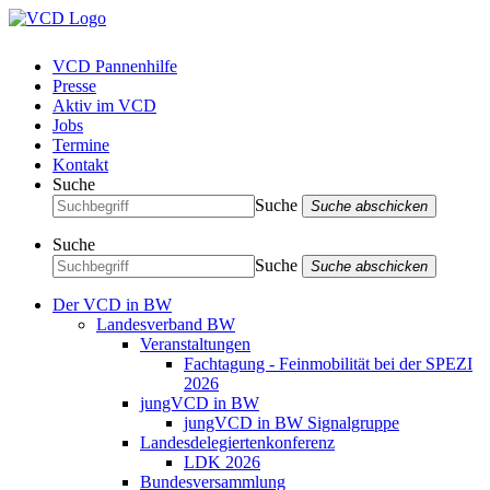
VCD Pannenhilfe
Presse
Aktiv im VCD
Jobs
Termine
Kontakt
Suche
Suche
Suche abschicken
Suche
Suche
Suche abschicken
Der VCD in BW
Landesverband BW
Veranstaltungen
Fachtagung - Feinmobilität bei der SPEZI
2026
jungVCD in BW
jungVCD in BW Signalgruppe
Landesdelegiertenkonferenz
LDK 2026
Bundesversammlung