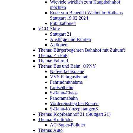
Wieviele wirklich zum Hauptbahnhof
möchten
Rede von Benedikt Weibel im Rathaus
Stuttgart 19.02.2024
Publikationen
VCD Aktiv
Stuttgart 21
Ausflüge und Fahrten
Aktionen
Thema: Bürgerbegehren Bahnhof mit Zukunft
Thema: Zu Fuß
Thema: Fahrrad
Thema: Bus und Bahn, ÖPNV
Nahverkehrspläne
VVS Fahrgastbeirat
Fahrradmitnahme
Luftseilbahn
S-Bahn-Chaos
Panoramabahn
Vordereinstieg bei Bussen
S-Bahn-Konzept tangenS
Thema: Kopfbahnhof 21 (Stuttgart 21)
Thema: Krafträder
AG Super-Polluter
Thema: Auto