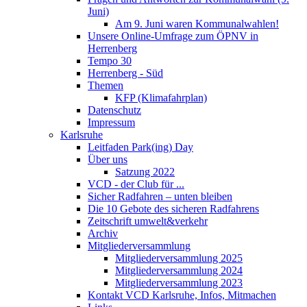
Juni)
Am 9. Juni waren Kommunalwahlen!
Unsere Online-Umfrage zum ÖPNV in
Herrenberg
Tempo 30
Herrenberg - Süd
Themen
KFP (Klimafahrplan)
Datenschutz
Impressum
Karlsruhe
Leitfaden Park(ing) Day
Über uns
Satzung 2022
VCD - der Club für ...
Sicher Radfahren – unten bleiben
Die 10 Gebote des sicheren Radfahrens
Zeitschrift umwelt&verkehr
Archiv
Mitgliederversammlung
Mitgliederversammlung 2025
Mitgliederversammlung 2024
Mitgliederversammlung 2023
Kontakt VCD Karlsruhe, Infos, Mitmachen