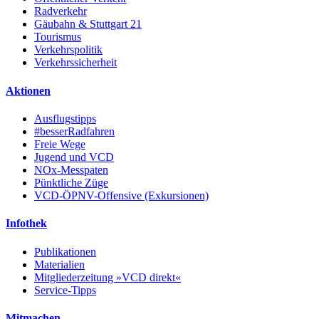
Radverkehr
Gäubahn & Stuttgart 21
Tourismus
Verkehrspolitik
Verkehrssicherheit
Aktionen
Ausflugstipps
#besserRadfahren
Freie Wege
Jugend und VCD
NOx-Messpaten
Pünktliche Züge
VCD-ÖPNV-Offensive (Exkursionen)
Infothek
Publikationen
Materialien
Mitgliederzeitung »VCD direkt«
Service-Tipps
Mitmachen