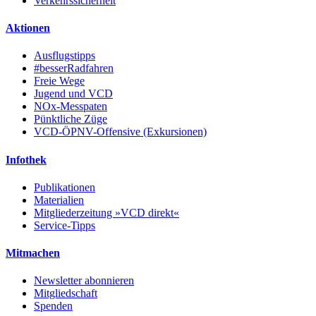
Verkehrssicherheit
Aktionen
Ausflugstipps
#besserRadfahren
Freie Wege
Jugend und VCD
NOx-Messpaten
Pünktliche Züge
VCD-ÖPNV-Offensive (Exkursionen)
Infothek
Publikationen
Materialien
Mitgliederzeitung »VCD direkt«
Service-Tipps
Mitmachen
Newsletter abonnieren
Mitgliedschaft
Spenden