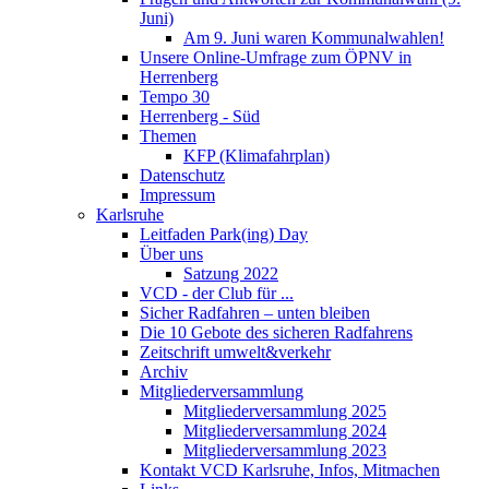
Juni)
Am 9. Juni waren Kommunalwahlen!
Unsere Online-Umfrage zum ÖPNV in
Herrenberg
Tempo 30
Herrenberg - Süd
Themen
KFP (Klimafahrplan)
Datenschutz
Impressum
Karlsruhe
Leitfaden Park(ing) Day
Über uns
Satzung 2022
VCD - der Club für ...
Sicher Radfahren – unten bleiben
Die 10 Gebote des sicheren Radfahrens
Zeitschrift umwelt&verkehr
Archiv
Mitgliederversammlung
Mitgliederversammlung 2025
Mitgliederversammlung 2024
Mitgliederversammlung 2023
Kontakt VCD Karlsruhe, Infos, Mitmachen