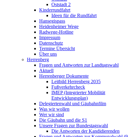
Oststadt 2
Kinderrundfahrt
Ideen für die Rundfahrt
Hansegispass
Heidenheimer Wege
Radwege-Hotline
Impressum
Datenschutz
Termine Übersicht
Über uns
Herrenberg
Fragen und Antworten zur Landtagswahl
Aktuell
Herrenberger Dokumente
Leitbild Herrenberg 2035
Fußverkehrcheck
IMEP (Integrierter Mobilität
Entwicklungsplan)
Delegiertenwahl und Gäubahnfilm
Was wir wollen
Wer wir sind
Die Gäubahn und die S1
Unsere Fragen zur Bundestagswahl
Die Antworten der Kandidierenden
Fragen und Antworten zur Kommunalwahl (9.