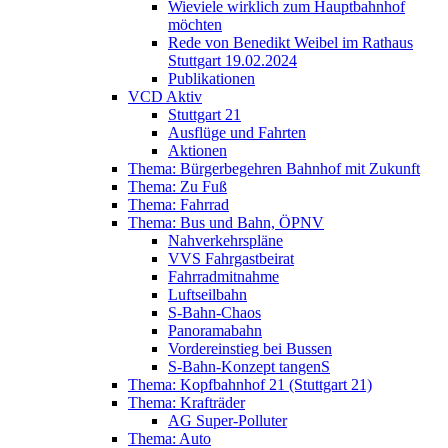
Wieviele wirklich zum Hauptbahnhof
möchten
Rede von Benedikt Weibel im Rathaus
Stuttgart 19.02.2024
Publikationen
VCD Aktiv
Stuttgart 21
Ausflüge und Fahrten
Aktionen
Thema: Bürgerbegehren Bahnhof mit Zukunft
Thema: Zu Fuß
Thema: Fahrrad
Thema: Bus und Bahn, ÖPNV
Nahverkehrspläne
VVS Fahrgastbeirat
Fahrradmitnahme
Luftseilbahn
S-Bahn-Chaos
Panoramabahn
Vordereinstieg bei Bussen
S-Bahn-Konzept tangenS
Thema: Kopfbahnhof 21 (Stuttgart 21)
Thema: Krafträder
AG Super-Polluter
Thema: Auto