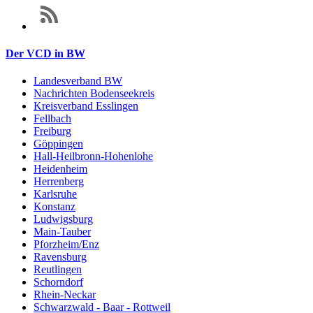
Der VCD in BW
Landesverband BW
Nachrichten Bodenseekreis
Kreisverband Esslingen
Fellbach
Freiburg
Göppingen
Hall-Heilbronn-Hohenlohe
Heidenheim
Herrenberg
Karlsruhe
Konstanz
Ludwigsburg
Main-Tauber
Pforzheim/Enz
Ravensburg
Reutlingen
Schorndorf
Rhein-Neckar
Schwarzwald - Baar - Rottweil