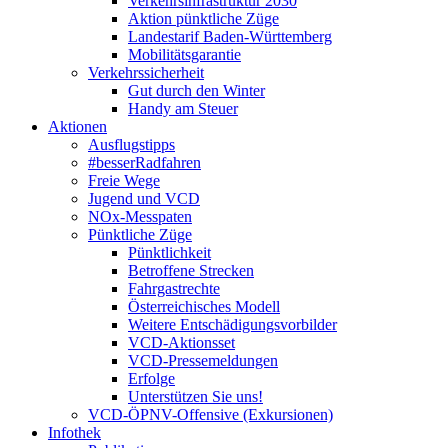
Verkehrsinfrastruktur 2030
Aktion pünktliche Züge
Landestarif Baden-Württemberg
Mobilitätsgarantie
Verkehrssicherheit
Gut durch den Winter
Handy am Steuer
Aktionen
Ausflugstipps
#besserRadfahren
Freie Wege
Jugend und VCD
NOx-Messpaten
Pünktliche Züge
Pünktlichkeit
Betroffene Strecken
Fahrgastrechte
Österreichisches Modell
Weitere Entschädigungsvorbilder
VCD-Aktionsset
VCD-Pressemeldungen
Erfolge
Unterstützen Sie uns!
VCD-ÖPNV-Offensive (Exkursionen)
Infothek