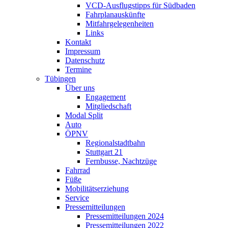
VCD-Ausflugstipps für Südbaden
Fahrplanauskünfte
Mitfahrgelegenheiten
Links
Kontakt
Impressum
Datenschutz
Termine
Tübingen
Über uns
Engagement
Mitgliedschaft
Modal Split
Auto
ÖPNV
Regionalstadtbahn
Stuttgart 21
Fernbusse, Nachtzüge
Fahrrad
Füße
Mobilitätserziehung
Service
Pressemitteilungen
Pressemitteilungen 2024
Pressemitteilungen 2022