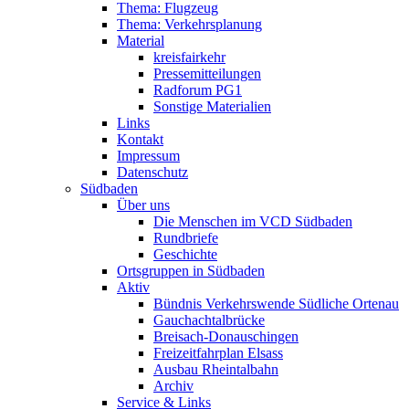
Thema: Flugzeug
Thema: Verkehrsplanung
Material
kreisfairkehr
Pressemitteilungen
Radforum PG1
Sonstige Materialien
Links
Kontakt
Impressum
Datenschutz
Südbaden
Über uns
Die Menschen im VCD Südbaden
Rundbriefe
Geschichte
Ortsgruppen in Südbaden
Aktiv
Bündnis Verkehrswende Südliche Ortenau
Gauchachtalbrücke
Breisach-Donauschingen
Freizeitfahrplan Elsass
Ausbau Rheintalbahn
Archiv
Service & Links