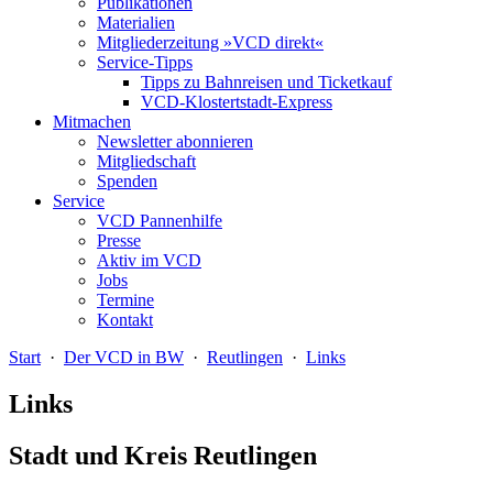
Publikationen
Materialien
Mitgliederzeitung »VCD direkt«
Service-Tipps
Tipps zu Bahnreisen und Ticketkauf
VCD-Klostertstadt-Express
Mitmachen
Newsletter abonnieren
Mitgliedschaft
Spenden
Service
VCD Pannenhilfe
Presse
Aktiv im VCD
Jobs
Termine
Kontakt
Start
·
Der VCD in BW
·
Reutlingen
·
Links
Links
Stadt und Kreis Reutlingen