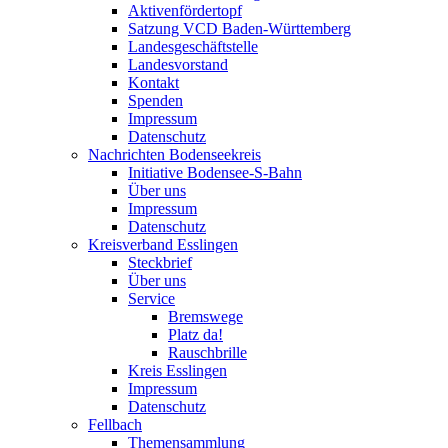
Aktivenfördertopf
Satzung VCD Baden-Württemberg
Landesgeschäftstelle
Landesvorstand
Kontakt
Spenden
Impressum
Datenschutz
Nachrichten Bodenseekreis
Initiative Bodensee-S-Bahn
Über uns
Impressum
Datenschutz
Kreisverband Esslingen
Steckbrief
Über uns
Service
Bremswege
Platz da!
Rauschbrille
Kreis Esslingen
Impressum
Datenschutz
Fellbach
Themensammlung