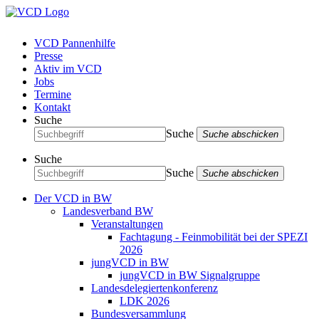
VCD Pannenhilfe
Presse
Aktiv im VCD
Jobs
Termine
Kontakt
Suche
Suche
Suche abschicken
Suche
Suche
Suche abschicken
Der VCD in BW
Landesverband BW
Veranstaltungen
Fachtagung - Feinmobilität bei der SPEZI
2026
jungVCD in BW
jungVCD in BW Signalgruppe
Landesdelegiertenkonferenz
LDK 2026
Bundesversammlung