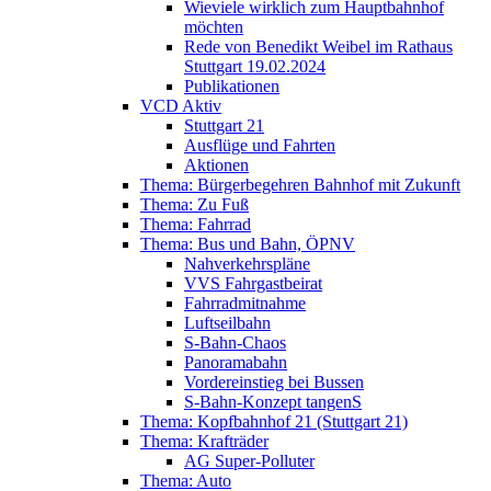
Wieviele wirklich zum Hauptbahnhof
möchten
Rede von Benedikt Weibel im Rathaus
Stuttgart 19.02.2024
Publikationen
VCD Aktiv
Stuttgart 21
Ausflüge und Fahrten
Aktionen
Thema: Bürgerbegehren Bahnhof mit Zukunft
Thema: Zu Fuß
Thema: Fahrrad
Thema: Bus und Bahn, ÖPNV
Nahverkehrspläne
VVS Fahrgastbeirat
Fahrradmitnahme
Luftseilbahn
S-Bahn-Chaos
Panoramabahn
Vordereinstieg bei Bussen
S-Bahn-Konzept tangenS
Thema: Kopfbahnhof 21 (Stuttgart 21)
Thema: Krafträder
AG Super-Polluter
Thema: Auto