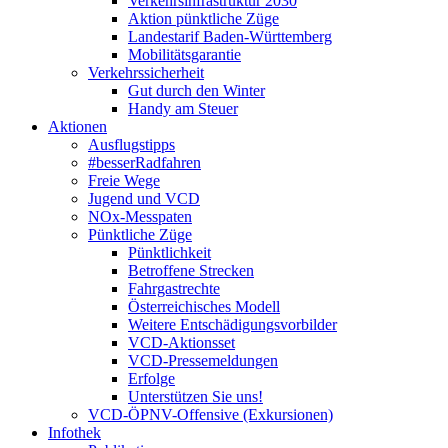
Verkehrsinfrastruktur 2030
Aktion pünktliche Züge
Landestarif Baden-Württemberg
Mobilitätsgarantie
Verkehrssicherheit
Gut durch den Winter
Handy am Steuer
Aktionen
Ausflugstipps
#besserRadfahren
Freie Wege
Jugend und VCD
NOx-Messpaten
Pünktliche Züge
Pünktlichkeit
Betroffene Strecken
Fahrgastrechte
Österreichisches Modell
Weitere Entschädigungsvorbilder
VCD-Aktionsset
VCD-Pressemeldungen
Erfolge
Unterstützen Sie uns!
VCD-ÖPNV-Offensive (Exkursionen)
Infothek