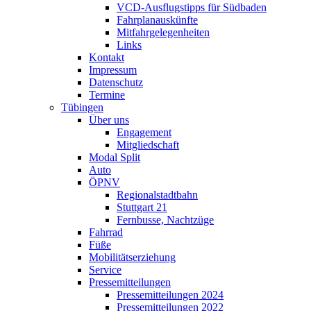
VCD-Ausflugstipps für Südbaden
Fahrplanauskünfte
Mitfahrgelegenheiten
Links
Kontakt
Impressum
Datenschutz
Termine
Tübingen
Über uns
Engagement
Mitgliedschaft
Modal Split
Auto
ÖPNV
Regionalstadtbahn
Stuttgart 21
Fernbusse, Nachtzüge
Fahrrad
Füße
Mobilitätserziehung
Service
Pressemitteilungen
Pressemitteilungen 2024
Pressemitteilungen 2022