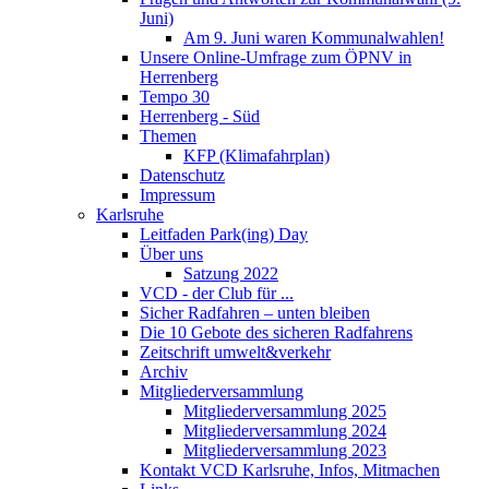
Juni)
Am 9. Juni waren Kommunalwahlen!
Unsere Online-Umfrage zum ÖPNV in
Herrenberg
Tempo 30
Herrenberg - Süd
Themen
KFP (Klimafahrplan)
Datenschutz
Impressum
Karlsruhe
Leitfaden Park(ing) Day
Über uns
Satzung 2022
VCD - der Club für ...
Sicher Radfahren – unten bleiben
Die 10 Gebote des sicheren Radfahrens
Zeitschrift umwelt&verkehr
Archiv
Mitgliederversammlung
Mitgliederversammlung 2025
Mitgliederversammlung 2024
Mitgliederversammlung 2023
Kontakt VCD Karlsruhe, Infos, Mitmachen