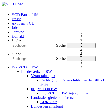
VCD Pannenhilfe
Presse
Aktiv im VCD
Jobs
Termine
Suche abschicken
Kontakt
Suche
Suche
Suche abschicken
Suche
Suche
Der VCD in BW
Landesverband BW
Veranstaltungen
Fachtagung - Feinmobilität bei der SPEZI
2026
jungVCD in BW
jungVCD in BW Signalgruppe
Landesdelegiertenkonferenz
LDK 2026
Bundesversammlung