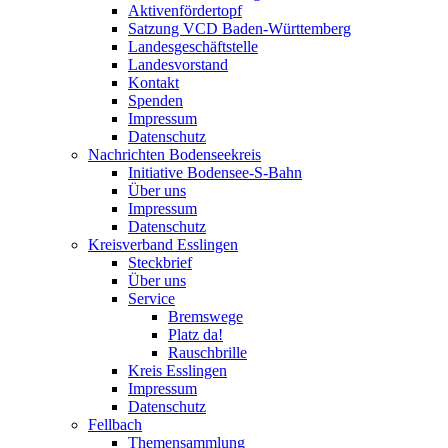
Aktivenfördertopf
Satzung VCD Baden-Württemberg
Landesgeschäftstelle
Landesvorstand
Kontakt
Spenden
Impressum
Datenschutz
Nachrichten Bodenseekreis
Initiative Bodensee-S-Bahn
Über uns
Impressum
Datenschutz
Kreisverband Esslingen
Steckbrief
Über uns
Service
Bremswege
Platz da!
Rauschbrille
Kreis Esslingen
Impressum
Datenschutz
Fellbach
Themensammlung