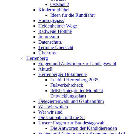
Oststadt 2
Kinderrundfahrt
Ideen für die Rundfahrt
Hansegispass
Heidenheimer Wege
Radwege-Hotline
Impressum
Datenschutz
Termine Übersicht
Über uns
Herrenberg
Fragen und Antworten zur Landtagswahl
Aktuell
Herrenberger Dokumente
Leitbild Herrenberg 2035
Fußverkehrcheck
IMEP (Integrierter Mobilität
Entwicklungsplan)
Delegiertenwahl und Gäubahnfilm
Was wir wollen
Wer wir sind
Die Gäubahn und die S1
Unsere Fragen zur Bundestagswahl
Die Antworten der Kandidierenden
Fragen und Antworten zur Kommunalwahl (9.