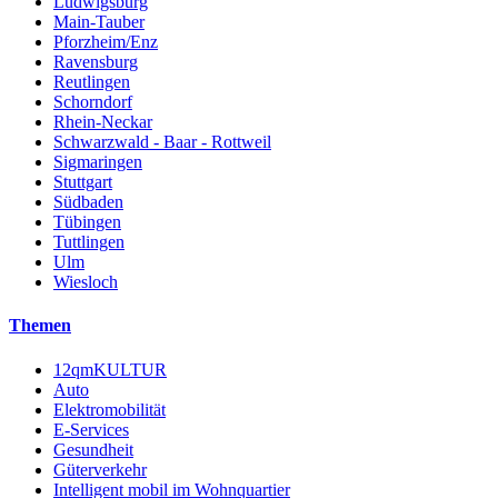
Ludwigsburg
Main-Tauber
Pforzheim/Enz
Ravensburg
Reutlingen
Schorndorf
Rhein-Neckar
Schwarzwald - Baar - Rottweil
Sigmaringen
Stuttgart
Südbaden
Tübingen
Tuttlingen
Ulm
Wiesloch
Themen
12qmKULTUR
Auto
Elektromobilität
E-Services
Gesundheit
Güterverkehr
Intelligent mobil im Wohnquartier