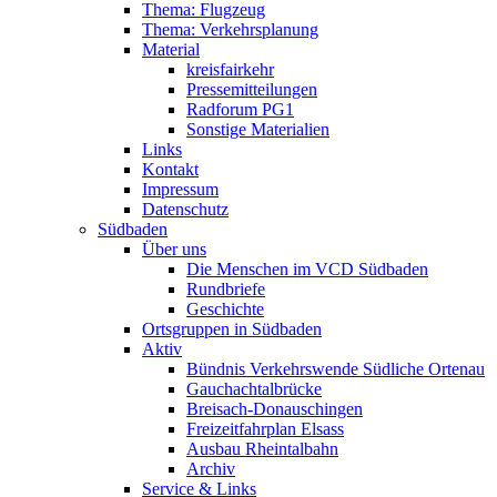
Thema: Flugzeug
Thema: Verkehrsplanung
Material
kreisfairkehr
Pressemitteilungen
Radforum PG1
Sonstige Materialien
Links
Kontakt
Impressum
Datenschutz
Südbaden
Über uns
Die Menschen im VCD Südbaden
Rundbriefe
Geschichte
Ortsgruppen in Südbaden
Aktiv
Bündnis Verkehrswende Südliche Ortenau
Gauchachtalbrücke
Breisach-Donauschingen
Freizeitfahrplan Elsass
Ausbau Rheintalbahn
Archiv
Service & Links