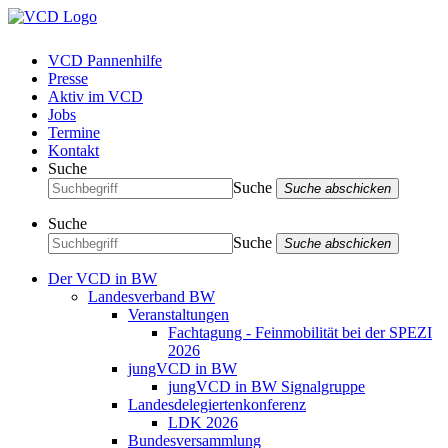
VCD Pannenhilfe
Presse
Aktiv im VCD
Jobs
Termine
Kontakt
Suche
Suche
Suche abschicken
Suche
Suche
Suche abschicken
Der VCD in BW
Landesverband BW
Veranstaltungen
Fachtagung - Feinmobilität bei der SPEZI
2026
jungVCD in BW
jungVCD in BW Signalgruppe
Landesdelegiertenkonferenz
LDK 2026
Bundesversammlung