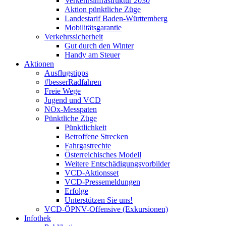
Verkehrsinfrastruktur 2030
Aktion pünktliche Züge
Landestarif Baden-Württemberg
Mobilitätsgarantie
Verkehrssicherheit
Gut durch den Winter
Handy am Steuer
Aktionen
Ausflugstipps
#besserRadfahren
Freie Wege
Jugend und VCD
NOx-Messpaten
Pünktliche Züge
Pünktlichkeit
Betroffene Strecken
Fahrgastrechte
Österreichisches Modell
Weitere Entschädigungsvorbilder
VCD-Aktionsset
VCD-Pressemeldungen
Erfolge
Unterstützen Sie uns!
VCD-ÖPNV-Offensive (Exkursionen)
Infothek