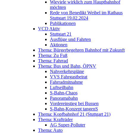
Wieviele wirklich zum Hauptbahnhof
möchten
Rede von Benedikt Weibel im Rathaus
Stuttgart 19.02.2024
Publikationen
VCD Aktiv
Stuttgart 21
Ausflüge und Fahrten
Aktionen
Thema: Bürgerbegehren Bahnhof mit Zukunft
Thema: Zu Fuß
Thema: Fahrrad
Thema: Bus und Bahn, ÖPNV
Nahverkehrspläne
VVS Fahrgastbeirat
Fahrradmitnahme
Luftseilbahn
S-Bahn-Chaos
Panoramabahn
Vordereinstieg bei Bussen
S-Bahn-Konzept tangenS
Thema: Kopfbahnhof 21 (Stuttgart 21)
Thema: Krafträder
AG Super-Polluter
Thema: Auto