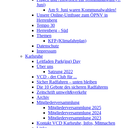
Juni)
Am 9. Juni waren Kommunalwahlen!
Unsere Online-Umfrage zum ÖPNV in
Herrenberg
Tempo 30
Herrenberg - Süd
Themen
KFP (Klimafahrplan)
Datenschutz
Impressum
Karlsruhe
Leitfaden Park(ing) Day
Über uns
Satzung 2022
VCD - der Club für ...
Sicher Radfahren – unten bleiben
Die 10 Gebote des sicheren Radfahrens
Zeitschrift umwelt&verkehr
Archiv
Mitgliederversammlung
Mitgliederversammlung 2025
Mitgliederversammlung 2024
Mitgliederversammlung 2023
Kontakt VCD Karlsruhe, Infos, Mitmachen