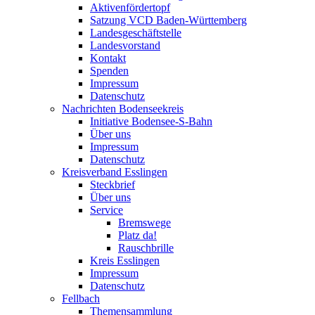
Aktivenfördertopf
Satzung VCD Baden-Württemberg
Landesgeschäftstelle
Landesvorstand
Kontakt
Spenden
Impressum
Datenschutz
Nachrichten Bodenseekreis
Initiative Bodensee-S-Bahn
Über uns
Impressum
Datenschutz
Kreisverband Esslingen
Steckbrief
Über uns
Service
Bremswege
Platz da!
Rauschbrille
Kreis Esslingen
Impressum
Datenschutz
Fellbach
Themensammlung