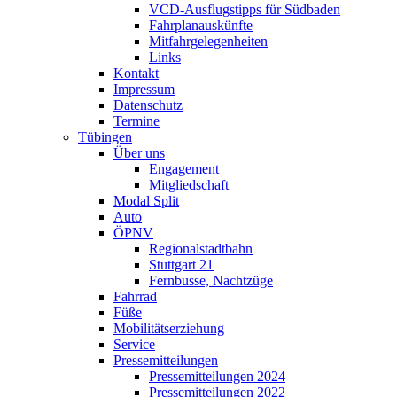
VCD-Ausflugstipps für Südbaden
Fahrplanauskünfte
Mitfahrgelegenheiten
Links
Kontakt
Impressum
Datenschutz
Termine
Tübingen
Über uns
Engagement
Mitgliedschaft
Modal Split
Auto
ÖPNV
Regionalstadtbahn
Stuttgart 21
Fernbusse, Nachtzüge
Fahrrad
Füße
Mobilitätserziehung
Service
Pressemitteilungen
Pressemitteilungen 2024
Pressemitteilungen 2022