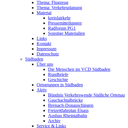
Thema: Flugzeug
Thema: Verkehrsplanung
Material
kreisfairkehr
Pressemitteilungen
Radforum PG1
Sonstige Materialien
Links
Kontakt
Impressum
Datenschutz
Südbaden
Über uns
Die Menschen im VCD Südbaden
Rundbriefe
Geschichte
Ortsgruppen in Südbaden
Aktiv
Bündnis Verkehrswende Südliche Ortenau
Gauchachtalbrücke
Breisach-Donauschingen
Freizeitfahrplan Elsass
Ausbau Rheintalbahn
Archiv
Service & Links