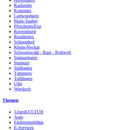
Herrenberg
Karlsruhe
Konstanz
Ludwigsburg
Main-Tauber
Pforzheim/Enz
Ravensburg
Reutlingen
Schorndorf
Rhein-Neckar
Schwarzwald - Baar - Rottweil
Sigmaringen
Stuttgart
Südbaden
Tübingen
Tuttlingen
Ulm
Wiesloch
Themen
12qmKULTUR
Auto
Elektromobilität
E-Services