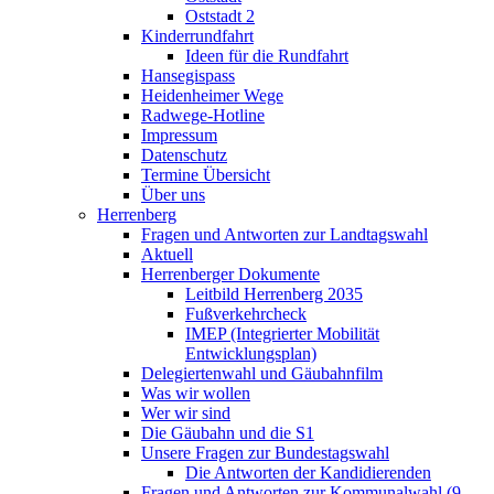
Oststadt 2
Kinderrundfahrt
Ideen für die Rundfahrt
Hansegispass
Heidenheimer Wege
Radwege-Hotline
Impressum
Datenschutz
Termine Übersicht
Über uns
Herrenberg
Fragen und Antworten zur Landtagswahl
Aktuell
Herrenberger Dokumente
Leitbild Herrenberg 2035
Fußverkehrcheck
IMEP (Integrierter Mobilität
Entwicklungsplan)
Delegiertenwahl und Gäubahnfilm
Was wir wollen
Wer wir sind
Die Gäubahn und die S1
Unsere Fragen zur Bundestagswahl
Die Antworten der Kandidierenden
Fragen und Antworten zur Kommunalwahl (9.