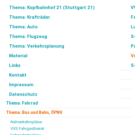
durchgeführt, welche die Einschätzung des VCD bestätigt:
Thema: Kopfbahnhof 21 (Stuttgart 21)
V
Der Vordereinstieg ist fahrgastunfreundlich und wird
Thema: Krafträder
F
teilweise als Schikane empfunden. Der größte Nachteil ist
Thema: Auto
L
aber die Verlängerung der Fahrtzeiten. Wir fordern deshalb,
die Regelung zum Vordereinstieg wieder abzuschaffen.
Zur
Thema: Flugzeug
S
Auswertung der Umfrage.
Thema: Verkehrsplanung
P
Material
V
Steckbrief
Links
S
Gäubahnkomitee Stuttgart
Kontakt
VCD Aktiv
Impressum
Thema: Bürgerbegehren Bahnhof mit Zukunft
Thema: Zu Fuß
Datenschutz
Thema: Fahrrad
Thema: Bus und Bahn, ÖPNV
Nahverkehrspläne
VVS Fahrgastbeirat