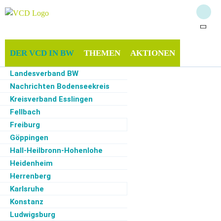
DER VCD IN BW
THEMEN
AKTIONEN
Landesverband BW
INFOTHEK
MITMACHEN
SERVICE
Nachrichten Bodenseekreis
Kreisverband Esslingen
Fellbach
Freiburg
Start
·
Der VCD in BW
·
Stuttgart
·
Thema: Bus und Bahn, ÖPNV
·
Vordereinstieg
bei Bussen
Göppingen
Hall-Heilbronn-Hohenlohe
Vordereinstieg bei Bussen
Heidenheim
Herrenberg
Karlsruhe
Aktion zum Vordereinstieg bei SSB-
Konstanz
Bussen
Ludwigsburg