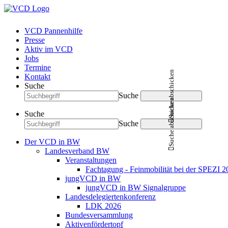
VCD Pannenhilfe
Presse
Aktiv im VCD
Jobs
Termine
Suche abschicken
Kontakt
Suche
Suche
Suche abschicken
Suche
Suche
Der VCD in BW
Landesverband BW
Veranstaltungen
Fachtagung - Feinmobilität bei der SPEZI 2
jungVCD in BW
jungVCD in BW Signalgruppe
Landesdelegiertenkonferenz
LDK 2026
Bundesversammlung
Aktivenfördertopf