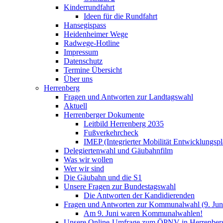
Kinderrundfahrt
Ideen für die Rundfahrt
Hansegispass
Heidenheimer Wege
Radwege-Hotline
Impressum
Datenschutz
Termine Übersicht
Über uns
Herrenberg
Fragen und Antworten zur Landtagswahl
Aktuell
Herrenberger Dokumente
Leitbild Herrenberg 2035
Fußverkehrcheck
IMEP (Integrierter Mobilität Entwicklungspl
Delegiertenwahl und Gäubahnfilm
Was wir wollen
Wer wir sind
Die Gäubahn und die S1
Unsere Fragen zur Bundestagswahl
Die Antworten der Kandidierenden
Fragen und Antworten zur Kommunalwahl (9. Jun
Am 9. Juni waren Kommunalwahlen!
Unsere Online-Umfrage zum ÖPNV in Herrenber