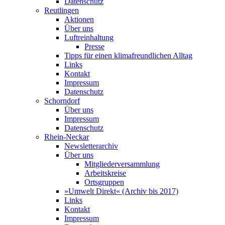
Datenschutz
Reutlingen
Aktionen
Über uns
Luftreinhaltung
Presse
Tipps für einen klimafreundlichen Alltag
Links
Kontakt
Impressum
Datenschutz
Schorndorf
Über uns
Impressum
Datenschutz
Rhein-Neckar
Newsletterarchiv
Über uns
Mitgliederversammlung
Arbeitskreise
Ortsgruppen
»Umwelt Direkt« (Archiv bis 2017)
Links
Kontakt
Impressum