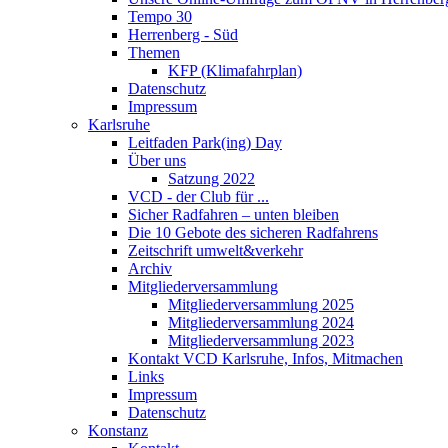
Tempo 30
Herrenberg - Süd
Themen
KFP (Klimafahrplan)
Datenschutz
Impressum
Karlsruhe
Leitfaden Park(ing) Day
Über uns
Satzung 2022
VCD - der Club für ...
Sicher Radfahren – unten bleiben
Die 10 Gebote des sicheren Radfahrens
Zeitschrift umwelt&verkehr
Archiv
Mitgliederversammlung
Mitgliederversammlung 2025
Mitgliederversammlung 2024
Mitgliederversammlung 2023
Kontakt VCD Karlsruhe, Infos, Mitmachen
Links
Impressum
Datenschutz
Konstanz