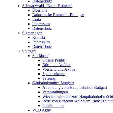
Datenschutz
Schwarzwald - Baar - Rottweil
Über uns
Bahnstrecke Rottweil - Balingen
Links
Impressum
Datenschutz
Sigmaringen
Kontakt
Impressum
Datenschutz
Stuttgart
Steckbrief
Unsere Politik
Büro und Anfahrt
Vorstand und Aktive
Spendenkonto
Satzung
Gäubahnkomitee Stuttgart
Abbindung vom Hauptbahnhof Stuttgart
Veranstaltungen
Wieviele wirklich zum Hauptbahnhof möch
Rede von Benedikt Weibel im Rathaus Stutt
Publikationen
VCD Aktiv