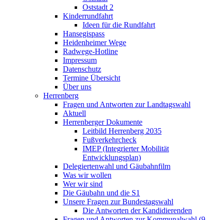
Oststadt 2
Kinderrundfahrt
Ideen für die Rundfahrt
Hansegispass
Heidenheimer Wege
Radwege-Hotline
Impressum
Datenschutz
Termine Übersicht
Über uns
Herrenberg
Fragen und Antworten zur Landtagswahl
Aktuell
Herrenberger Dokumente
Leitbild Herrenberg 2035
Fußverkehrcheck
IMEP (Integrierter Mobilität
Entwicklungsplan)
Delegiertenwahl und Gäubahnfilm
Was wir wollen
Wer wir sind
Die Gäubahn und die S1
Unsere Fragen zur Bundestagswahl
Die Antworten der Kandidierenden
Fragen und Antworten zur Kommunalwahl (9.