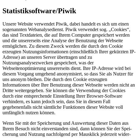
Statistiksoftware/Piwik
Unsere Website verwendet Piwik, dabei handelt es sich um einen
sogenannten Webanalysedienst. Piwik verwendet sog. „Cookies“,
das sind Textdateien, die auf Ihrem Computer gespeichert werden
und die unsererseits eine Analyse der Benutzung der Webseite
ermöglichen. Zu diesem Zweck werden die durch den Cookie
erzeugten Nutzungsinformationen (einschließlich Ihrer gekürzten IP-
Adresse) an unseren Server übertragen und zu
Nutzungsanalysezwecken gespeichert, was der
Webseitenoptimierung unsererseits dient. Ihre IP-Adresse wird bei
diesem Vorgang umge­hend anony­mi­siert, so dass Sie als Nutzer für
uns anonym bleiben. Die durch den Cookie erzeugten
Informationen über Ihre Benutzung dieser Webseite werden nicht an
Dritte weitergegeben. Sie können die Verwendung der Cookies
durch eine entsprechende Einstellung Ihrer Browser-Software
verhindern, es kann jedoch sein, dass Sie in diesem Fall
gegebenenfalls nicht sämtliche Funktionen dieser Website voll
umfänglich nutzen können.
Wenn Sie mit der Spei­che­rung und Aus­wer­tung die­ser Daten aus
Ihrem Besuch nicht ein­ver­stan­den sind, dann kön­nen Sie der Spei­
che­rung und Nut­zung nachfolgend per Maus­klick jederzeit wider­