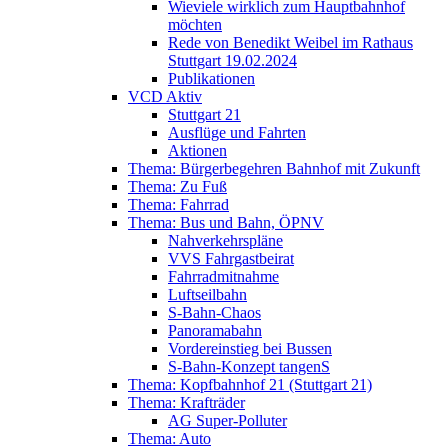
Wieviele wirklich zum Hauptbahnhof
möchten
Rede von Benedikt Weibel im Rathaus
Stuttgart 19.02.2024
Publikationen
VCD Aktiv
Stuttgart 21
Ausflüge und Fahrten
Aktionen
Thema: Bürgerbegehren Bahnhof mit Zukunft
Thema: Zu Fuß
Thema: Fahrrad
Thema: Bus und Bahn, ÖPNV
Nahverkehrspläne
VVS Fahrgastbeirat
Fahrradmitnahme
Luftseilbahn
S-Bahn-Chaos
Panoramabahn
Vordereinstieg bei Bussen
S-Bahn-Konzept tangenS
Thema: Kopfbahnhof 21 (Stuttgart 21)
Thema: Krafträder
AG Super-Polluter
Thema: Auto