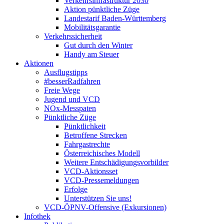
Verkehrsinfrastruktur 2030
Aktion pünktliche Züge
Landestarif Baden-Württemberg
Mobilitätsgarantie
Verkehrssicherheit
Gut durch den Winter
Handy am Steuer
Aktionen
Ausflugstipps
#besserRadfahren
Freie Wege
Jugend und VCD
NOx-Messpaten
Pünktliche Züge
Pünktlichkeit
Betroffene Strecken
Fahrgastrechte
Österreichisches Modell
Weitere Entschädigungsvorbilder
VCD-Aktionsset
VCD-Pressemeldungen
Erfolge
Unterstützen Sie uns!
VCD-ÖPNV-Offensive (Exkursionen)
Infothek