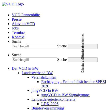
VCD Pannenhilfe
Presse
Aktiv im VCD
Jobs
Termine
Suche abschicken
Kontakt
Suche
Suche
Suche abschicken
Suche
Suche
Der VCD in BW
Landesverband BW
Veranstaltungen
Fachtagung - Feinmobilität bei der SPEZI
2026
jungVCD in BW
jungVCD in BW Signalgruppe
Landesdelegiertenkonferenz
LDK 2026
Bundesversammlung