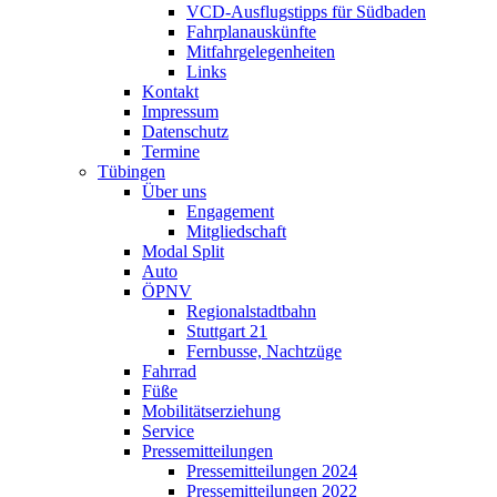
VCD-Ausflugstipps für Südbaden
Fahrplanauskünfte
Mitfahrgelegenheiten
Links
Kontakt
Impressum
Datenschutz
Termine
Tübingen
Über uns
Engagement
Mitgliedschaft
Modal Split
Auto
ÖPNV
Regionalstadtbahn
Stuttgart 21
Fernbusse, Nachtzüge
Fahrrad
Füße
Mobilitätserziehung
Service
Pressemitteilungen
Pressemitteilungen 2024
Pressemitteilungen 2022