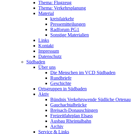
Thema: Flugzeug
Thema: Verkehrsplanung
Material
kreisfairkehr
Pressemitteilungen
Radforum PG1
Sonstige Materialien
Links
Kontakt
Impressum
Datenschutz
Südbaden
Über uns
Die Menschen im VCD Südbaden
Rundbriefe
Geschichte
Ortsgruppen in Südbaden
Aktiv
Bündnis Verkehrswende Südliche Ortenau
Gauchachtalbrücke
Breisach-Donauschingen
Freizeitfahrplan Elsass
Ausbau Rheintalbahn
Archiv
Service & Links