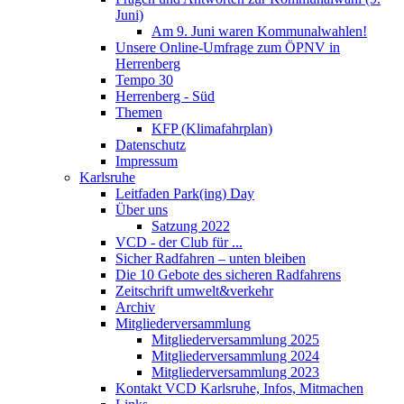
Juni)
Am 9. Juni waren Kommunalwahlen!
Unsere Online-Umfrage zum ÖPNV in
Herrenberg
Tempo 30
Herrenberg - Süd
Themen
KFP (Klimafahrplan)
Datenschutz
Impressum
Karlsruhe
Leitfaden Park(ing) Day
Über uns
Satzung 2022
VCD - der Club für ...
Sicher Radfahren – unten bleiben
Die 10 Gebote des sicheren Radfahrens
Zeitschrift umwelt&verkehr
Archiv
Mitgliederversammlung
Mitgliederversammlung 2025
Mitgliederversammlung 2024
Mitgliederversammlung 2023
Kontakt VCD Karlsruhe, Infos, Mitmachen