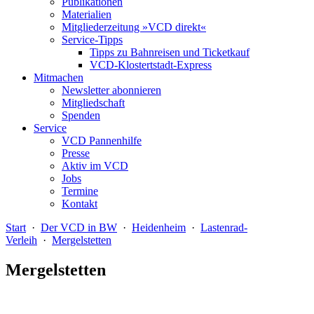
Publikationen
Materialien
Mitgliederzeitung »VCD direkt«
Service-Tipps
Tipps zu Bahnreisen und Ticketkauf
VCD-Klostertstadt-Express
Mitmachen
Newsletter abonnieren
Mitgliedschaft
Spenden
Service
VCD Pannenhilfe
Presse
Aktiv im VCD
Jobs
Termine
Kontakt
Start
·
Der VCD in BW
·
Heidenheim
·
Lastenrad-
Verleih
·
Mergelstetten
Mergelstetten