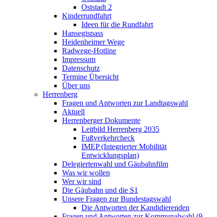
Oststadt 2
Kinderrundfahrt
Ideen für die Rundfahrt
Hansegispass
Heidenheimer Wege
Radwege-Hotline
Impressum
Datenschutz
Termine Übersicht
Über uns
Herrenberg
Fragen und Antworten zur Landtagswahl
Aktuell
Herrenberger Dokumente
Leitbild Herrenberg 2035
Fußverkehrcheck
IMEP (Integrierter Mobilität
Entwicklungsplan)
Delegiertenwahl und Gäubahnfilm
Was wir wollen
Wer wir sind
Die Gäubahn und die S1
Unsere Fragen zur Bundestagswahl
Die Antworten der Kandidierenden
Fragen und Antworten zur Kommunalwahl (9.