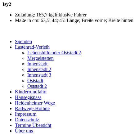
Isy2
Zuladung: 165,7 kg inklusive Fahrer
Maße in cm: 63,5; 44; 45: Länge; Breite vorne; Breite hinten
Spenden
Lastenrad-Verleih
Lebenshilfe oder Oststadt 2
Mergelstetten
Innenstadt
Innenstadt 2
Innenstadt 3
Oststadt
Oststadt 2
Kinderrundfahrt
Hansegispass
Heidenheimer Wege
Radwege-Hotline
Impressum
Datenschutz
Termine Übersicht
Über uns