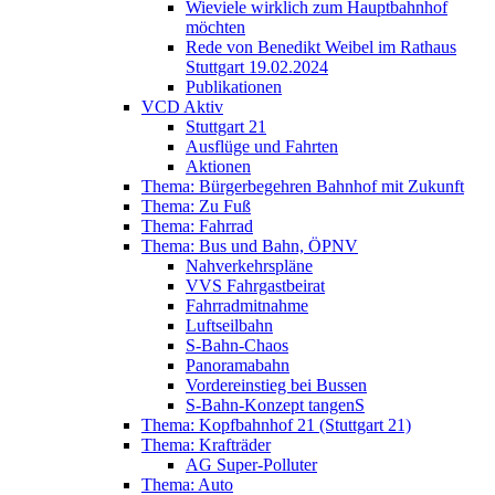
Wieviele wirklich zum Hauptbahnhof
möchten
Rede von Benedikt Weibel im Rathaus
Stuttgart 19.02.2024
Publikationen
VCD Aktiv
Stuttgart 21
Ausflüge und Fahrten
Aktionen
Thema: Bürgerbegehren Bahnhof mit Zukunft
Thema: Zu Fuß
Thema: Fahrrad
Thema: Bus und Bahn, ÖPNV
Nahverkehrspläne
VVS Fahrgastbeirat
Fahrradmitnahme
Luftseilbahn
S-Bahn-Chaos
Panoramabahn
Vordereinstieg bei Bussen
S-Bahn-Konzept tangenS
Thema: Kopfbahnhof 21 (Stuttgart 21)
Thema: Krafträder
AG Super-Polluter
Thema: Auto