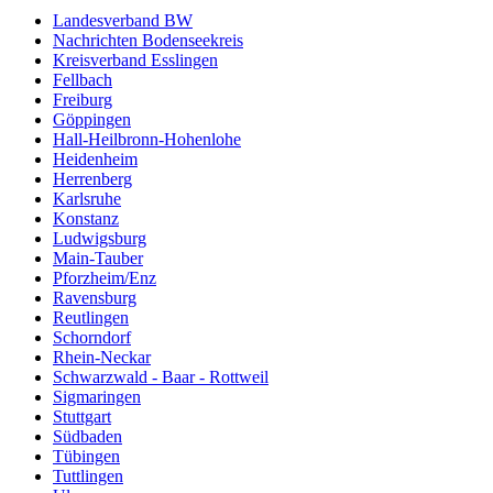
Landesverband BW
Nachrichten Bodenseekreis
Kreisverband Esslingen
Fellbach
Freiburg
Göppingen
Hall-Heilbronn-Hohenlohe
Heidenheim
Herrenberg
Karlsruhe
Konstanz
Ludwigsburg
Main-Tauber
Pforzheim/Enz
Ravensburg
Reutlingen
Schorndorf
Rhein-Neckar
Schwarzwald - Baar - Rottweil
Sigmaringen
Stuttgart
Südbaden
Tübingen
Tuttlingen