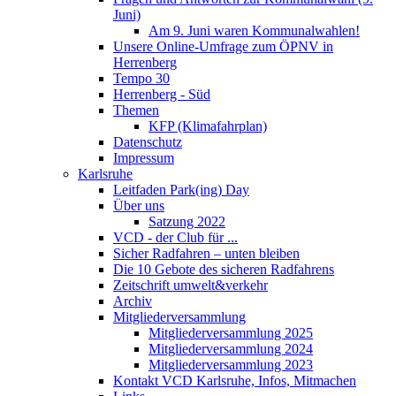
Juni)
Am 9. Juni waren Kommunalwahlen!
Unsere Online-Umfrage zum ÖPNV in
Herrenberg
Tempo 30
Herrenberg - Süd
Themen
KFP (Klimafahrplan)
Datenschutz
Impressum
Karlsruhe
Leitfaden Park(ing) Day
Über uns
Satzung 2022
VCD - der Club für ...
Sicher Radfahren – unten bleiben
Die 10 Gebote des sicheren Radfahrens
Zeitschrift umwelt&verkehr
Archiv
Mitgliederversammlung
Mitgliederversammlung 2025
Mitgliederversammlung 2024
Mitgliederversammlung 2023
Kontakt VCD Karlsruhe, Infos, Mitmachen