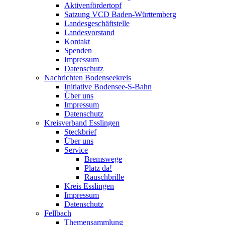
Aktivenfördertopf
Satzung VCD Baden-Württemberg
Landesgeschäftstelle
Landesvorstand
Kontakt
Spenden
Impressum
Datenschutz
Nachrichten Bodenseekreis
Initiative Bodensee-S-Bahn
Über uns
Impressum
Datenschutz
Kreisverband Esslingen
Steckbrief
Über uns
Service
Bremswege
Platz da!
Rauschbrille
Kreis Esslingen
Impressum
Datenschutz
Fellbach
Themensammlung