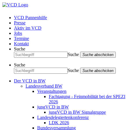
VCD Pannenhilfe
Presse
Aktiv im VCD
Jobs
Termine
Kontakt
Suche
Suche
Suche abschicken
Suche
Suche
Suche abschicken
Der VCD in BW
Landesverband BW
Veranstaltungen
Fachtagung - Feinmobilität bei der SPEZI
2026
jungVCD in BW
jungVCD in BW Signalgruppe
Landesdelegiertenkonferenz
LDK 2026
Bundesversammlung