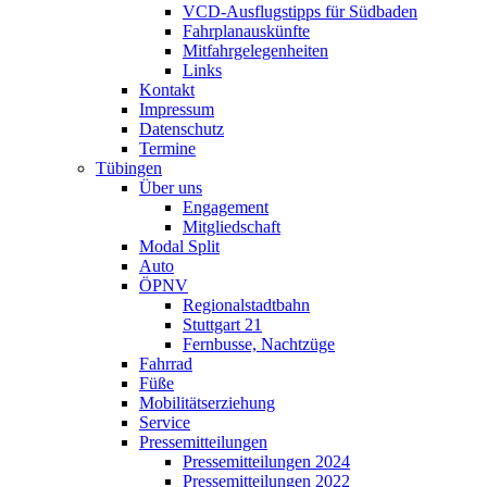
VCD-Ausflugstipps für Südbaden
Fahrplanauskünfte
Mitfahrgelegenheiten
Links
Kontakt
Impressum
Datenschutz
Termine
Tübingen
Über uns
Engagement
Mitgliedschaft
Modal Split
Auto
ÖPNV
Regionalstadtbahn
Stuttgart 21
Fernbusse, Nachtzüge
Fahrrad
Füße
Mobilitätserziehung
Service
Pressemitteilungen
Pressemitteilungen 2024
Pressemitteilungen 2022