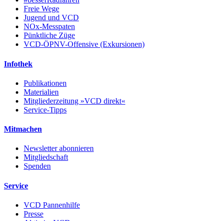
Freie Wege
Jugend und VCD
NOx-Messpaten
Pünktliche Züge
VCD-ÖPNV-Offensive (Exkursionen)
Infothek
Publikationen
Materialien
Mitgliederzeitung »VCD direkt«
Service-Tipps
Mitmachen
Newsletter abonnieren
Mitgliedschaft
Spenden
Service
VCD Pannenhilfe
Presse