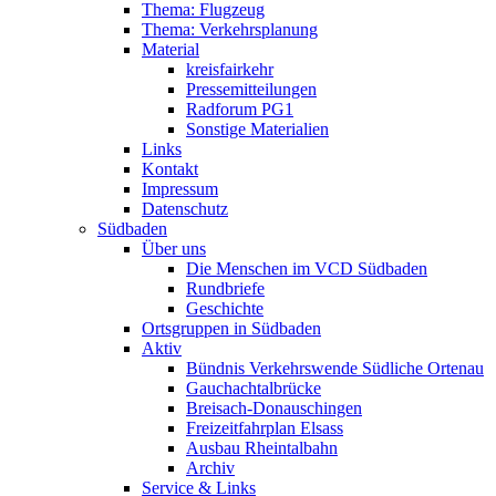
Thema: Flugzeug
Thema: Verkehrsplanung
Material
kreisfairkehr
Pressemitteilungen
Radforum PG1
Sonstige Materialien
Links
Kontakt
Impressum
Datenschutz
Südbaden
Über uns
Die Menschen im VCD Südbaden
Rundbriefe
Geschichte
Ortsgruppen in Südbaden
Aktiv
Bündnis Verkehrswende Südliche Ortenau
Gauchachtalbrücke
Breisach-Donauschingen
Freizeitfahrplan Elsass
Ausbau Rheintalbahn
Archiv
Service & Links