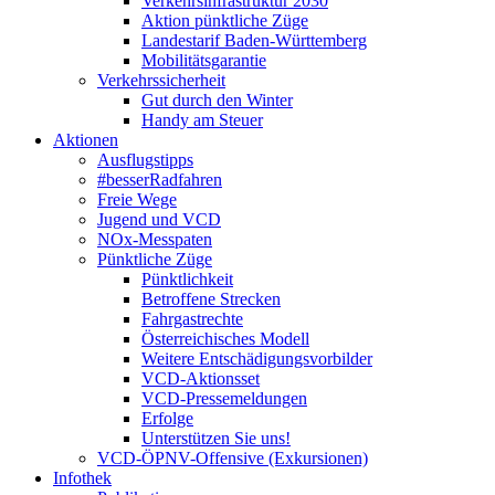
Verkehrsinfrastruktur 2030
Aktion pünktliche Züge
Landestarif Baden-Württemberg
Mobilitätsgarantie
Verkehrssicherheit
Gut durch den Winter
Handy am Steuer
Aktionen
Ausflugstipps
#besserRadfahren
Freie Wege
Jugend und VCD
NOx-Messpaten
Pünktliche Züge
Pünktlichkeit
Betroffene Strecken
Fahrgastrechte
Österreichisches Modell
Weitere Entschädigungsvorbilder
VCD-Aktionsset
VCD-Pressemeldungen
Erfolge
Unterstützen Sie uns!
VCD-ÖPNV-Offensive (Exkursionen)
Infothek