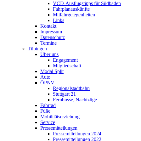
VCD-Ausflugstipps für Südbaden
Fahrplanauskünfte
Mitfahrgelegenheiten
Links
Kontakt
Impressum
Datenschutz
Termine
Tübingen
Über uns
Engagement
Mitgliedschaft
Modal Split
Auto
ÖPNV
Regionalstadtbahn
Stuttgart 21
Fernbusse, Nachtzüge
Fahrrad
Füße
Mobilitätserziehung
Service
Pressemitteilungen
Pressemitteilungen 2024
Pressemitteilungen 2022