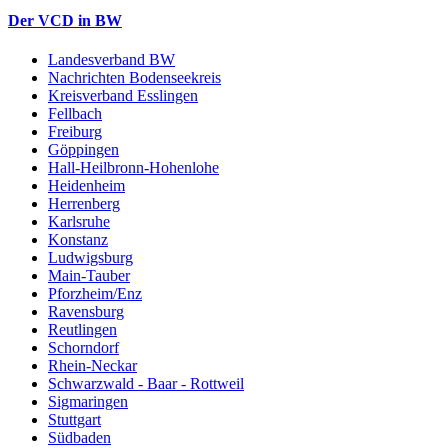
Der VCD in BW
Landesverband BW
Nachrichten Bodenseekreis
Kreisverband Esslingen
Fellbach
Freiburg
Göppingen
Hall-Heilbronn-Hohenlohe
Heidenheim
Herrenberg
Karlsruhe
Konstanz
Ludwigsburg
Main-Tauber
Pforzheim/Enz
Ravensburg
Reutlingen
Schorndorf
Rhein-Neckar
Schwarzwald - Baar - Rottweil
Sigmaringen
Stuttgart
Südbaden