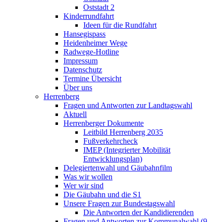
Oststadt 2
Kinderrundfahrt
Ideen für die Rundfahrt
Hansegispass
Heidenheimer Wege
Radwege-Hotline
Impressum
Datenschutz
Termine Übersicht
Über uns
Herrenberg
Fragen und Antworten zur Landtagswahl
Aktuell
Herrenberger Dokumente
Leitbild Herrenberg 2035
Fußverkehrcheck
IMEP (Integrierter Mobilität
Entwicklungsplan)
Delegiertenwahl und Gäubahnfilm
Was wir wollen
Wer wir sind
Die Gäubahn und die S1
Unsere Fragen zur Bundestagswahl
Die Antworten der Kandidierenden
Fragen und Antworten zur Kommunalwahl (9.