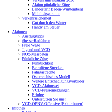
Verkehrsinfrastruktur 2030
Aktion pünktliche Züge
Landestarif Baden-Württemberg
Mobilitätsgarantie
Verkehrssicherheit
Gut durch den Winter
Handy am Steuer
Aktionen
Ausflugstipps
#besserRadfahren
Freie Wege
Jugend und VCD
NOx-Messpaten
Pünktliche Züge
Pünktlichkeit
Betroffene Strecken
Fahrgastrechte
Österreichisches Modell
Weitere Entschädigungsvorbilder
VCD-Aktionsset
VCD-Pressemeldungen
Erfolge
Unterstützen Sie uns!
VCD-ÖPNV-Offensive (Exkursionen)
Infothek