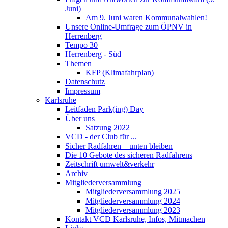
Juni)
Am 9. Juni waren Kommunalwahlen!
Unsere Online-Umfrage zum ÖPNV in
Herrenberg
Tempo 30
Herrenberg - Süd
Themen
KFP (Klimafahrplan)
Datenschutz
Impressum
Karlsruhe
Leitfaden Park(ing) Day
Über uns
Satzung 2022
VCD - der Club für ...
Sicher Radfahren – unten bleiben
Die 10 Gebote des sicheren Radfahrens
Zeitschrift umwelt&verkehr
Archiv
Mitgliederversammlung
Mitgliederversammlung 2025
Mitgliederversammlung 2024
Mitgliederversammlung 2023
Kontakt VCD Karlsruhe, Infos, Mitmachen