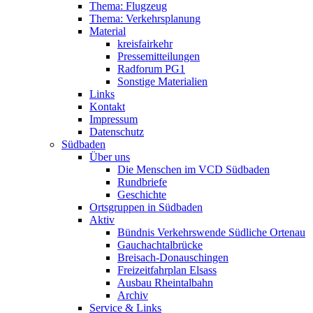
Thema: Flugzeug
Thema: Verkehrsplanung
Material
kreisfairkehr
Pressemitteilungen
Radforum PG1
Sonstige Materialien
Links
Kontakt
Impressum
Datenschutz
Südbaden
Über uns
Die Menschen im VCD Südbaden
Rundbriefe
Geschichte
Ortsgruppen in Südbaden
Aktiv
Bündnis Verkehrswende Südliche Ortenau
Gauchachtalbrücke
Breisach-Donauschingen
Freizeitfahrplan Elsass
Ausbau Rheintalbahn
Archiv
Service & Links