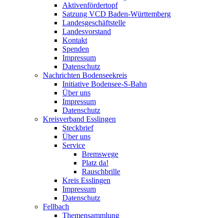
Aktivenfördertopf
Satzung VCD Baden-Württemberg
Landesgeschäftstelle
Landesvorstand
Kontakt
Spenden
Impressum
Datenschutz
Nachrichten Bodenseekreis
Initiative Bodensee-S-Bahn
Über uns
Impressum
Datenschutz
Kreisverband Esslingen
Steckbrief
Über uns
Service
Bremswege
Platz da!
Rauschbrille
Kreis Esslingen
Impressum
Datenschutz
Fellbach
Themensammlung