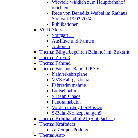
Wieviele wirklich zum Hauptbahnhof
möchten
Rede von Benedikt Weibel im Rathaus
Stuttgart 19.02.2024
Publikationen
VCD Aktiv
Stuttgart 21
Ausflüge und Fahrten
Aktionen
Thema: Bürgerbegehren Bahnhof mit Zukunft
Thema: Zu Fuß
Thema: Fahrrad
Thema: Bus und Bahn, ÖPNV
Nahverkehrspläne
VVS Fahrgastbeirat
Fahrradmitnahme
Luftseilbahn
S-Bahn-Chaos
Panoramabahn
Vordereinstieg bei Bussen
S-Bahn-Konzept tangenS
Thema: Kopfbahnhof 21 (Stuttgart 21)
Thema: Krafträder
AG Super-Polluter
Thema: Auto