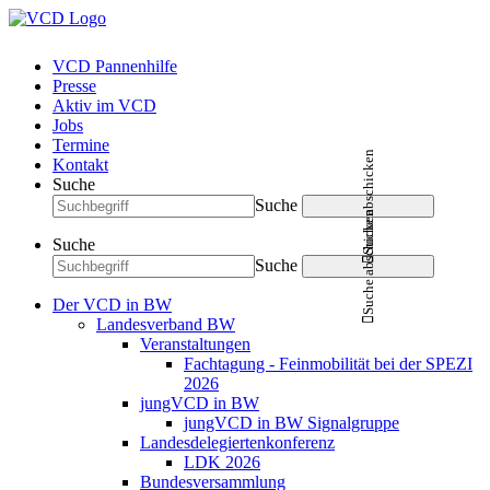
VCD Pannenhilfe
Presse
Aktiv im VCD
Jobs
Termine
Suche abschicken
Kontakt
Suche
Suche
Suche abschicken
Suche
Suche
Der VCD in BW
Landesverband BW
Veranstaltungen
Fachtagung - Feinmobilität bei der SPEZI
2026
jungVCD in BW
jungVCD in BW Signalgruppe
Landesdelegiertenkonferenz
LDK 2026
Bundesversammlung