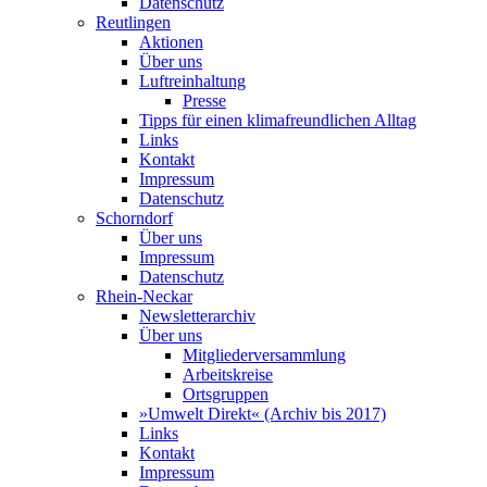
Datenschutz
Reutlingen
Aktionen
Über uns
Luftreinhaltung
Presse
Tipps für einen klimafreundlichen Alltag
Links
Kontakt
Impressum
Datenschutz
Schorndorf
Über uns
Impressum
Datenschutz
Rhein-Neckar
Newsletterarchiv
Über uns
Mitgliederversammlung
Arbeitskreise
Ortsgruppen
»Umwelt Direkt« (Archiv bis 2017)
Links
Kontakt
Impressum