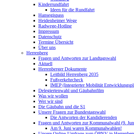
Kinderrundfahrt
Ideen für die Rundfahrt
Hansegispass
Heidenheimer Wege
Radwege-Hotline
Impressum
Datenschutz
Termine Übersicht
Über uns
Herrenberg
Fragen und Antworten zur Landtagswahl
Aktuell
Herrenberger Dokumente
Leitbild Herrenberg 2035
Fußverkehrcheck
IMEP (Integrierter Mobilität Entwicklungspl
Delegiertenwahl und Gäubahnfilm
Was wir wollen
Wer wir sind
Die Gäubahn und die S1
Unsere Fragen zur Bundestagswahl
Die Antworten der Kandidierenden
Fragen und Antworten zur Kommunalwahl (9. Jun
Am 9. Juni waren Kommunalwahlen!
Unsere Online-Umfrage zum ÖPNV in Herrenber