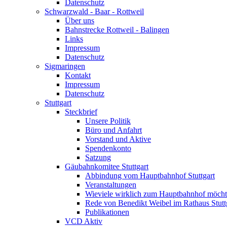
Datenschutz
Schwarzwald - Baar - Rottweil
Über uns
Bahnstrecke Rottweil - Balingen
Links
Impressum
Datenschutz
Sigmaringen
Kontakt
Impressum
Datenschutz
Stuttgart
Steckbrief
Unsere Politik
Büro und Anfahrt
Vorstand und Aktive
Spendenkonto
Satzung
Gäubahnkomitee Stuttgart
Abbindung vom Hauptbahnhof Stuttgart
Veranstaltungen
Wieviele wirklich zum Hauptbahnhof möch
Rede von Benedikt Weibel im Rathaus Stutt
Publikationen
VCD Aktiv