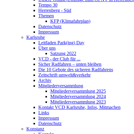
Tempo 30
Herrenberg - Süd
Themen
KFP (Klimafahrplan)
Datenschutz
Impressum
Karlsruhe
Leitfaden Park(ing) Day
Über uns
Satzung 2022
VCD - der Club für ...
Sicher Radfahren – unten bleiben
Die 10 Gebote des sicheren Radfahrens
Zeitschrift umwelt&verkehr
Archiv
Mitgliederversammlung
Mitgliederversammlung 2025
Mitgliederversammlung 2024
Mitgliederversammlung 2023
Kontakt VCD Karlsruhe, Infos, Mitmachen
Links
Impressum
Datenschutz
Konstanz