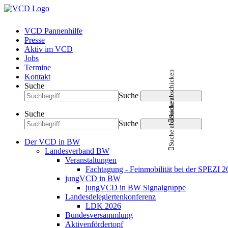
VCD Pannenhilfe
Presse
Aktiv im VCD
Jobs
Termine
Suche abschicken
Kontakt
Suche
Suche
Suche abschicken
Suche
Suche
Der VCD in BW
Landesverband BW
Veranstaltungen
Fachtagung - Feinmobilität bei der SPEZI 2
jungVCD in BW
jungVCD in BW Signalgruppe
Landesdelegiertenkonferenz
LDK 2026
Bundesversammlung
Aktivenfördertopf