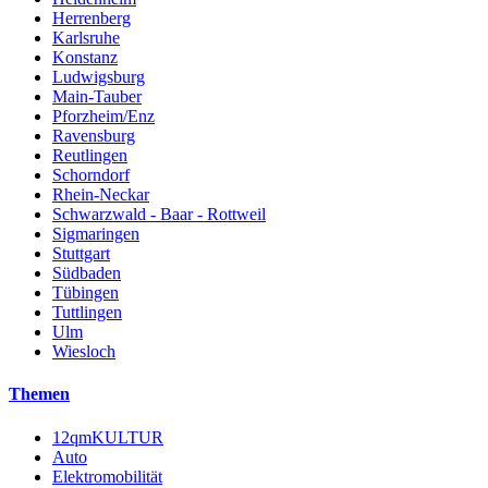
Herrenberg
Karlsruhe
Konstanz
Ludwigsburg
Main-Tauber
Pforzheim/Enz
Ravensburg
Reutlingen
Schorndorf
Rhein-Neckar
Schwarzwald - Baar - Rottweil
Sigmaringen
Stuttgart
Südbaden
Tübingen
Tuttlingen
Ulm
Wiesloch
Themen
12qmKULTUR
Auto
Elektromobilität