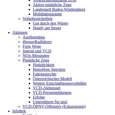
Verkehrsinfrastruktur 2030
Aktion pünktliche Züge
Landestarif Baden-Württemberg
Mobilitätsgarantie
Verkehrssicherheit
Gut durch den Winter
Handy am Steuer
Aktionen
Ausflugstipps
#besserRadfahren
Freie Wege
Jugend und VCD
NOx-Messpaten
Pünktliche Züge
Pünktlichkeit
Betroffene Strecken
Fahrgastrechte
Österreichisches Modell
Weitere Entschädigungsvorbilder
VCD-Aktionsset
VCD-Pressemeldungen
Erfolge
Unterstützen Sie uns!
VCD-ÖPNV-Offensive (Exkursionen)
Infothek