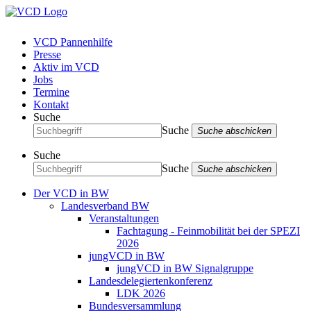
VCD Pannenhilfe
Presse
Aktiv im VCD
Jobs
Termine
Kontakt
Suche
Suche
Suche abschicken
Suche
Suche
Suche abschicken
Der VCD in BW
Landesverband BW
Veranstaltungen
Fachtagung - Feinmobilität bei der SPEZI
2026
jungVCD in BW
jungVCD in BW Signalgruppe
Landesdelegiertenkonferenz
LDK 2026
Bundesversammlung