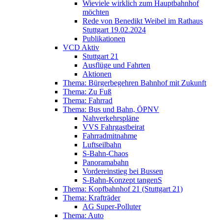
Wieviele wirklich zum Hauptbahnhof
möchten
Rede von Benedikt Weibel im Rathaus
Stuttgart 19.02.2024
Publikationen
VCD Aktiv
Stuttgart 21
Ausflüge und Fahrten
Aktionen
Thema: Bürgerbegehren Bahnhof mit Zukunft
Thema: Zu Fuß
Thema: Fahrrad
Thema: Bus und Bahn, ÖPNV
Nahverkehrspläne
VVS Fahrgastbeirat
Fahrradmitnahme
Luftseilbahn
S-Bahn-Chaos
Panoramabahn
Vordereinstieg bei Bussen
S-Bahn-Konzept tangenS
Thema: Kopfbahnhof 21 (Stuttgart 21)
Thema: Krafträder
AG Super-Polluter
Thema: Auto