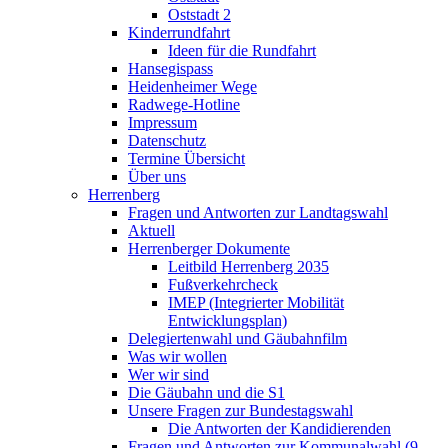
Oststadt 2
Kinderrundfahrt
Ideen für die Rundfahrt
Hansegispass
Heidenheimer Wege
Radwege-Hotline
Impressum
Datenschutz
Termine Übersicht
Über uns
Herrenberg
Fragen und Antworten zur Landtagswahl
Aktuell
Herrenberger Dokumente
Leitbild Herrenberg 2035
Fußverkehrcheck
IMEP (Integrierter Mobilität
Entwicklungsplan)
Delegiertenwahl und Gäubahnfilm
Was wir wollen
Wer wir sind
Die Gäubahn und die S1
Unsere Fragen zur Bundestagswahl
Die Antworten der Kandidierenden
Fragen und Antworten zur Kommunalwahl (9.