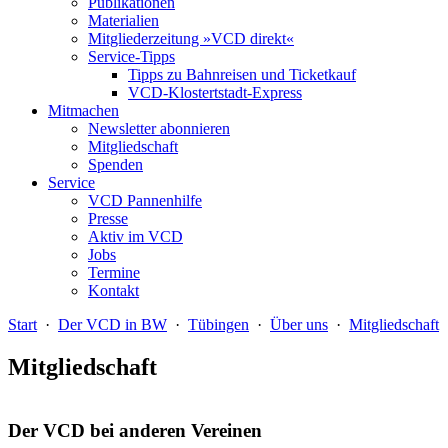
Publikationen
Materialien
Mitgliederzeitung »VCD direkt«
Service-Tipps
Tipps zu Bahnreisen und Ticketkauf
VCD-Klostertstadt-Express
Mitmachen
Newsletter abonnieren
Mitgliedschaft
Spenden
Service
VCD Pannenhilfe
Presse
Aktiv im VCD
Jobs
Termine
Kontakt
Start
·
Der VCD in BW
·
Tübingen
·
Über uns
·
Mitgliedschaft
Mitgliedschaft
Der VCD bei anderen Vereinen