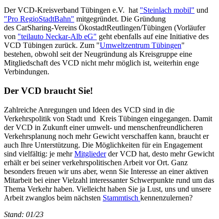
Der VCD-Kreisverband Tübingen e.V. hat
"Steinlach mobil"
und
"Pro RegioStadtBahn"
mitgegründet. Die Gründung
des CarSharing-Vereins ÖkostadtReutlingen/Tübingen (Vorläufer
von
"teilauto Neckar-Alb eG"
geht ebenfalls auf eine Initiative des
VCD Tübingen zurück. Zum "
Umweltzentrum Tübingen
"
bestehen, obwohl seit der Neugründung als Kreisgruppe eine
Mitgliedschaft des VCD nicht mehr möglich ist, weiterhin enge
Verbindungen.
Der VCD braucht Sie!
Zahlreiche Anregungen und Ideen des VCD sind in die
Verkehrspolitik von Stadt und Kreis Tübingen eingegangen. Damit
der VCD in Zukunft einer umwelt- und menschenfreundlicheren
Verkehrsplanung noch mehr Gewicht verschaffen kann, braucht er
auch Ihre Unterstützung. Die Möglichkeiten für ein Engagement
sind vielfältig: je mehr
Mitglieder
der VCD hat, desto mehr Gewicht
erhält er bei seiner verkehrspolitischen Arbeit vor Ort. Ganz
besonders freuen wir uns aber, wenn Sie Interesse an einer aktiven
Mitarbeit bei einer Vielzahl interessanter Schwerpunkte rund um das
Thema Verkehr haben. Vielleicht haben Sie ja Lust, uns und unsere
Arbeit zwanglos beim nächsten
Stammtisch
kennenzulernen?
Stand: 01/23