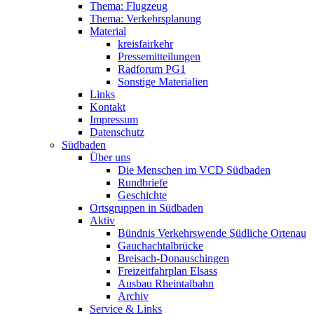
Thema: Flugzeug
Thema: Verkehrsplanung
Material
kreisfairkehr
Pressemitteilungen
Radforum PG1
Sonstige Materialien
Links
Kontakt
Impressum
Datenschutz
Südbaden
Über uns
Die Menschen im VCD Südbaden
Rundbriefe
Geschichte
Ortsgruppen in Südbaden
Aktiv
Bündnis Verkehrswende Südliche Ortenau
Gauchachtalbrücke
Breisach-Donauschingen
Freizeitfahrplan Elsass
Ausbau Rheintalbahn
Archiv
Service & Links