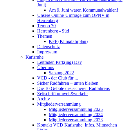
Juni)
Am 9. Juni waren Kommunalwahlen!
Unsere Online-Umfrage zum ÖPNV in
Herrenberg
Tempo 30
Herrenberg - Süd
Themen
KFP (Klimafahrplan)
Datenschutz
Impressum
Karlsruhe
Leitfaden Park(ing) Day
Über uns
Satzung 2022
VCD - der Club für ...
Sicher Radfahren – unten bleiben
Die 10 Gebote des sicheren Radfahrens
Zeitschrift umwelt&verkehr
Archiv
Mitgliederversammlung
Mitgliederversammlung 2025
Mitgliederversammlung 2024
Mitgliederversammlung 2023
Kontakt VCD Karlsruhe, Infos, Mitmachen