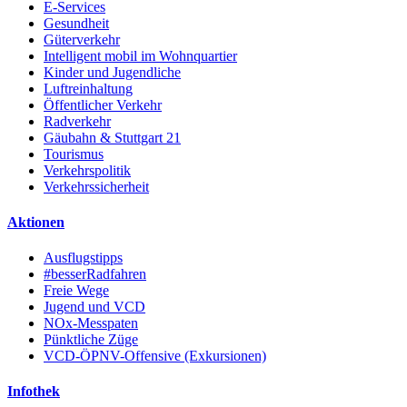
E-Services
Gesundheit
Güterverkehr
Intelligent mobil im Wohnquartier
Kinder und Jugendliche
Luftreinhaltung
Öffentlicher Verkehr
Radverkehr
Gäubahn & Stuttgart 21
Tourismus
Verkehrspolitik
Verkehrssicherheit
Aktionen
Ausflugstipps
#besserRadfahren
Freie Wege
Jugend und VCD
NOx-Messpaten
Pünktliche Züge
VCD-ÖPNV-Offensive (Exkursionen)
Infothek