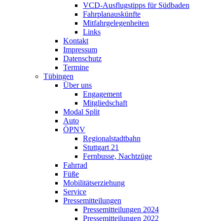
VCD-Ausflugstipps für Südbaden
Fahrplanauskünfte
Mitfahrgelegenheiten
Links
Kontakt
Impressum
Datenschutz
Termine
Tübingen
Über uns
Engagement
Mitgliedschaft
Modal Split
Auto
ÖPNV
Regionalstadtbahn
Stuttgart 21
Fernbusse, Nachtzüge
Fahrrad
Füße
Mobilitätserziehung
Service
Pressemitteilungen
Pressemitteilungen 2024
Pressemitteilungen 2022