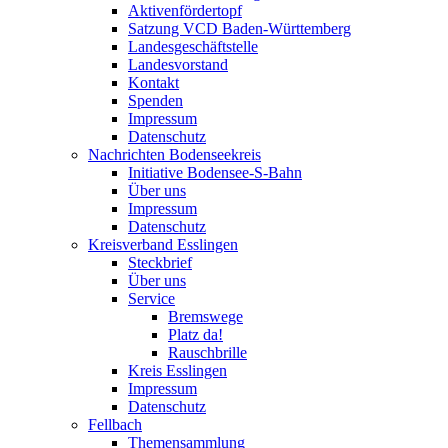
Aktivenfördertopf
Satzung VCD Baden-Württemberg
Landesgeschäftstelle
Landesvorstand
Kontakt
Spenden
Impressum
Datenschutz
Nachrichten Bodenseekreis
Initiative Bodensee-S-Bahn
Über uns
Impressum
Datenschutz
Kreisverband Esslingen
Steckbrief
Über uns
Service
Bremswege
Platz da!
Rauschbrille
Kreis Esslingen
Impressum
Datenschutz
Fellbach
Themensammlung