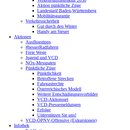
Verkehrsinfrastruktur 2030
Aktion pünktliche Züge
Landestarif Baden-Württemberg
Mobilitätsgarantie
Verkehrssicherheit
Gut durch den Winter
Handy am Steuer
Aktionen
Ausflugstipps
#besserRadfahren
Freie Wege
Jugend und VCD
NOx-Messpaten
Pünktliche Züge
Pünktlichkeit
Betroffene Strecken
Fahrgastrechte
Österreichisches Modell
Weitere Entschädigungsvorbilder
VCD-Aktionsset
VCD-Pressemeldungen
Erfolge
Unterstützen Sie uns!
VCD-ÖPNV-Offensive (Exkursionen)
Infothek