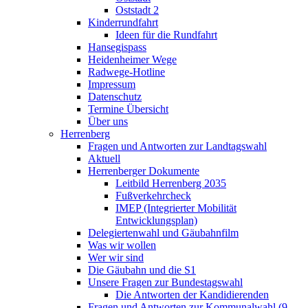
Oststadt 2
Kinderrundfahrt
Ideen für die Rundfahrt
Hansegispass
Heidenheimer Wege
Radwege-Hotline
Impressum
Datenschutz
Termine Übersicht
Über uns
Herrenberg
Fragen und Antworten zur Landtagswahl
Aktuell
Herrenberger Dokumente
Leitbild Herrenberg 2035
Fußverkehrcheck
IMEP (Integrierter Mobilität
Entwicklungsplan)
Delegiertenwahl und Gäubahnfilm
Was wir wollen
Wer wir sind
Die Gäubahn und die S1
Unsere Fragen zur Bundestagswahl
Die Antworten der Kandidierenden
Fragen und Antworten zur Kommunalwahl (9.