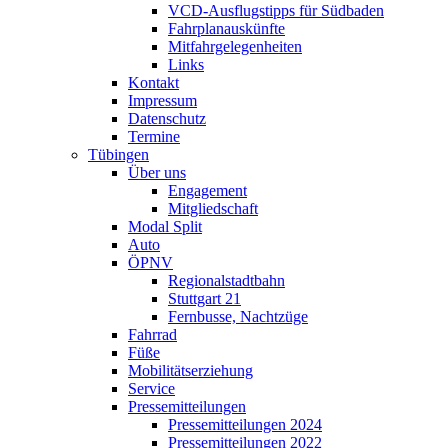
VCD-Ausflugstipps für Südbaden
Fahrplanauskünfte
Mitfahrgelegenheiten
Links
Kontakt
Impressum
Datenschutz
Termine
Tübingen
Über uns
Engagement
Mitgliedschaft
Modal Split
Auto
ÖPNV
Regionalstadtbahn
Stuttgart 21
Fernbusse, Nachtzüge
Fahrrad
Füße
Mobilitätserziehung
Service
Pressemitteilungen
Pressemitteilungen 2024
Pressemitteilungen 2022