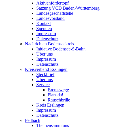
Aktivenfördertopf
Satzung VCD Baden-Württemberg
Landesgeschäftstelle
Landesvorstand
Kontakt
Spenden
Impressum
Datenschutz
Nachrichten Bodenseekreis
Initiative Bodensee-S-Bahn
Über uns
Impressum
Datenschutz
Kreisverband Esslingen
Steckbrief
Über uns
Service
Bremswege
Platz da!
Rauschbrille
Kreis Esslingen
Impressum
Datenschutz
Fellbach
Themensammlung