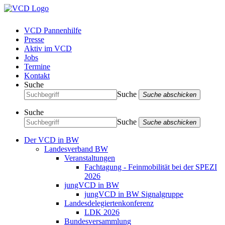
VCD Pannenhilfe
Presse
Aktiv im VCD
Jobs
Termine
Kontakt
Suche
Suche
Suche abschicken
Suche
Suche
Suche abschicken
Der VCD in BW
Landesverband BW
Veranstaltungen
Fachtagung - Feinmobilität bei der SPEZI
2026
jungVCD in BW
jungVCD in BW Signalgruppe
Landesdelegiertenkonferenz
LDK 2026
Bundesversammlung