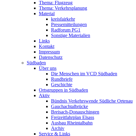
Thema: Flugzeug
Thema: Verkehrsplanung
Material
kreisfairkehr
Pressemitteilungen
Radforum PG1
Sonstige Materialien
Links
Kontakt
Impressum
Datenschutz
Südbaden
Über uns
Die Menschen im VCD Südbaden
Rundbriefe
Geschichte
Ortsgruppen in Südbaden
Aktiv
Bündnis Verkehrswende Südliche Ortenau
Gauchachtalbrücke
Breisach-Donauschingen
Freizeitfahrplan Elsass
Ausbau Rheintalbahn
Archiv
Service & Links