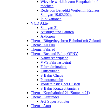
Wieviele wirklich zum Hauptbahnhof
möchten
Rede von Benedikt Weibel im Rathaus
Stuttgart 19.02.2024
Publikationen
VCD Aktiv
Stuttgart 21
Ausflüge und Fahrten
Aktionen
Thema: Bürgerbegehren Bahnhof mit Zukunft
Thema: Zu Fuß
Thema: Fahrrad
Thema: Bus und Bahn, ÖPNV
Nahverkehrspläne
VVS Fahrgastbeirat
Fahrradmitnahme
Luftseilbahn
S-Bahn-Chaos
Panoramabahn
Vordereinstieg bei Bussen
S-Bahn-Konzept tangenS
Thema: Kopfbahnhof 21 (Stuttgart 21)
Thema: Krafträder
AG Super-Polluter
Thema: Auto