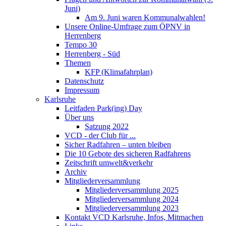
Juni)
Am 9. Juni waren Kommunalwahlen!
Unsere Online-Umfrage zum ÖPNV in
Herrenberg
Tempo 30
Herrenberg - Süd
Themen
KFP (Klimafahrplan)
Datenschutz
Impressum
Karlsruhe
Leitfaden Park(ing) Day
Über uns
Satzung 2022
VCD - der Club für ...
Sicher Radfahren – unten bleiben
Die 10 Gebote des sicheren Radfahrens
Zeitschrift umwelt&verkehr
Archiv
Mitgliederversammlung
Mitgliederversammlung 2025
Mitgliederversammlung 2024
Mitgliederversammlung 2023
Kontakt VCD Karlsruhe, Infos, Mitmachen