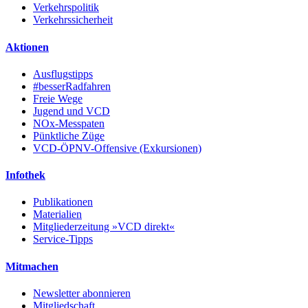
Verkehrspolitik
Verkehrssicherheit
Aktionen
Ausflugstipps
#besserRadfahren
Freie Wege
Jugend und VCD
NOx-Messpaten
Pünktliche Züge
VCD-ÖPNV-Offensive (Exkursionen)
Infothek
Publikationen
Materialien
Mitgliederzeitung »VCD direkt«
Service-Tipps
Mitmachen
Newsletter abonnieren
Mitgliedschaft