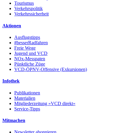
Tourismus
Verkehrspolitik
Verkehrssicherheit
Aktionen
Ausflugstipps
#besserRadfahren
Freie Wege
Jugend und VCD
NOx-Messpaten
Pünktliche Züge
VCD-ÖPNV-Offensive (Exkursionen)
Infothek
Publikationen
Materialien
Mitgliederzeitung »VCD direkt«
Service-Tipps
Mitmachen
Newsletter abonnieren