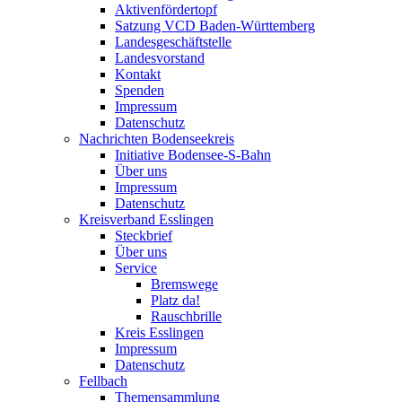
Aktivenfördertopf
Satzung VCD Baden-Württemberg
Landesgeschäftstelle
Landesvorstand
Kontakt
Spenden
Impressum
Datenschutz
Nachrichten Bodenseekreis
Initiative Bodensee-S-Bahn
Über uns
Impressum
Datenschutz
Kreisverband Esslingen
Steckbrief
Über uns
Service
Bremswege
Platz da!
Rauschbrille
Kreis Esslingen
Impressum
Datenschutz
Fellbach
Themensammlung