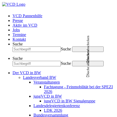
VCD Pannenhilfe
Presse
Aktiv im VCD
Jobs
Termine
Suche abschicken
Kontakt
Suche
Suche
Suche abschicken
Suche
Suche
Der VCD in BW
Landesverband BW
Veranstaltungen
Fachtagung - Feinmobilität bei der SPEZI
2026
jungVCD in BW
jungVCD in BW Signalgruppe
Landesdelegiertenkonferenz
LDK 2026
Bundesversammlung