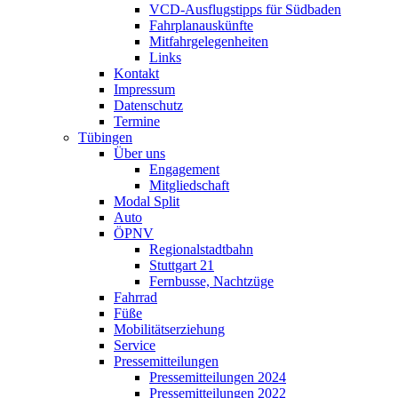
VCD-Ausflugstipps für Südbaden
Fahrplanauskünfte
Mitfahrgelegenheiten
Links
Kontakt
Impressum
Datenschutz
Termine
Tübingen
Über uns
Engagement
Mitgliedschaft
Modal Split
Auto
ÖPNV
Regionalstadtbahn
Stuttgart 21
Fernbusse, Nachtzüge
Fahrrad
Füße
Mobilitätserziehung
Service
Pressemitteilungen
Pressemitteilungen 2024
Pressemitteilungen 2022