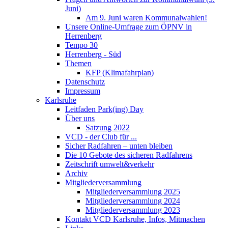
Juni)
Am 9. Juni waren Kommunalwahlen!
Unsere Online-Umfrage zum ÖPNV in
Herrenberg
Tempo 30
Herrenberg - Süd
Themen
KFP (Klimafahrplan)
Datenschutz
Impressum
Karlsruhe
Leitfaden Park(ing) Day
Über uns
Satzung 2022
VCD - der Club für ...
Sicher Radfahren – unten bleiben
Die 10 Gebote des sicheren Radfahrens
Zeitschrift umwelt&verkehr
Archiv
Mitgliederversammlung
Mitgliederversammlung 2025
Mitgliederversammlung 2024
Mitgliederversammlung 2023
Kontakt VCD Karlsruhe, Infos, Mitmachen