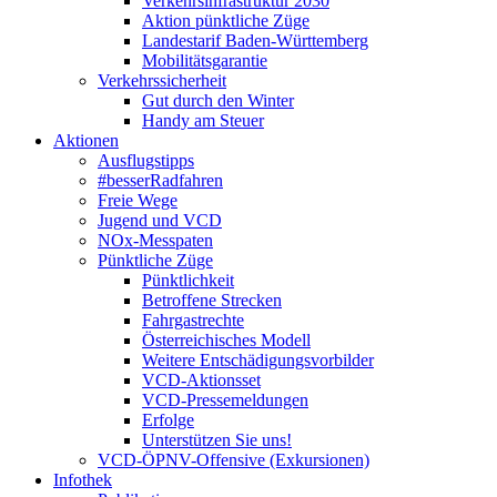
Verkehrsinfrastruktur 2030
Aktion pünktliche Züge
Landestarif Baden-Württemberg
Mobilitätsgarantie
Verkehrssicherheit
Gut durch den Winter
Handy am Steuer
Aktionen
Ausflugstipps
#besserRadfahren
Freie Wege
Jugend und VCD
NOx-Messpaten
Pünktliche Züge
Pünktlichkeit
Betroffene Strecken
Fahrgastrechte
Österreichisches Modell
Weitere Entschädigungsvorbilder
VCD-Aktionsset
VCD-Pressemeldungen
Erfolge
Unterstützen Sie uns!
VCD-ÖPNV-Offensive (Exkursionen)
Infothek