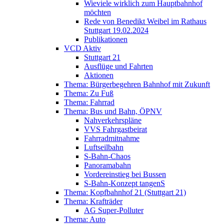
Wieviele wirklich zum Hauptbahnhof
möchten
Rede von Benedikt Weibel im Rathaus
Stuttgart 19.02.2024
Publikationen
VCD Aktiv
Stuttgart 21
Ausflüge und Fahrten
Aktionen
Thema: Bürgerbegehren Bahnhof mit Zukunft
Thema: Zu Fuß
Thema: Fahrrad
Thema: Bus und Bahn, ÖPNV
Nahverkehrspläne
VVS Fahrgastbeirat
Fahrradmitnahme
Luftseilbahn
S-Bahn-Chaos
Panoramabahn
Vordereinstieg bei Bussen
S-Bahn-Konzept tangenS
Thema: Kopfbahnhof 21 (Stuttgart 21)
Thema: Krafträder
AG Super-Polluter
Thema: Auto