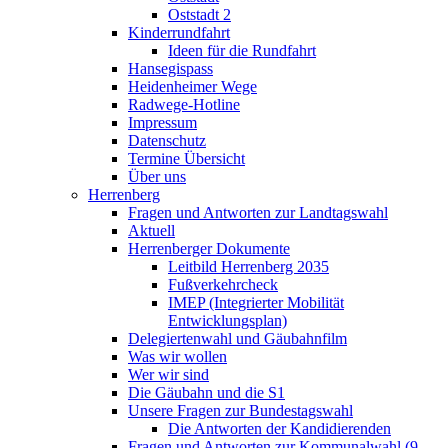
Oststadt 2
Kinderrundfahrt
Ideen für die Rundfahrt
Hansegispass
Heidenheimer Wege
Radwege-Hotline
Impressum
Datenschutz
Termine Übersicht
Über uns
Herrenberg
Fragen und Antworten zur Landtagswahl
Aktuell
Herrenberger Dokumente
Leitbild Herrenberg 2035
Fußverkehrcheck
IMEP (Integrierter Mobilität
Entwicklungsplan)
Delegiertenwahl und Gäubahnfilm
Was wir wollen
Wer wir sind
Die Gäubahn und die S1
Unsere Fragen zur Bundestagswahl
Die Antworten der Kandidierenden
Fragen und Antworten zur Kommunalwahl (9.