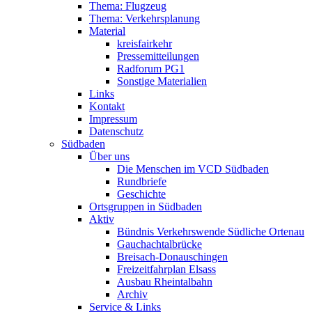
Thema: Flugzeug
Thema: Verkehrsplanung
Material
kreisfairkehr
Pressemitteilungen
Radforum PG1
Sonstige Materialien
Links
Kontakt
Impressum
Datenschutz
Südbaden
Über uns
Die Menschen im VCD Südbaden
Rundbriefe
Geschichte
Ortsgruppen in Südbaden
Aktiv
Bündnis Verkehrswende Südliche Ortenau
Gauchachtalbrücke
Breisach-Donauschingen
Freizeitfahrplan Elsass
Ausbau Rheintalbahn
Archiv
Service & Links