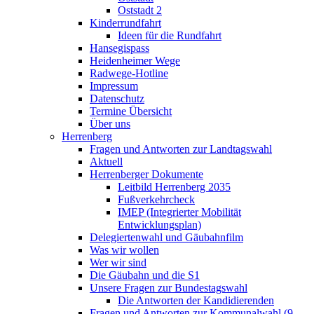
Oststadt 2
Kinderrundfahrt
Ideen für die Rundfahrt
Hansegispass
Heidenheimer Wege
Radwege-Hotline
Impressum
Datenschutz
Termine Übersicht
Über uns
Herrenberg
Fragen und Antworten zur Landtagswahl
Aktuell
Herrenberger Dokumente
Leitbild Herrenberg 2035
Fußverkehrcheck
IMEP (Integrierter Mobilität
Entwicklungsplan)
Delegiertenwahl und Gäubahnfilm
Was wir wollen
Wer wir sind
Die Gäubahn und die S1
Unsere Fragen zur Bundestagswahl
Die Antworten der Kandidierenden
Fragen und Antworten zur Kommunalwahl (9.