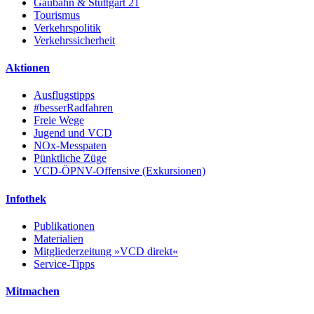
Gäubahn & Stuttgart 21
Tourismus
Verkehrspolitik
Verkehrssicherheit
Aktionen
Ausflugstipps
#besserRadfahren
Freie Wege
Jugend und VCD
NOx-Messpaten
Pünktliche Züge
VCD-ÖPNV-Offensive (Exkursionen)
Infothek
Publikationen
Materialien
Mitgliederzeitung »VCD direkt«
Service-Tipps
Mitmachen