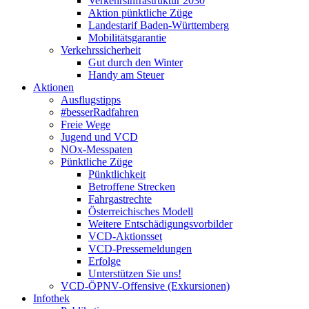
Verkehrsinfrastruktur 2030
Aktion pünktliche Züge
Landestarif Baden-Württemberg
Mobilitätsgarantie
Verkehrssicherheit
Gut durch den Winter
Handy am Steuer
Aktionen
Ausflugstipps
#besserRadfahren
Freie Wege
Jugend und VCD
NOx-Messpaten
Pünktliche Züge
Pünktlichkeit
Betroffene Strecken
Fahrgastrechte
Österreichisches Modell
Weitere Entschädigungsvorbilder
VCD-Aktionsset
VCD-Pressemeldungen
Erfolge
Unterstützen Sie uns!
VCD-ÖPNV-Offensive (Exkursionen)
Infothek