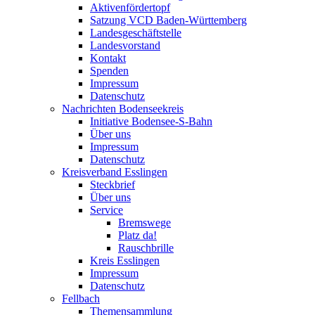
Aktivenfördertopf
Satzung VCD Baden-Württemberg
Landesgeschäftstelle
Landesvorstand
Kontakt
Spenden
Impressum
Datenschutz
Nachrichten Bodenseekreis
Initiative Bodensee-S-Bahn
Über uns
Impressum
Datenschutz
Kreisverband Esslingen
Steckbrief
Über uns
Service
Bremswege
Platz da!
Rauschbrille
Kreis Esslingen
Impressum
Datenschutz
Fellbach
Themensammlung