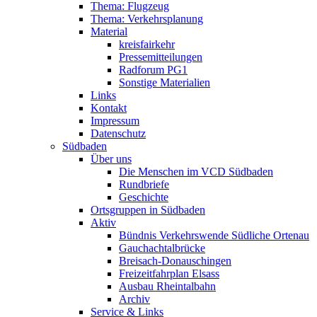
Thema: Flugzeug
Thema: Verkehrsplanung
Material
kreisfairkehr
Pressemitteilungen
Radforum PG1
Sonstige Materialien
Links
Kontakt
Impressum
Datenschutz
Südbaden
Über uns
Die Menschen im VCD Südbaden
Rundbriefe
Geschichte
Ortsgruppen in Südbaden
Aktiv
Bündnis Verkehrswende Südliche Ortenau
Gauchachtalbrücke
Breisach-Donauschingen
Freizeitfahrplan Elsass
Ausbau Rheintalbahn
Archiv
Service & Links