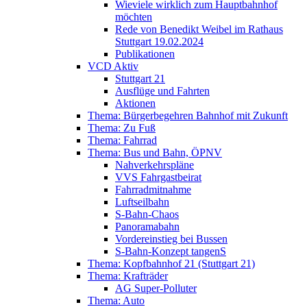
Wieviele wirklich zum Hauptbahnhof
möchten
Rede von Benedikt Weibel im Rathaus
Stuttgart 19.02.2024
Publikationen
VCD Aktiv
Stuttgart 21
Ausflüge und Fahrten
Aktionen
Thema: Bürgerbegehren Bahnhof mit Zukunft
Thema: Zu Fuß
Thema: Fahrrad
Thema: Bus und Bahn, ÖPNV
Nahverkehrspläne
VVS Fahrgastbeirat
Fahrradmitnahme
Luftseilbahn
S-Bahn-Chaos
Panoramabahn
Vordereinstieg bei Bussen
S-Bahn-Konzept tangenS
Thema: Kopfbahnhof 21 (Stuttgart 21)
Thema: Krafträder
AG Super-Polluter
Thema: Auto