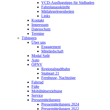
VCD-Ausflugstipps für Südbaden
Fahrplanauskünfte
Mitfahrgelegenheiten
Links
Kontakt
Impressum
Datenschutz
Termine
Tübingen
Über uns
Engagement
Mitgliedschaft
Modal Split
Auto
ÖPNV
Regionalstadtbahn
Stuttgart 21
Fernbusse, Nachtzüge
Fahrrad
Füße
Mobilitätserziehung
Service
Pressemitteilungen
Pressemitteilungen 2024
Pressemitteilungen 2022