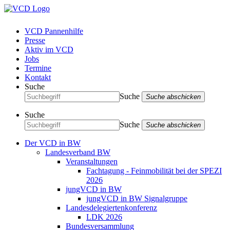
VCD Pannenhilfe
Presse
Aktiv im VCD
Jobs
Termine
Kontakt
Suche
Suche
Suche abschicken
Suche
Suche
Suche abschicken
Der VCD in BW
Landesverband BW
Veranstaltungen
Fachtagung - Feinmobilität bei der SPEZI
2026
jungVCD in BW
jungVCD in BW Signalgruppe
Landesdelegiertenkonferenz
LDK 2026
Bundesversammlung