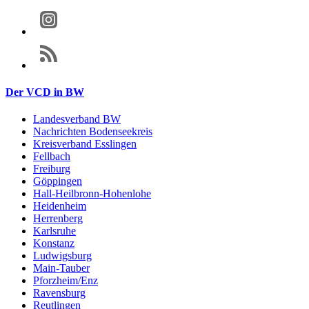
Der VCD in BW
Landesverband BW
Nachrichten Bodenseekreis
Kreisverband Esslingen
Fellbach
Freiburg
Göppingen
Hall-Heilbronn-Hohenlohe
Heidenheim
Herrenberg
Karlsruhe
Konstanz
Ludwigsburg
Main-Tauber
Pforzheim/Enz
Ravensburg
Reutlingen