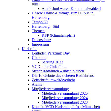
Juni)
Am 9. Juni waren Kommunalwahlen!
Unsere Online-Umfrage zum ÖPNV in
Herrenberg
Tempo 30
Herrenberg - Süd
Themen
KFP (Klimafahrplan)
Datenschutz
Impressum
Karlsruhe
Leitfaden Park(ing) Day
Über uns
Satzung 2022
VCD - der Club für ...
Sicher Radfahren – unten bleiben
Die 10 Gebote des sicheren Radfahrens
Zeitschrift umwelt&verkehr
Archiv
Mitgliederversammlung
Mitgliederversammlung 2025
Mitgliederversammlung 2024
Mitgliederversammlung 2023
Kontakt VCD Karlsruhe, Infos, Mitmachen