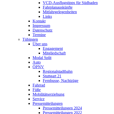
VCD-Ausflugstipps für Südbaden
Fahrplanauskünfte
Mitfahrgelegenheiten
Links
Kontakt
Impressum
Datenschutz
Termine
Tübingen
Über uns
Engagement
Mitgliedschaft
Modal Split
Auto
ÖPNV
Regionalstadtbahn
Stuttgart 21
Fernbusse, Nachtzüge
Fahrrad
Füße
Mobilitätserziehung
Service
Pressemitteilungen
Pressemitteilungen 2024
Pressemitteilungen 2022