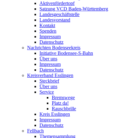
Aktivenfördertopf
Satzung VCD Baden-Württemberg
Landesgeschäftstelle
Landesvorstand
Kontakt
Spenden
Impressum
Datenschutz
Nachrichten Bodenseekreis
Initiative Bodensee-S-Bahn
Über uns
Impressum
Datenschutz
Kreisverband Esslingen
Steckbrief
Über uns
Service
Bremswege
Platz da!
Rauschbrille
Kreis Esslingen
Impressum
Datenschutz
Fellbach
Themensammlung