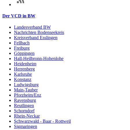
Der VCD in BW
Landesverband BW
Nachrichten Bodenseekreis
Kreisverband Esslingen
Fellbach
Freiburg
Göppingen
Hall-Heilbronn-Hohenlohe
Heidenheim
Herrenberg
Karlsruhe
Konstanz
Ludwigsburg
Main-Tauber
Pforzheim/Enz
Ravensburg
Reutlingen
Schorndorf
Rhein-Neckar
Schwarzwald - Baar - Rottweil
Sigmaringen