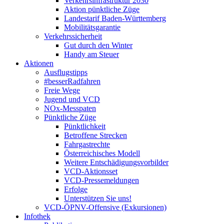
Verkehrsinfrastruktur 2030
Aktion pünktliche Züge
Landestarif Baden-Württemberg
Mobilitätsgarantie
Verkehrssicherheit
Gut durch den Winter
Handy am Steuer
Aktionen
Ausflugstipps
#besserRadfahren
Freie Wege
Jugend und VCD
NOx-Messpaten
Pünktliche Züge
Pünktlichkeit
Betroffene Strecken
Fahrgastrechte
Österreichisches Modell
Weitere Entschädigungsvorbilder
VCD-Aktionsset
VCD-Pressemeldungen
Erfolge
Unterstützen Sie uns!
VCD-ÖPNV-Offensive (Exkursionen)
Infothek