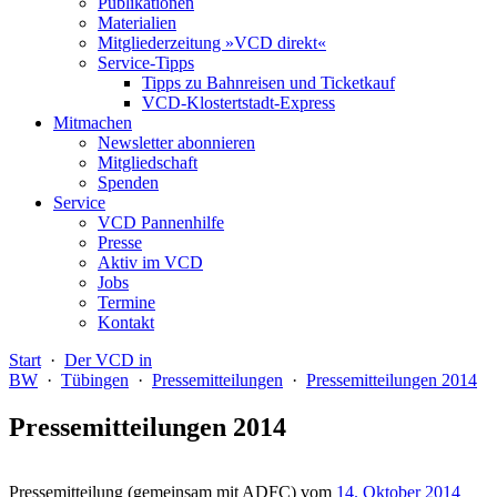
Publikationen
Materialien
Mitgliederzeitung »VCD direkt«
Service-Tipps
Tipps zu Bahnreisen und Ticketkauf
VCD-Klostertstadt-Express
Mitmachen
Newsletter abonnieren
Mitgliedschaft
Spenden
Service
VCD Pannenhilfe
Presse
Aktiv im VCD
Jobs
Termine
Kontakt
Start
·
Der VCD in
BW
·
Tübingen
·
Pressemitteilungen
·
Pressemitteilungen 2014
Pressemitteilungen 2014
Pressemitteilung (gemeinsam mit ADFC) vom
14. Oktober 2014