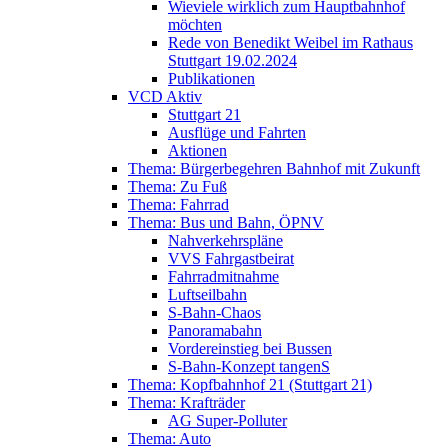
Wieviele wirklich zum Hauptbahnhof
möchten
Rede von Benedikt Weibel im Rathaus
Stuttgart 19.02.2024
Publikationen
VCD Aktiv
Stuttgart 21
Ausflüge und Fahrten
Aktionen
Thema: Bürgerbegehren Bahnhof mit Zukunft
Thema: Zu Fuß
Thema: Fahrrad
Thema: Bus und Bahn, ÖPNV
Nahverkehrspläne
VVS Fahrgastbeirat
Fahrradmitnahme
Luftseilbahn
S-Bahn-Chaos
Panoramabahn
Vordereinstieg bei Bussen
S-Bahn-Konzept tangenS
Thema: Kopfbahnhof 21 (Stuttgart 21)
Thema: Krafträder
AG Super-Polluter
Thema: Auto