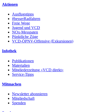
Aktionen
Ausflugstipps
#besserRadfahren
Freie Wege
Jugend und VCD
NOx-Messpaten
Pünktliche Züge
VCD-ÖPNV-Offensive (Exkursionen)
Infothek
Publikationen
Materialien
Mitgliederzeitung »VCD direkt«
Service-Tipps
Mitmachen
Newsletter abonnieren
Mitgliedschaft
Spenden