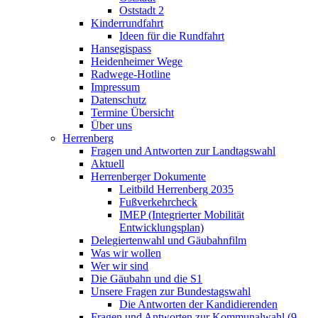
Oststadt 2
Kinderrundfahrt
Ideen für die Rundfahrt
Hansegispass
Heidenheimer Wege
Radwege-Hotline
Impressum
Datenschutz
Termine Übersicht
Über uns
Herrenberg
Fragen und Antworten zur Landtagswahl
Aktuell
Herrenberger Dokumente
Leitbild Herrenberg 2035
Fußverkehrcheck
IMEP (Integrierter Mobilität
Entwicklungsplan)
Delegiertenwahl und Gäubahnfilm
Was wir wollen
Wer wir sind
Die Gäubahn und die S1
Unsere Fragen zur Bundestagswahl
Die Antworten der Kandidierenden
Fragen und Antworten zur Kommunalwahl (9.