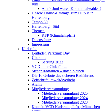
Juni)
Am 9. Juni waren Kommunalwahlen!
Unsere Online-Umfrage zum ÖPNV in
Herrenberg
Tempo 30
Herrenberg - Süd
Themen
KFP (Klimafahrplan)
Datenschutz
Impressum
Karlsruhe
Leitfaden Park(ing) Day
Über uns
Satzung 2022
VCD - der Club für ...
Sicher Radfahren – unten bleiben
Die 10 Gebote des sicheren Radfahrens
Zeitschrift umwelt&verkehr
Archiv
Mitgliederversammlung
Mitgliederversammlung 2025
Mitgliederversammlung 2024
Mitgliederversammlung 2023
Kontakt VCD Karlsruhe, Infos, Mitmachen