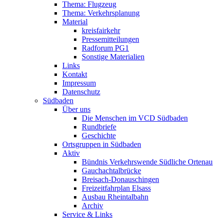
Thema: Flugzeug
Thema: Verkehrsplanung
Material
kreisfairkehr
Pressemitteilungen
Radforum PG1
Sonstige Materialien
Links
Kontakt
Impressum
Datenschutz
Südbaden
Über uns
Die Menschen im VCD Südbaden
Rundbriefe
Geschichte
Ortsgruppen in Südbaden
Aktiv
Bündnis Verkehrswende Südliche Ortenau
Gauchachtalbrücke
Breisach-Donauschingen
Freizeitfahrplan Elsass
Ausbau Rheintalbahn
Archiv
Service & Links