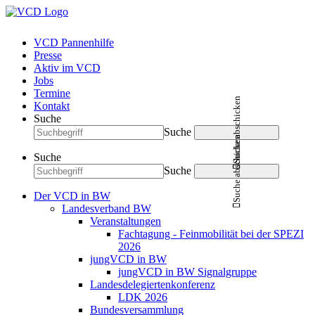
VCD Pannenhilfe
Presse
Aktiv im VCD
Jobs
Termine
Suche abschicken
Kontakt
Suche
Suche
Suche abschicken
Suche
Suche
Der VCD in BW
Landesverband BW
Veranstaltungen
Fachtagung - Feinmobilität bei der SPEZI
2026
jungVCD in BW
jungVCD in BW Signalgruppe
Landesdelegiertenkonferenz
LDK 2026
Bundesversammlung