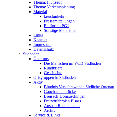
Thema: Flugzeug
Thema: Verkehrsplanung
Material
kreisfairkehr
Pressemitteilungen
Radforum PG1
Sonstige Materialien
Links
Kontakt
Impressum
Datenschutz
Südbaden
Über uns
Die Menschen im VCD Südbaden
Rundbriefe
Geschichte
Ortsgruppen in Südbaden
Aktiv
Bündnis Verkehrswende Südliche Ortenau
Gauchachtalbrücke
Breisach-Donauschingen
Freizeitfahrplan Elsass
Ausbau Rheintalbahn
Archiv
Service & Links