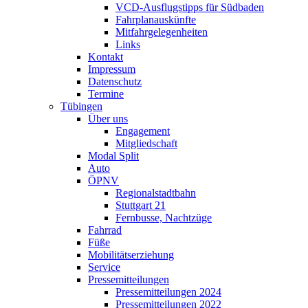
VCD-Ausflugstipps für Südbaden
Fahrplanauskünfte
Mitfahrgelegenheiten
Links
Kontakt
Impressum
Datenschutz
Termine
Tübingen
Über uns
Engagement
Mitgliedschaft
Modal Split
Auto
ÖPNV
Regionalstadtbahn
Stuttgart 21
Fernbusse, Nachtzüge
Fahrrad
Füße
Mobilitätserziehung
Service
Pressemitteilungen
Pressemitteilungen 2024
Pressemitteilungen 2022