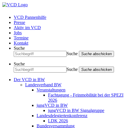
VCD Pannenhilfe
Presse
Aktiv im VCD
Jobs
Termine
Kontakt
Suche
Suche
Suche abschicken
Suche
Suche
Suche abschicken
Der VCD in BW
Landesverband BW
Veranstaltungen
Fachtagung - Feinmobilität bei der SPEZI
2026
jungVCD in BW
jungVCD in BW Signalgruppe
Landesdelegiertenkonferenz
LDK 2026
Bundesversammlung