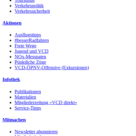
Tourismus
Verkehrspolitik
Verkehrssicherheit
Aktionen
Ausflugstipps
#besserRadfahren
Freie Wege
Jugend und VCD
NOx-Messpaten
Pünktliche Züge
VCD-ÖPNV-Offensive (Exkursionen)
Infothek
Publikationen
Materialien
Mitgliederzeitung »VCD direkt«
Service-Tipps
Mitmachen
Newsletter abonnieren