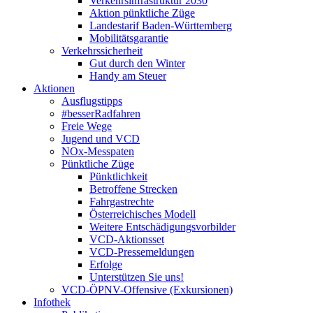
Verkehrsinfrastruktur 2030
Aktion pünktliche Züge
Landestarif Baden-Württemberg
Mobilitätsgarantie
Verkehrssicherheit
Gut durch den Winter
Handy am Steuer
Aktionen
Ausflugstipps
#besserRadfahren
Freie Wege
Jugend und VCD
NOx-Messpaten
Pünktliche Züge
Pünktlichkeit
Betroffene Strecken
Fahrgastrechte
Österreichisches Modell
Weitere Entschädigungsvorbilder
VCD-Aktionsset
VCD-Pressemeldungen
Erfolge
Unterstützen Sie uns!
VCD-ÖPNV-Offensive (Exkursionen)
Infothek