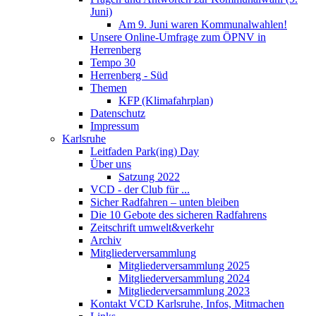
Juni)
Am 9. Juni waren Kommunalwahlen!
Unsere Online-Umfrage zum ÖPNV in
Herrenberg
Tempo 30
Herrenberg - Süd
Themen
KFP (Klimafahrplan)
Datenschutz
Impressum
Karlsruhe
Leitfaden Park(ing) Day
Über uns
Satzung 2022
VCD - der Club für ...
Sicher Radfahren – unten bleiben
Die 10 Gebote des sicheren Radfahrens
Zeitschrift umwelt&verkehr
Archiv
Mitgliederversammlung
Mitgliederversammlung 2025
Mitgliederversammlung 2024
Mitgliederversammlung 2023
Kontakt VCD Karlsruhe, Infos, Mitmachen