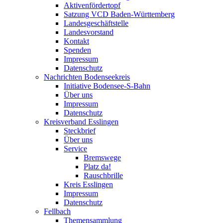
Aktivenfördertopf
Satzung VCD Baden-Württemberg
Landesgeschäftstelle
Landesvorstand
Kontakt
Spenden
Impressum
Datenschutz
Nachrichten Bodenseekreis
Initiative Bodensee-S-Bahn
Über uns
Impressum
Datenschutz
Kreisverband Esslingen
Steckbrief
Über uns
Service
Bremswege
Platz da!
Rauschbrille
Kreis Esslingen
Impressum
Datenschutz
Fellbach
Themensammlung