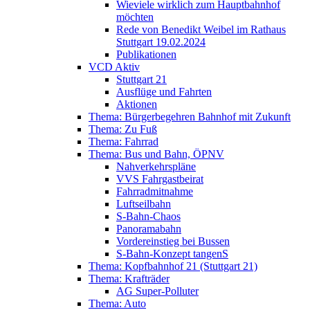
Wieviele wirklich zum Hauptbahnhof
möchten
Rede von Benedikt Weibel im Rathaus
Stuttgart 19.02.2024
Publikationen
VCD Aktiv
Stuttgart 21
Ausflüge und Fahrten
Aktionen
Thema: Bürgerbegehren Bahnhof mit Zukunft
Thema: Zu Fuß
Thema: Fahrrad
Thema: Bus und Bahn, ÖPNV
Nahverkehrspläne
VVS Fahrgastbeirat
Fahrradmitnahme
Luftseilbahn
S-Bahn-Chaos
Panoramabahn
Vordereinstieg bei Bussen
S-Bahn-Konzept tangenS
Thema: Kopfbahnhof 21 (Stuttgart 21)
Thema: Krafträder
AG Super-Polluter
Thema: Auto