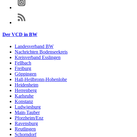
Der VCD in BW
Landesverband BW
Nachrichten Bodenseekreis
Kreisverband Esslingen
Fellbach
Freiburg
Göppingen
Hall-Heilbronn-Hohenlohe
Heidenheim
Herrenberg
Karlsruhe
Konstanz
Ludwigsburg
Main-Tauber
Pforzheim/Enz
Ravensburg
Reutlingen
Schorndorf