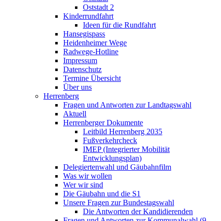
Oststadt 2
Kinderrundfahrt
Ideen für die Rundfahrt
Hansegispass
Heidenheimer Wege
Radwege-Hotline
Impressum
Datenschutz
Termine Übersicht
Über uns
Herrenberg
Fragen und Antworten zur Landtagswahl
Aktuell
Herrenberger Dokumente
Leitbild Herrenberg 2035
Fußverkehrcheck
IMEP (Integrierter Mobilität
Entwicklungsplan)
Delegiertenwahl und Gäubahnfilm
Was wir wollen
Wer wir sind
Die Gäubahn und die S1
Unsere Fragen zur Bundestagswahl
Die Antworten der Kandidierenden
Fragen und Antworten zur Kommunalwahl (9.