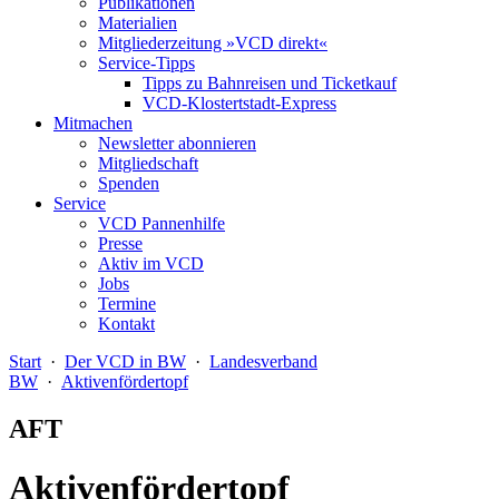
Publikationen
Materialien
Mitgliederzeitung »VCD direkt«
Service-Tipps
Tipps zu Bahnreisen und Ticketkauf
VCD-Klostertstadt-Express
Mitmachen
Newsletter abonnieren
Mitgliedschaft
Spenden
Service
VCD Pannenhilfe
Presse
Aktiv im VCD
Jobs
Termine
Kontakt
Start
·
Der VCD in BW
·
Landesverband
BW
·
Aktivenfördertopf
AFT
Aktivenfördertopf