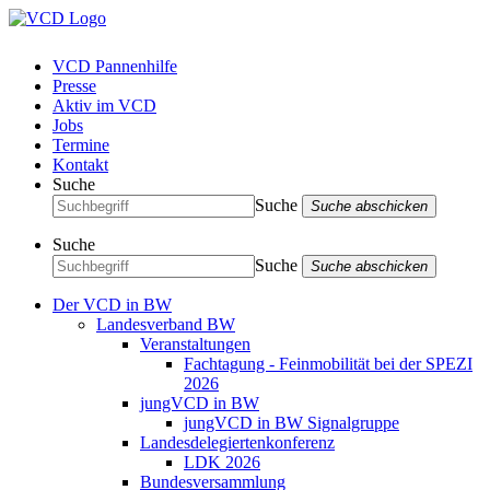
VCD Pannenhilfe
Presse
Aktiv im VCD
Jobs
Termine
Kontakt
Suche
Suche
Suche abschicken
Suche
Suche
Suche abschicken
Der VCD in BW
Landesverband BW
Veranstaltungen
Fachtagung - Feinmobilität bei der SPEZI
2026
jungVCD in BW
jungVCD in BW Signalgruppe
Landesdelegiertenkonferenz
LDK 2026
Bundesversammlung