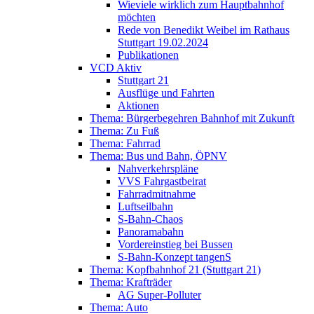
Wieviele wirklich zum Hauptbahnhof
möchten
Rede von Benedikt Weibel im Rathaus
Stuttgart 19.02.2024
Publikationen
VCD Aktiv
Stuttgart 21
Ausflüge und Fahrten
Aktionen
Thema: Bürgerbegehren Bahnhof mit Zukunft
Thema: Zu Fuß
Thema: Fahrrad
Thema: Bus und Bahn, ÖPNV
Nahverkehrspläne
VVS Fahrgastbeirat
Fahrradmitnahme
Luftseilbahn
S-Bahn-Chaos
Panoramabahn
Vordereinstieg bei Bussen
S-Bahn-Konzept tangenS
Thema: Kopfbahnhof 21 (Stuttgart 21)
Thema: Krafträder
AG Super-Polluter
Thema: Auto