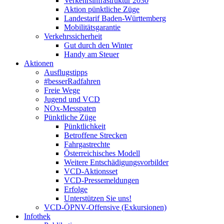
Verkehrsinfrastruktur 2030
Aktion pünktliche Züge
Landestarif Baden-Württemberg
Mobilitätsgarantie
Verkehrssicherheit
Gut durch den Winter
Handy am Steuer
Aktionen
Ausflugstipps
#besserRadfahren
Freie Wege
Jugend und VCD
NOx-Messpaten
Pünktliche Züge
Pünktlichkeit
Betroffene Strecken
Fahrgastrechte
Österreichisches Modell
Weitere Entschädigungsvorbilder
VCD-Aktionsset
VCD-Pressemeldungen
Erfolge
Unterstützen Sie uns!
VCD-ÖPNV-Offensive (Exkursionen)
Infothek