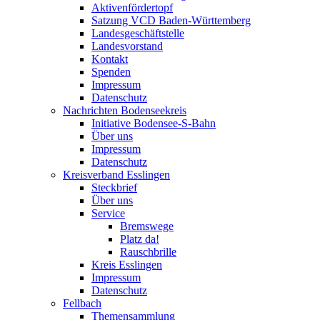
Aktivenfördertopf
Satzung VCD Baden-Württemberg
Landesgeschäftstelle
Landesvorstand
Kontakt
Spenden
Impressum
Datenschutz
Nachrichten Bodenseekreis
Initiative Bodensee-S-Bahn
Über uns
Impressum
Datenschutz
Kreisverband Esslingen
Steckbrief
Über uns
Service
Bremswege
Platz da!
Rauschbrille
Kreis Esslingen
Impressum
Datenschutz
Fellbach
Themensammlung