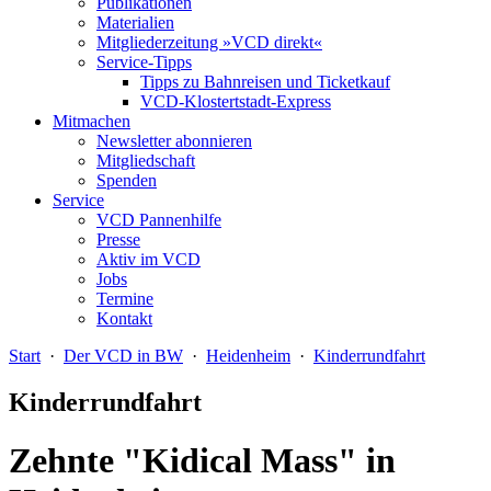
Publikationen
Materialien
Mitgliederzeitung »VCD direkt«
Service-Tipps
Tipps zu Bahnreisen und Ticketkauf
VCD-Klostertstadt-Express
Mitmachen
Newsletter abonnieren
Mitgliedschaft
Spenden
Service
VCD Pannenhilfe
Presse
Aktiv im VCD
Jobs
Termine
Kontakt
Start
·
Der VCD in BW
·
Heidenheim
·
Kinderrundfahrt
Kinderrundfahrt
Zehnte "Kidical Mass" in