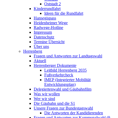
Oststadt 2
Kinderrundfahrt
Ideen für die Rundfahrt
Hansegispass
Heidenheimer Wege
Radwege-Hotline
Impressum
Datenschutz
Termine Übersicht
Über uns
Herrenberg
Fragen und Antworten zur Landtagswahl
Aktuell
Herrenberger Dokumente
Leitbild Herrenberg 2035
Fußverkehrcheck
IMEP (Integrierter Mobilität
Entwicklungsplan)
Delegiertenwahl und Gäubahnfilm
Was wir wollen
Wer wir sind
Die Gäubahn und die S1
Unsere Fragen zur Bundestagswahl
Die Antworten der Kandidierenden
Fragen und Antworten zur Kommunalwahl (9.