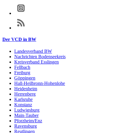
Der VCD in BW
Landesverband BW
Nachrichten Bodenseekreis
Kreisverband Esslingen
Fellbach
Freiburg
Göppingen
Hall-Heilbronn-Hohenlohe
Heidenheim
Herrenberg
Karlsruhe
Konstanz
Ludwigsburg
Main-Tauber
Pforzheim/Enz
Ravensburg
Reutlingen