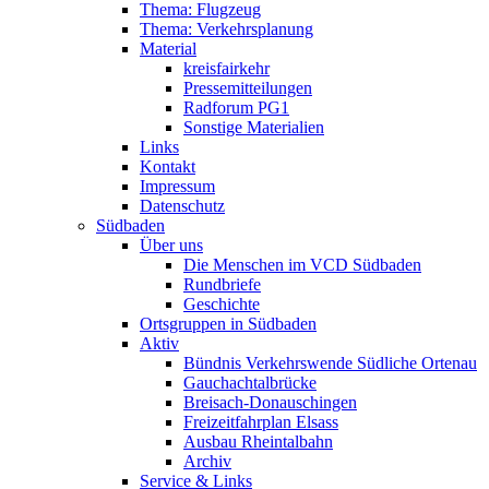
Thema: Flugzeug
Thema: Verkehrsplanung
Material
kreisfairkehr
Pressemitteilungen
Radforum PG1
Sonstige Materialien
Links
Kontakt
Impressum
Datenschutz
Südbaden
Über uns
Die Menschen im VCD Südbaden
Rundbriefe
Geschichte
Ortsgruppen in Südbaden
Aktiv
Bündnis Verkehrswende Südliche Ortenau
Gauchachtalbrücke
Breisach-Donauschingen
Freizeitfahrplan Elsass
Ausbau Rheintalbahn
Archiv
Service & Links