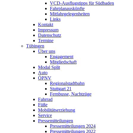
VCD-Ausflugstipps für Südbaden
Fahrplanauskünfte
Mitfahrgelegenheiten
Links
Kontakt
Impressum
Datenschutz
Termine
Tübingen
Über uns
Engagement
Mitgliedschaft
Modal Split
Auto
ÖPNV
Regionalstadtbahn
Stuttgart 21
Fernbusse, Nachtzüge
Fahrrad
Füße
Mobilitätserziehung
Service
Pressemitteilungen
Pressemitteilungen 2024
Pressemitteilungen 2022