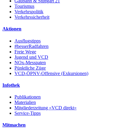
Gäubahn & Stuttgart 21
Tourismus
Verkehrspolitik
Verkehrssicherheit
Aktionen
Ausflugstipps
#besserRadfahren
Freie Wege
Jugend und VCD
NOx-Messpaten
Pünktliche Züge
VCD-ÖPNV-Offensive (Exkursionen)
Infothek
Publikationen
Materialien
Mitgliederzeitung »VCD direkt«
Service-Tipps
Mitmachen