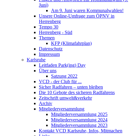
Juni)
Am 9. Juni waren Kommunalwahlen!
Unsere Online-Umfrage zum ÖPNV in
Herrenberg
Tempo 30
Herrenberg - Süd
Themen
KFP (Klimafahrplan)
Datenschutz
Impressum
Karlsruhe
Leitfaden Park(ing) Day
Über uns
Satzung 2022
VCD - der Club für ...
Sicher Radfahren – unten bleiben
Die 10 Gebote des sicheren Radfahrens
Zeitschrift umwelt&verkehr
Archiv
Mitgliederversammlung
Mitgliederversammlung 2025
Mitgliederversammlung 2024
Mitgliederversammlung 2023
Kontakt VCD Karlsruhe, Infos, Mitmachen