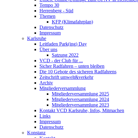
Tempo 30
Herrenberg - Süd
Themen
KFP (Klimafahrplan)
Datenschutz
Impressum
Karlsruhe
Leitfaden Park(ing) Day
Über uns
Satzung 2022
VCD - der Club für ...
Sicher Radfahren – unten bleiben
Die 10 Gebote des sicheren Radfahrens
Zeitschrift umwelt&verkehr
Archiv
Mitgliederversammlung
Mitgliederversammlung 2025
Mitgliederversammlung 2024
Mitgliederversammlung 2023
Kontakt VCD Karlsruhe, Infos, Mitmachen
Links
Impressum
Datenschutz
Konstanz