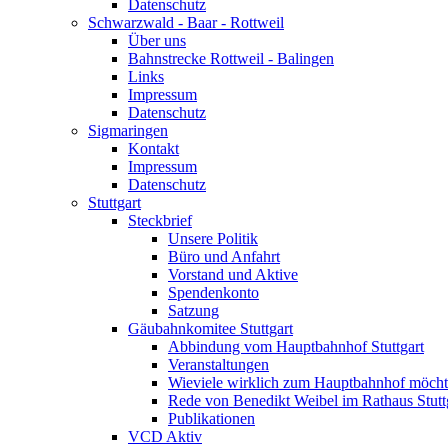
Datenschutz
Schwarzwald - Baar - Rottweil
Über uns
Bahnstrecke Rottweil - Balingen
Links
Impressum
Datenschutz
Sigmaringen
Kontakt
Impressum
Datenschutz
Stuttgart
Steckbrief
Unsere Politik
Büro und Anfahrt
Vorstand und Aktive
Spendenkonto
Satzung
Gäubahnkomitee Stuttgart
Abbindung vom Hauptbahnhof Stuttgart
Veranstaltungen
Wieviele wirklich zum Hauptbahnhof möch
Rede von Benedikt Weibel im Rathaus Stutt
Publikationen
VCD Aktiv