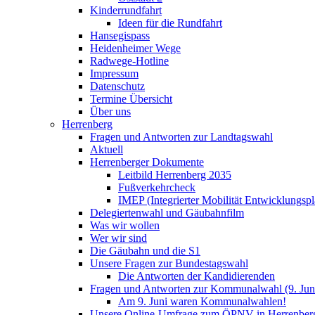
Kinderrundfahrt
Ideen für die Rundfahrt
Hansegispass
Heidenheimer Wege
Radwege-Hotline
Impressum
Datenschutz
Termine Übersicht
Über uns
Herrenberg
Fragen und Antworten zur Landtagswahl
Aktuell
Herrenberger Dokumente
Leitbild Herrenberg 2035
Fußverkehrcheck
IMEP (Integrierter Mobilität Entwicklungspl
Delegiertenwahl und Gäubahnfilm
Was wir wollen
Wer wir sind
Die Gäubahn und die S1
Unsere Fragen zur Bundestagswahl
Die Antworten der Kandidierenden
Fragen und Antworten zur Kommunalwahl (9. Jun
Am 9. Juni waren Kommunalwahlen!
Unsere Online-Umfrage zum ÖPNV in Herrenber