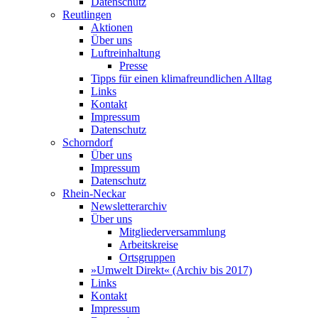
Datenschutz
Reutlingen
Aktionen
Über uns
Luftreinhaltung
Presse
Tipps für einen klimafreundlichen Alltag
Links
Kontakt
Impressum
Datenschutz
Schorndorf
Über uns
Impressum
Datenschutz
Rhein-Neckar
Newsletterarchiv
Über uns
Mitgliederversammlung
Arbeitskreise
Ortsgruppen
»Umwelt Direkt« (Archiv bis 2017)
Links
Kontakt
Impressum