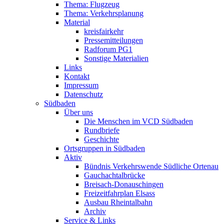
Thema: Flugzeug
Thema: Verkehrsplanung
Material
kreisfairkehr
Pressemitteilungen
Radforum PG1
Sonstige Materialien
Links
Kontakt
Impressum
Datenschutz
Südbaden
Über uns
Die Menschen im VCD Südbaden
Rundbriefe
Geschichte
Ortsgruppen in Südbaden
Aktiv
Bündnis Verkehrswende Südliche Ortenau
Gauchachtalbrücke
Breisach-Donauschingen
Freizeitfahrplan Elsass
Ausbau Rheintalbahn
Archiv
Service & Links