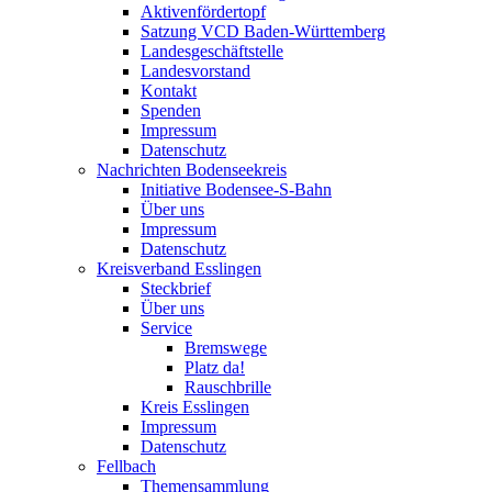
Aktivenfördertopf
Satzung VCD Baden-Württemberg
Landesgeschäftstelle
Landesvorstand
Kontakt
Spenden
Impressum
Datenschutz
Nachrichten Bodenseekreis
Initiative Bodensee-S-Bahn
Über uns
Impressum
Datenschutz
Kreisverband Esslingen
Steckbrief
Über uns
Service
Bremswege
Platz da!
Rauschbrille
Kreis Esslingen
Impressum
Datenschutz
Fellbach
Themensammlung