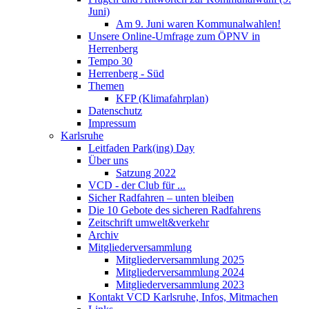
Juni)
Am 9. Juni waren Kommunalwahlen!
Unsere Online-Umfrage zum ÖPNV in
Herrenberg
Tempo 30
Herrenberg - Süd
Themen
KFP (Klimafahrplan)
Datenschutz
Impressum
Karlsruhe
Leitfaden Park(ing) Day
Über uns
Satzung 2022
VCD - der Club für ...
Sicher Radfahren – unten bleiben
Die 10 Gebote des sicheren Radfahrens
Zeitschrift umwelt&verkehr
Archiv
Mitgliederversammlung
Mitgliederversammlung 2025
Mitgliederversammlung 2024
Mitgliederversammlung 2023
Kontakt VCD Karlsruhe, Infos, Mitmachen