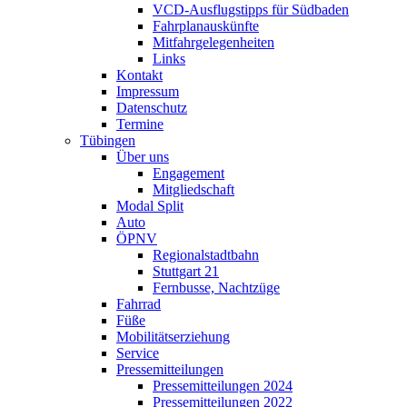
VCD-Ausflugstipps für Südbaden
Fahrplanauskünfte
Mitfahrgelegenheiten
Links
Kontakt
Impressum
Datenschutz
Termine
Tübingen
Über uns
Engagement
Mitgliedschaft
Modal Split
Auto
ÖPNV
Regionalstadtbahn
Stuttgart 21
Fernbusse, Nachtzüge
Fahrrad
Füße
Mobilitätserziehung
Service
Pressemitteilungen
Pressemitteilungen 2024
Pressemitteilungen 2022