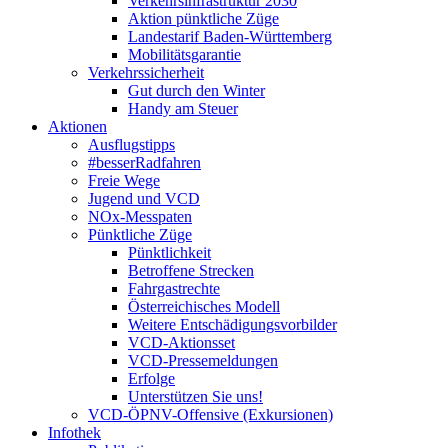
Verkehrsinfrastruktur 2030
Aktion pünktliche Züge
Landestarif Baden-Württemberg
Mobilitätsgarantie
Verkehrssicherheit
Gut durch den Winter
Handy am Steuer
Aktionen
Ausflugstipps
#besserRadfahren
Freie Wege
Jugend und VCD
NOx-Messpaten
Pünktliche Züge
Pünktlichkeit
Betroffene Strecken
Fahrgastrechte
Österreichisches Modell
Weitere Entschädigungsvorbilder
VCD-Aktionsset
VCD-Pressemeldungen
Erfolge
Unterstützen Sie uns!
VCD-ÖPNV-Offensive (Exkursionen)
Infothek