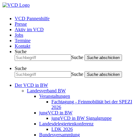
VCD Pannenhilfe
Presse
Aktiv im VCD
Jobs
Termine
Kontakt
Suche
Suche
Suche abschicken
Suche
Suche
Suche abschicken
Der VCD in BW
Landesverband BW
Veranstaltungen
Fachtagung - Feinmobilität bei der SPEZI
2026
jungVCD in BW
jungVCD in BW Signalgruppe
Landesdelegiertenkonferenz
LDK 2026
Bundesversammlung