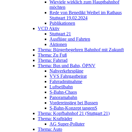
Wieviele wirklich zum Hauptbahnhof
möchten
Rede von Benedikt Weibel im Rathaus
Stuttgart 19.02.2024
Publikationen
VCD Aktiv
Stuttgart 21
Ausflüge und Fahrten
Aktionen
Thema: Bürgerbegehren Bahnhof mit Zukunft
Thema: Zu Fuß
Thema: Fahrrad
Thema: Bus und Bahn, ÖPNV
Nahverkehrspläne
VVS Fahrgastbeirat
Fahrradmitnahme
Luftseilbahn
S-Bahn-Chaos
Panoramabahn
Vordereinstieg bei Bussen
S-Bahn-Konzept tangenS
Thema: Kopfbahnhof 21 (Stuttgart 21)
Thema: Krafträder
AG Super-Polluter
Thema: Auto