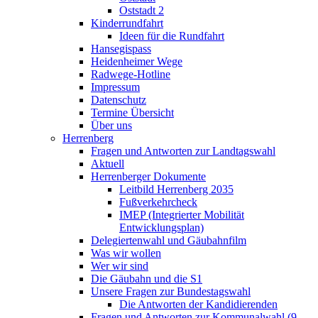
Oststadt 2
Kinderrundfahrt
Ideen für die Rundfahrt
Hansegispass
Heidenheimer Wege
Radwege-Hotline
Impressum
Datenschutz
Termine Übersicht
Über uns
Herrenberg
Fragen und Antworten zur Landtagswahl
Aktuell
Herrenberger Dokumente
Leitbild Herrenberg 2035
Fußverkehrcheck
IMEP (Integrierter Mobilität
Entwicklungsplan)
Delegiertenwahl und Gäubahnfilm
Was wir wollen
Wer wir sind
Die Gäubahn und die S1
Unsere Fragen zur Bundestagswahl
Die Antworten der Kandidierenden
Fragen und Antworten zur Kommunalwahl (9.