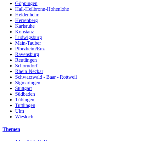
Göppingen
Hall-Heilbronn-Hohenlohe
Heidenheim
Herrenberg
Karlsruhe
Konstanz
Ludwigsburg
Main-Tauber
Pforzheim/Enz
Ravensburg
Reutlingen
Schorndorf
Rhein-Neckar
Schwarzwald - Baar - Rottweil
Sigmaringen
Stuttgart
Südbaden
Tübingen
Tuttlingen
Ulm
Wiesloch
Themen