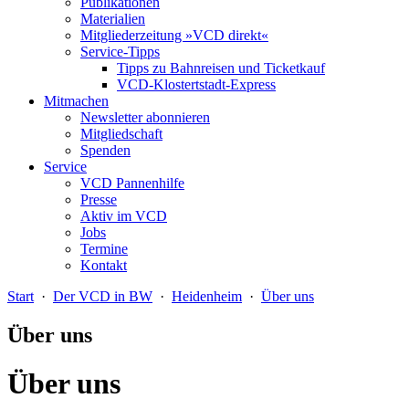
Publikationen
Materialien
Mitgliederzeitung »VCD direkt«
Service-Tipps
Tipps zu Bahnreisen und Ticketkauf
VCD-Klostertstadt-Express
Mitmachen
Newsletter abonnieren
Mitgliedschaft
Spenden
Service
VCD Pannenhilfe
Presse
Aktiv im VCD
Jobs
Termine
Kontakt
Start
·
Der VCD in BW
·
Heidenheim
·
Über uns
Über uns
Über uns