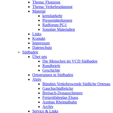
Thema: Flugzeug
Thema: Verkehrsplanung
Material
kreisfairkehr
Pressemitteilungen
Radforum PG1
Sonstige Materialien
Links
Kontakt
Impressum
Datenschutz
Südbaden
Über uns
Die Menschen im VCD Südbaden
Rundbriefe
Geschichte
Ortsgruppen in Südbaden
Aktiv
Bündnis Verkehrswende Südliche Ortenau
Gauchachtalbrücke
Breisach-Donauschingen
Freizeitfahrplan Elsass
Ausbau Rheintalbahn
Archiv
Service & Links