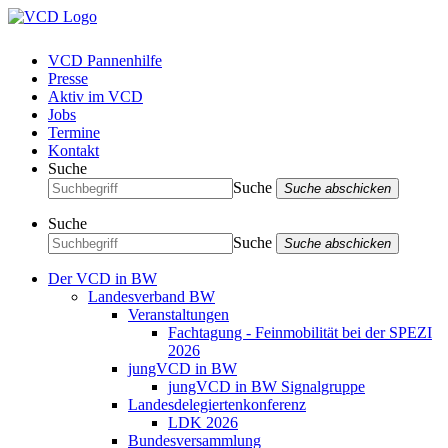
VCD Pannenhilfe
Presse
Aktiv im VCD
Jobs
Termine
Kontakt
Suche
Suche
Suche abschicken
Suche
Suche
Suche abschicken
Der VCD in BW
Landesverband BW
Veranstaltungen
Fachtagung - Feinmobilität bei der SPEZI
2026
jungVCD in BW
jungVCD in BW Signalgruppe
Landesdelegiertenkonferenz
LDK 2026
Bundesversammlung