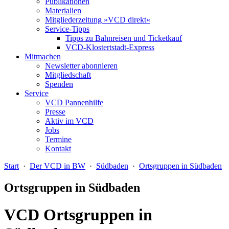
Publikationen
Materialien
Mitgliederzeitung »VCD direkt«
Service-Tipps
Tipps zu Bahnreisen und Ticketkauf
VCD-Klostertstadt-Express
Mitmachen
Newsletter abonnieren
Mitgliedschaft
Spenden
Service
VCD Pannenhilfe
Presse
Aktiv im VCD
Jobs
Termine
Kontakt
Start
·
Der VCD in BW
·
Südbaden
·
Ortsgruppen in Südbaden
Ortsgruppen in Südbaden
VCD Ortsgruppen in