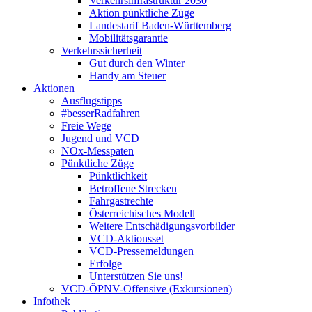
Verkehrsinfrastruktur 2030
Aktion pünktliche Züge
Landestarif Baden-Württemberg
Mobilitätsgarantie
Verkehrssicherheit
Gut durch den Winter
Handy am Steuer
Aktionen
Ausflugstipps
#besserRadfahren
Freie Wege
Jugend und VCD
NOx-Messpaten
Pünktliche Züge
Pünktlichkeit
Betroffene Strecken
Fahrgastrechte
Österreichisches Modell
Weitere Entschädigungsvorbilder
VCD-Aktionsset
VCD-Pressemeldungen
Erfolge
Unterstützen Sie uns!
VCD-ÖPNV-Offensive (Exkursionen)
Infothek