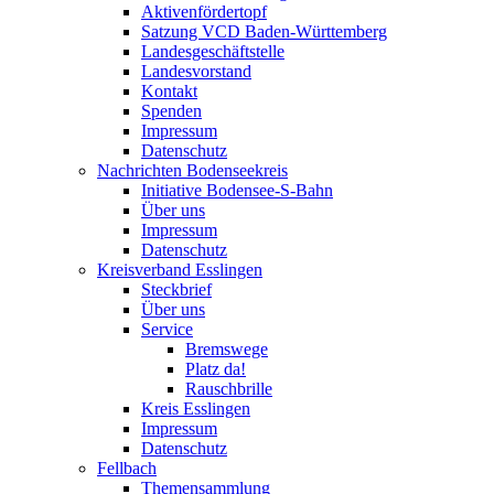
Aktivenfördertopf
Satzung VCD Baden-Württemberg
Landesgeschäftstelle
Landesvorstand
Kontakt
Spenden
Impressum
Datenschutz
Nachrichten Bodenseekreis
Initiative Bodensee-S-Bahn
Über uns
Impressum
Datenschutz
Kreisverband Esslingen
Steckbrief
Über uns
Service
Bremswege
Platz da!
Rauschbrille
Kreis Esslingen
Impressum
Datenschutz
Fellbach
Themensammlung