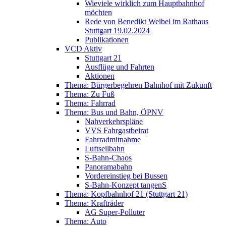
Wieviele wirklich zum Hauptbahnhof
möchten
Rede von Benedikt Weibel im Rathaus
Stuttgart 19.02.2024
Publikationen
VCD Aktiv
Stuttgart 21
Ausflüge und Fahrten
Aktionen
Thema: Bürgerbegehren Bahnhof mit Zukunft
Thema: Zu Fuß
Thema: Fahrrad
Thema: Bus und Bahn, ÖPNV
Nahverkehrspläne
VVS Fahrgastbeirat
Fahrradmitnahme
Luftseilbahn
S-Bahn-Chaos
Panoramabahn
Vordereinstieg bei Bussen
S-Bahn-Konzept tangenS
Thema: Kopfbahnhof 21 (Stuttgart 21)
Thema: Krafträder
AG Super-Polluter
Thema: Auto