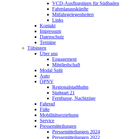
VCD-Ausflugstipps für Südbaden
Fahrplanauskünfte
Mitfahrgelegenheiten
Links
Kontakt
Impressum
Datenschutz
Termine
Tübingen
Über uns
Engagement
Mitgliedschaft
Modal Split
Auto
ÖPNV
Regionalstadtbahn
Stuttgart 21
Fernbusse, Nachtzüge
Fahrrad
Füße
Mobilitätserziehung
Service
Pressemitteilungen
Pressemitteilungen 2024
Pressemitteilungen 2022