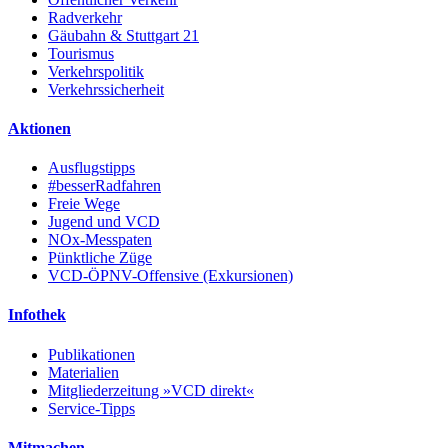
Radverkehr
Gäubahn & Stuttgart 21
Tourismus
Verkehrspolitik
Verkehrssicherheit
Aktionen
Ausflugstipps
#besserRadfahren
Freie Wege
Jugend und VCD
NOx-Messpaten
Pünktliche Züge
VCD-ÖPNV-Offensive (Exkursionen)
Infothek
Publikationen
Materialien
Mitgliederzeitung »VCD direkt«
Service-Tipps
Mitmachen