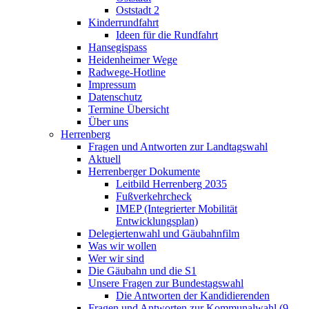
Oststadt 2
Kinderrundfahrt
Ideen für die Rundfahrt
Hansegispass
Heidenheimer Wege
Radwege-Hotline
Impressum
Datenschutz
Termine Übersicht
Über uns
Herrenberg
Fragen und Antworten zur Landtagswahl
Aktuell
Herrenberger Dokumente
Leitbild Herrenberg 2035
Fußverkehrcheck
IMEP (Integrierter Mobilität
Entwicklungsplan)
Delegiertenwahl und Gäubahnfilm
Was wir wollen
Wer wir sind
Die Gäubahn und die S1
Unsere Fragen zur Bundestagswahl
Die Antworten der Kandidierenden
Fragen und Antworten zur Kommunalwahl (9.