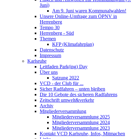
Juni)
Am 9. Juni waren Kommunalwahlen!
Unsere Online-Umfrage zum ÖPNV in
Herrenberg
Tempo 30
Herrenberg - Süd
Themen
KFP (Klimafahrplan)
Datenschutz
Impressum
Karlsruhe
Leitfaden Park(ing) Day
Über uns
Satzung 2022
VCD - der Club für ...
Sicher Radfahren – unten bleiben
Die 10 Gebote des sicheren Radfahrens
Zeitschrift umwelt&verkehr
Archiv
Mitgliederversammlung
Mitgliederversammlung 2025
Mitgliederversammlung 2024
Mitgliederversammlung 2023
Kontakt VCD Karlsruhe, Infos, Mitmachen