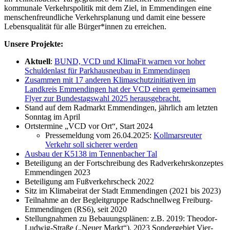
kommunale Verkehrspolitik mit dem Ziel, in Emmendingen eine
menschenfreundliche Verkehrsplanung und damit eine bessere
Lebensqualität für alle Bürger*innen zu erreichen.
Unsere Projekte:
Aktuell
:
BUND, VCD und KlimaFit warnen vor hoher
Schuldenlast für Parkhausneubau in Emmendingen
Zusammen mit 17 anderen Klimaschutzinitiativen im
Landkreis Emmendingen hat der VCD einen gemeinsamen
Flyer zur Bundestagswahl 2025 herausgebracht.
Stand auf dem Radmarkt Emmendingen, jährlich am letzten
Sonntag im April
Ortstermine „VCD vor Ort“, Start 2024
Pressemeldung vom 26.04.2025:
Kollmarsreuter
Verkehr soll sicherer werden
Ausbau der K5138 im Tennenbacher Tal
Beteiligung an der Fortschreibung des Radverkehrskonzeptes
Emmendingen 2023
Beteiligung am Fußverkehrscheck 2022
Sitz im Klimabeirat der Stadt Emmendingen (2021 bis 2023)
Teilnahme an der Begleitgruppe Radschnellweg Freiburg-
Emmendingen (RS6), seit 2020
Stellungnahmen zu Bebauungsplänen: z.B. 2019: Theodor-
Ludwig-Straße („Neuer Markt“), 2023 Sondergebiet Vier-