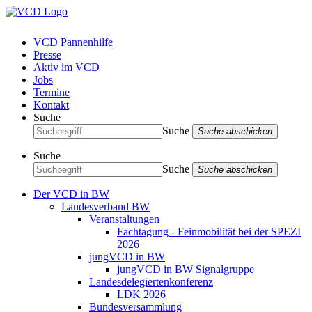
VCD Pannenhilfe
Presse
Aktiv im VCD
Jobs
Termine
Kontakt
Suche
Suche
Suche abschicken
Suche
Suche
Suche abschicken
Der VCD in BW
Landesverband BW
Veranstaltungen
Fachtagung - Feinmobilität bei der SPEZI
2026
jungVCD in BW
jungVCD in BW Signalgruppe
Landesdelegiertenkonferenz
LDK 2026
Bundesversammlung