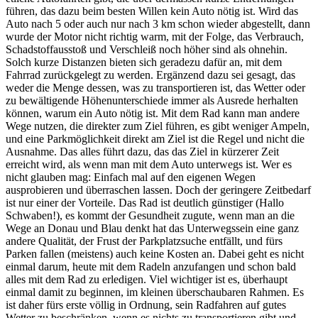
führen, das dazu beim besten Willen kein Auto nötig ist. Wird das
Auto nach 5 oder auch nur nach 3 km schon wieder abgestellt, dann
wurde der Motor nicht richtig warm, mit der Folge, das Verbrauch,
Schadstoffausstoß und Verschleiß noch höher sind als ohnehin.
Solch kurze Distanzen bieten sich geradezu dafür an, mit dem
Fahrrad zurückgelegt zu werden. Ergänzend dazu sei gesagt, das
weder die Menge dessen, was zu transportieren ist, das Wetter oder
zu bewältigende Höhenunterschiede immer als Ausrede herhalten
können, warum ein Auto nötig ist. Mit dem Rad kann man andere
Wege nutzen, die direkter zum Ziel führen, es gibt weniger Ampeln,
und eine Parkmöglichkeit direkt am Ziel ist die Regel und nicht die
Ausnahme. Das alles führt dazu, das das Ziel in kürzerer Zeit
erreicht wird, als wenn man mit dem Auto unterwegs ist. Wer es
nicht glauben mag: Einfach mal auf den eigenen Wegen
ausprobieren und überraschen lassen. Doch der geringere Zeitbedarf
ist nur einer der Vorteile. Das Rad ist deutlich günstiger (Hallo
Schwaben!), es kommt der Gesundheit zugute, wenn man an die
Wege an Donau und Blau denkt hat das Unterwegssein eine ganz
andere Qualität, der Frust der Parkplatzsuche entfällt, und fürs
Parken fallen (meistens) auch keine Kosten an. Dabei geht es nicht
einmal darum, heute mit dem Radeln anzufangen und schon bald
alles mit dem Rad zu erledigen. Viel wichtiger ist es, überhaupt
einmal damit zu beginnen, im kleinen überschaubaren Rahmen. Es
ist daher fürs erste völlig in Ordnung, sein Radfahren auf gutes
Wetter zu beschränken, wenn es nichts zu transportieren gibt und