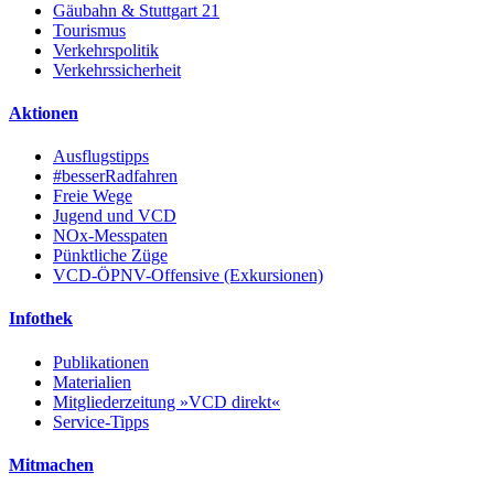
Gäubahn & Stuttgart 21
Tourismus
Verkehrspolitik
Verkehrssicherheit
Aktionen
Ausflugstipps
#besserRadfahren
Freie Wege
Jugend und VCD
NOx-Messpaten
Pünktliche Züge
VCD-ÖPNV-Offensive (Exkursionen)
Infothek
Publikationen
Materialien
Mitgliederzeitung »VCD direkt«
Service-Tipps
Mitmachen