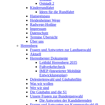
Oststadt 2
Kinderrundfahrt
Ideen für die Rundfahrt
Hansegispass
Heidenheimer Wege
Radwege-Hotline
Impressum
Datenschutz
Termine Übersicht
Über uns
Herrenberg
Fragen und Antworten zur Landtagswahl
Aktuell
Herrenberger Dokumente
Leitbild Herrenberg 2035
Fußverkehrcheck
IMEP (Integrierter Mobilität
Entwicklungsplan)
Delegiertenwahl und Gäubahnfilm
Was wir wollen
Wer wir sind
Die Gäubahn und die S1
Unsere Fragen zur Bundestagswahl
Die Antworten der Kandidierenden
Fragen und Antworten zur Kommunalwahl (9.