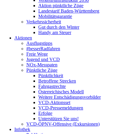
Verkehrsinfrastruktur 2030
Aktion pünktliche Züge
Landestarif Baden-Württemberg
Mobilitätsgarantie
Verkehrssicherheit
Gut durch den Winter
Handy am Steuer
Aktionen
Ausflugstipps
#besserRadfahren
Freie Wege
Jugend und VCD
NOx-Messpaten
Pünktliche Züge
Pünktlichkeit
Betroffene Strecken
Fahrgastrechte
Österreichisches Modell
Weitere Entschädigungsvorbilder
VCD-Aktionsset
VCD-Pressemeldungen
Erfolge
Unterstützen Sie uns!
VCD-ÖPNV-Offensive (Exkursionen)
Infothek