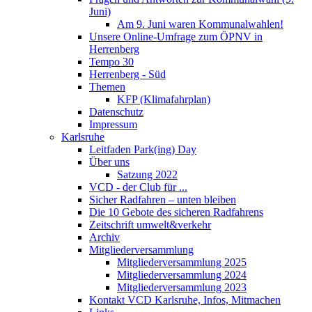
Juni)
Am 9. Juni waren Kommunalwahlen!
Unsere Online-Umfrage zum ÖPNV in
Herrenberg
Tempo 30
Herrenberg - Süd
Themen
KFP (Klimafahrplan)
Datenschutz
Impressum
Karlsruhe
Leitfaden Park(ing) Day
Über uns
Satzung 2022
VCD - der Club für ...
Sicher Radfahren – unten bleiben
Die 10 Gebote des sicheren Radfahrens
Zeitschrift umwelt&verkehr
Archiv
Mitgliederversammlung
Mitgliederversammlung 2025
Mitgliederversammlung 2024
Mitgliederversammlung 2023
Kontakt VCD Karlsruhe, Infos, Mitmachen