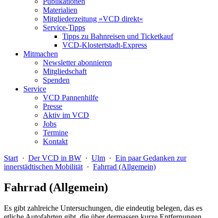
Publikationen
Materialien
Mitgliederzeitung »VCD direkt«
Service-Tipps
Tipps zu Bahnreisen und Ticketkauf
VCD-Klostertstadt-Express
Mitmachen
Newsletter abonnieren
Mitgliedschaft
Spenden
Service
VCD Pannenhilfe
Presse
Aktiv im VCD
Jobs
Termine
Kontakt
Start
·
Der VCD in BW
·
Ulm
·
Ein paar Gedanken zur
innerstädtischen Mobilität
·
Fahrrad (Allgemein)
Fahrrad (Allgemein)
Es gibt zahlreiche Untersuchungen, die eindeutig belegen, das es
etliche Autofahrten gibt, die über dermassen kurze Entfernungen