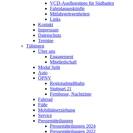
VCD-Ausflugstipps für Südbaden
Fahrplanauskünfte
Mitfahrgelegenheiten
Links
Kontakt
Impressum
Datenschutz
Termine
Tübingen
Über uns
Engagement
Mitgliedschaft
Modal Split
Auto
ÖPNV
Regionalstadtbahn
Stuttgart 21
Fernbusse, Nachtzüge
Fahrrad
Füße
Mobilitätserziehung
Service
Pressemitteilungen
Pressemitteilungen 2024
Pressemitteilungen 2022