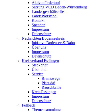
Aktivenfördertopf
Satzung VCD Baden-Württemberg
Landesgeschäftstelle
Landesvorstand
Kontakt
Spenden
Impressum
Datenschutz
Nachrichten Bodenseekreis
Initiative Bodensee-S-Bahn
Über uns
Impressum
Datenschutz
Kreisverband Esslingen
Steckbrief
Über uns
Service
Bremswege
Platz da!
Rauschbrille
Kreis Esslingen
Impressum
Datenschutz
Fellbach
Themensammlung