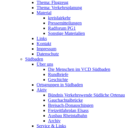
Thema: Flugzeug
Thema: Verkehrsplanung
Material
kreisfairkehr
Pressemitteilungen
Radforum PG1
Sonstige Materialien
Links
Kontakt
Impressum
Datenschutz
Südbaden
Über uns
Die Menschen im VCD Südbaden
Rundbriefe
Geschichte
Ortsgruppen in Südbaden
Aktiv
Bündnis Verkehrswende Südliche Ortenau
Gauchachtalbrücke
Breisach-Donauschingen
Freizeitfahrplan Elsass
Ausbau Rheintalbahn
Archiv
Service & Links