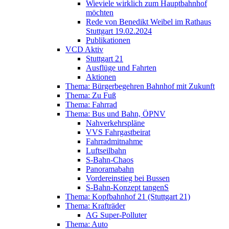
Wieviele wirklich zum Hauptbahnhof
möchten
Rede von Benedikt Weibel im Rathaus
Stuttgart 19.02.2024
Publikationen
VCD Aktiv
Stuttgart 21
Ausflüge und Fahrten
Aktionen
Thema: Bürgerbegehren Bahnhof mit Zukunft
Thema: Zu Fuß
Thema: Fahrrad
Thema: Bus und Bahn, ÖPNV
Nahverkehrspläne
VVS Fahrgastbeirat
Fahrradmitnahme
Luftseilbahn
S-Bahn-Chaos
Panoramabahn
Vordereinstieg bei Bussen
S-Bahn-Konzept tangenS
Thema: Kopfbahnhof 21 (Stuttgart 21)
Thema: Krafträder
AG Super-Polluter
Thema: Auto