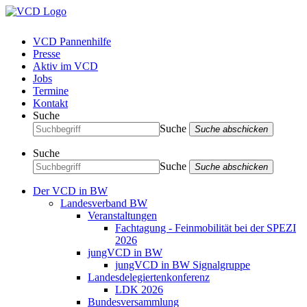
VCD Pannenhilfe
Presse
Aktiv im VCD
Jobs
Termine
Kontakt
Suche
Suche
Suche abschicken
Suche
Suche
Suche abschicken
Der VCD in BW
Landesverband BW
Veranstaltungen
Fachtagung - Feinmobilität bei der SPEZI
2026
jungVCD in BW
jungVCD in BW Signalgruppe
Landesdelegiertenkonferenz
LDK 2026
Bundesversammlung