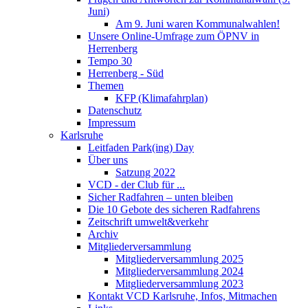
Juni)
Am 9. Juni waren Kommunalwahlen!
Unsere Online-Umfrage zum ÖPNV in
Herrenberg
Tempo 30
Herrenberg - Süd
Themen
KFP (Klimafahrplan)
Datenschutz
Impressum
Karlsruhe
Leitfaden Park(ing) Day
Über uns
Satzung 2022
VCD - der Club für ...
Sicher Radfahren – unten bleiben
Die 10 Gebote des sicheren Radfahrens
Zeitschrift umwelt&verkehr
Archiv
Mitgliederversammlung
Mitgliederversammlung 2025
Mitgliederversammlung 2024
Mitgliederversammlung 2023
Kontakt VCD Karlsruhe, Infos, Mitmachen