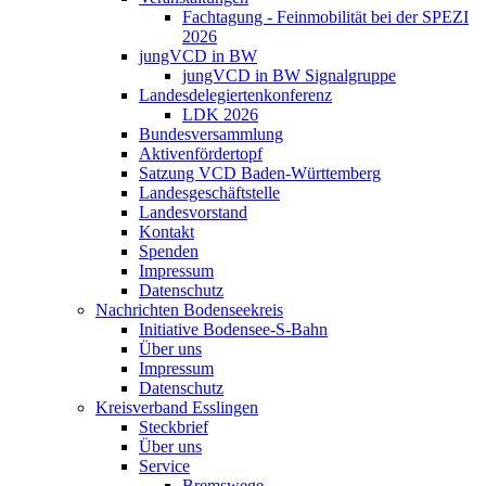
Fachtagung - Feinmobilität bei der SPEZI
2026
jungVCD in BW
jungVCD in BW Signalgruppe
Landesdelegiertenkonferenz
LDK 2026
Bundesversammlung
Aktivenfördertopf
Satzung VCD Baden-Württemberg
Landesgeschäftstelle
Landesvorstand
Kontakt
Spenden
Impressum
Datenschutz
Nachrichten Bodenseekreis
Initiative Bodensee-S-Bahn
Über uns
Impressum
Datenschutz
Kreisverband Esslingen
Steckbrief
Über uns
Service
Bremswege