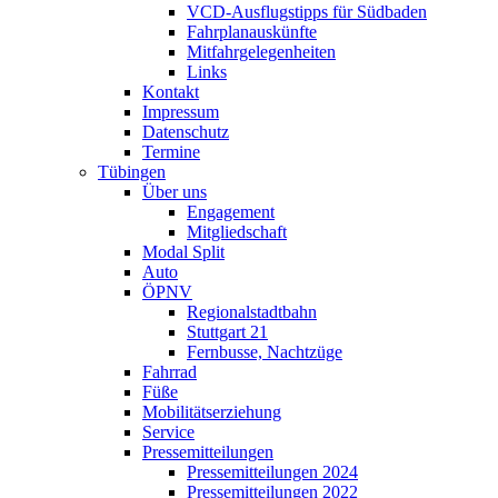
VCD-Ausflugstipps für Südbaden
Fahrplanauskünfte
Mitfahrgelegenheiten
Links
Kontakt
Impressum
Datenschutz
Termine
Tübingen
Über uns
Engagement
Mitgliedschaft
Modal Split
Auto
ÖPNV
Regionalstadtbahn
Stuttgart 21
Fernbusse, Nachtzüge
Fahrrad
Füße
Mobilitätserziehung
Service
Pressemitteilungen
Pressemitteilungen 2024
Pressemitteilungen 2022