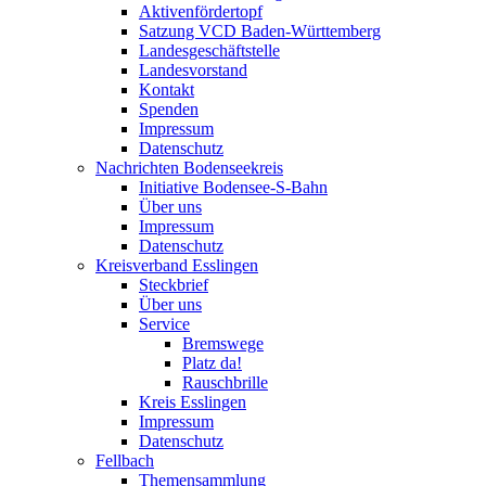
Aktivenfördertopf
Satzung VCD Baden-Württemberg
Landesgeschäftstelle
Landesvorstand
Kontakt
Spenden
Impressum
Datenschutz
Nachrichten Bodenseekreis
Initiative Bodensee-S-Bahn
Über uns
Impressum
Datenschutz
Kreisverband Esslingen
Steckbrief
Über uns
Service
Bremswege
Platz da!
Rauschbrille
Kreis Esslingen
Impressum
Datenschutz
Fellbach
Themensammlung