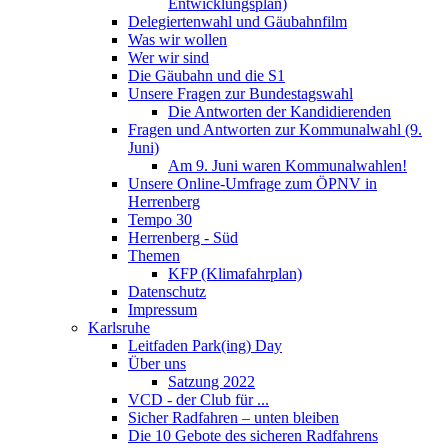
Entwicklungsplan)
Delegiertenwahl und Gäubahnfilm
Was wir wollen
Wer wir sind
Die Gäubahn und die S1
Unsere Fragen zur Bundestagswahl
Die Antworten der Kandidierenden
Fragen und Antworten zur Kommunalwahl (9.
Juni)
Am 9. Juni waren Kommunalwahlen!
Unsere Online-Umfrage zum ÖPNV in
Herrenberg
Tempo 30
Herrenberg - Süd
Themen
KFP (Klimafahrplan)
Datenschutz
Impressum
Karlsruhe
Leitfaden Park(ing) Day
Über uns
Satzung 2022
VCD - der Club für ...
Sicher Radfahren – unten bleiben
Die 10 Gebote des sicheren Radfahrens