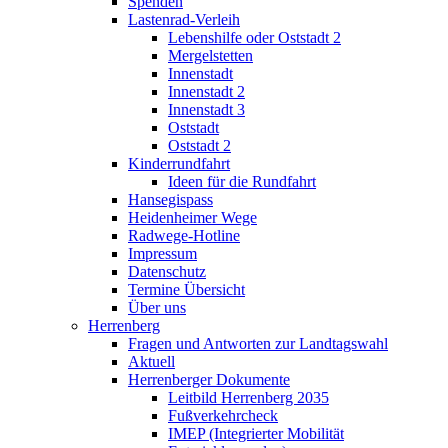
Spenden
Lastenrad-Verleih
Lebenshilfe oder Oststadt 2
Mergelstetten
Innenstadt
Innenstadt 2
Innenstadt 3
Oststadt
Oststadt 2
Kinderrundfahrt
Ideen für die Rundfahrt
Hansegispass
Heidenheimer Wege
Radwege-Hotline
Impressum
Datenschutz
Termine Übersicht
Über uns
Herrenberg
Fragen und Antworten zur Landtagswahl
Aktuell
Herrenberger Dokumente
Leitbild Herrenberg 2035
Fußverkehrcheck
IMEP (Integrierter Mobilität