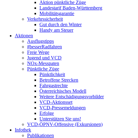
Aktion pünktliche Züge
Landestarif Baden-Württemberg
Mobilitätsgarantie
Verkehrssicherheit
Gut durch den Winter
Handy am Steuer
Aktionen
Ausflugstipps
#besserRadfahren
Freie Wege
Jugend und VCD
NOx-Messpaten
Pünktliche Züge
Pünktlichkeit
Betroffene Strecken
Fahrgastrechte
Österreichisches Modell
Weitere Entschädigungsvorbilder
VCD-Aktionsset
VCD-Pressemeldungen
Erfolge
Unterstützen Sie uns!
VCD-ÖPNV-Offensive (Exkursionen)
Infothek
Publikationen