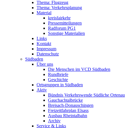
Thema: Flugzeug
Thema: Verkehrsplanung
Material
kreisfairkehr
Pressemitteilungen
Radforum PG1
Sonstige Materialien
Links
Kontakt
Impressum
Datenschutz
Südbaden
Über uns
Die Menschen im VCD Südbaden
Rundbriefe
Geschichte
Ortsgruppen in Südbaden
Aktiv
Bündnis Verkehrswende Südliche Ortenau
Gauchachtalbrücke
Breisach-Donauschingen
Freizeitfahrplan Elsass
Ausbau Rheintalbahn
Archiv
Service & Links