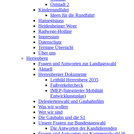
Oststadt 2
Kinderrundfahrt
Ideen für die Rundfahrt
Hansegispass
Heidenheimer Wege
Radwege-Hotline
Impressum
Datenschutz
Termine Übersicht
Über uns
Herrenberg
Fragen und Antworten zur Landtagswahl
Aktuell
Herrenberger Dokumente
Leitbild Herrenberg 2035
Fußverkehrcheck
IMEP (Integrierter Mobilität
Entwicklungsplan)
Delegiertenwahl und Gäubahnfilm
Was wir wollen
Wer wir sind
Die Gäubahn und die S1
Unsere Fragen zur Bundestagswahl
Die Antworten der Kandidierenden
Fragen und Antworten zur Kommunalwahl (9.