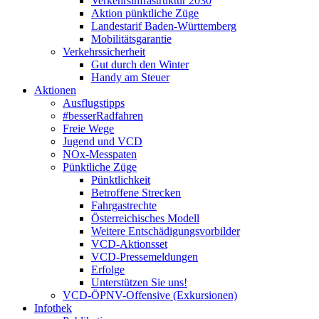
Verkehrsinfrastruktur 2030
Aktion pünktliche Züge
Landestarif Baden-Württemberg
Mobilitätsgarantie
Verkehrssicherheit
Gut durch den Winter
Handy am Steuer
Aktionen
Ausflugstipps
#besserRadfahren
Freie Wege
Jugend und VCD
NOx-Messpaten
Pünktliche Züge
Pünktlichkeit
Betroffene Strecken
Fahrgastrechte
Österreichisches Modell
Weitere Entschädigungsvorbilder
VCD-Aktionsset
VCD-Pressemeldungen
Erfolge
Unterstützen Sie uns!
VCD-ÖPNV-Offensive (Exkursionen)
Infothek