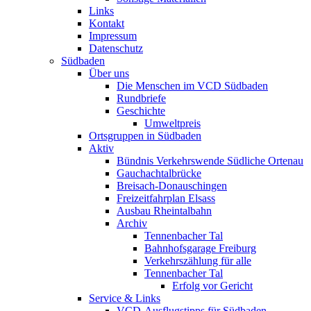
Links
Kontakt
Impressum
Datenschutz
Südbaden
Über uns
Die Menschen im VCD Südbaden
Rundbriefe
Geschichte
Umweltpreis
Ortsgruppen in Südbaden
Aktiv
Bündnis Verkehrswende Südliche Ortenau
Gauchachtalbrücke
Breisach-Donauschingen
Freizeitfahrplan Elsass
Ausbau Rheintalbahn
Archiv
Tennenbacher Tal
Bahnhofsgarage Freiburg
Verkehrszählung für alle
Tennenbacher Tal
Erfolg vor Gericht
Service & Links
VCD-Ausflugstipps für Südbaden