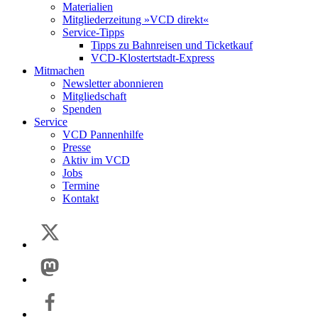
Materialien
Mitgliederzeitung »VCD direkt«
Service-Tipps
Tipps zu Bahnreisen und Ticketkauf
VCD-Klostertstadt-Express
Mitmachen
Newsletter abonnieren
Mitgliedschaft
Spenden
Service
VCD Pannenhilfe
Presse
Aktiv im VCD
Jobs
Termine
Kontakt