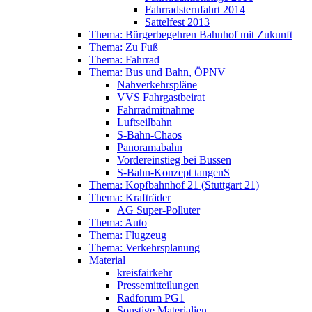
Fahrradsternfahrt 2014
Sattelfest 2013
Thema: Bürgerbegehren Bahnhof mit Zukunft
Thema: Zu Fuß
Thema: Fahrrad
Thema: Bus und Bahn, ÖPNV
Nahverkehrspläne
VVS Fahrgastbeirat
Fahrradmitnahme
Luftseilbahn
S-Bahn-Chaos
Panoramabahn
Vordereinstieg bei Bussen
S-Bahn-Konzept tangenS
Thema: Kopfbahnhof 21 (Stuttgart 21)
Thema: Krafträder
AG Super-Polluter
Thema: Auto
Thema: Flugzeug
Thema: Verkehrsplanung
Material
kreisfairkehr
Pressemitteilungen
Radforum PG1
Sonstige Materialien