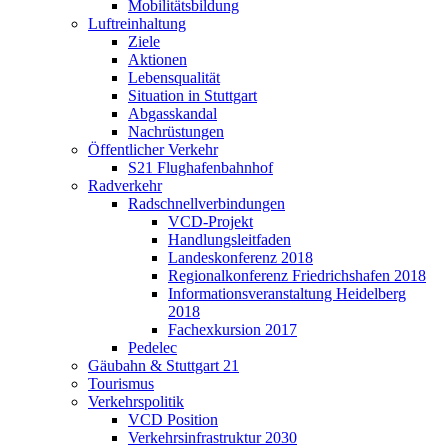
Mobilitätsbildung
Luftreinhaltung
Ziele
Aktionen
Lebensqualität
Situation in Stuttgart
Abgasskandal
Nachrüstungen
Öffentlicher Verkehr
S21 Flughafenbahnhof
Radverkehr
Radschnellverbindungen
VCD-Projekt
Handlungsleitfaden
Landeskonferenz 2018
Regionalkonferenz Friedrichshafen 2018
Informationsveranstaltung Heidelberg
2018
Fachexkursion 2017
Pedelec
Gäubahn & Stuttgart 21
Tourismus
Verkehrspolitik
VCD Position
Verkehrsinfrastruktur 2030