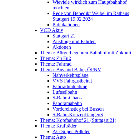
Wieviele wirklich zum Hauptbahnhof
möchten
Rede von Benedikt Weibel im Rathaus
Stuttgart 19.02.2024
Publikationen
VCD Aktiv
Stuttgart 21
Ausflüge und Fahrten
Aktionen
Thema: Bürgerbegehren Bahnhof mit Zukunft
Thema: Zu Fuß
Thema: Fahrrad
Thema: Bus und Bahn, ÖPNV
Nahverkehrspläne
VVS Fahrgastbeirat
Fahrradmitnahme
Luftseilbahn
S-Bahn-Chaos
Panoramabahn
Vordereinstieg bei Bussen
S-Bahn-Konzept tangenS
Thema: Kopfbahnhof 21 (Stuttgart 21)
Thema: Krafträder
AG Super-Polluter
Thema: Auto