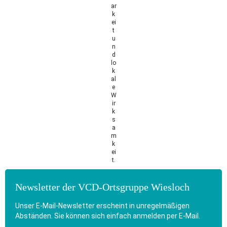
ar
k
ei
t
u
n
d
lo
k
al
e
W
ir
k
s
a
m
k
ei
t.
Newsletter der VCD-Ortsgruppe Wiesloch
Unser E-Mail-Newsletter erscheint in unregelmäßigen
Abständen. Sie können sich einfach anmelden per E-Mail.