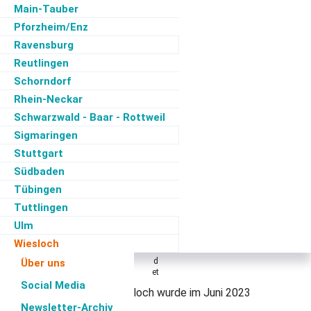
p
ol
Main-Tauber
p
lb
e
Pforzheim/Enz
W
ra
ie
c
sl
Ravensburg
o
ht
c
h
:
Reutlingen
Di
Schorndorf
e
O
Rhein-Neckar
G
Schwarzwald - Baar - Rottweil
W
ie
Sigmaringen
sl
o
Stuttgart
c
Südbaden
h
is
Tübingen
t
g
Tuttlingen
e
Ulm
gr
ü
Wiesloch
n
d
Über uns
et
Social Media
Die VCD-Ortsgruppe Wiesloch wurde im Juni 2023
Newsletter-Archiv
gegründet.