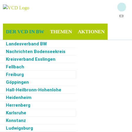
DER VCD IN BW
THEMEN
AKTIONEN
Landesverband BW
INFOTHEK
MITMACHEN
SERVICE
Nachrichten Bodenseekreis
Kreisverband Esslingen
Fellbach
Freiburg
Start
·
Der VCD in BW
·
Wiesloch
·
Über uns
Göppingen
Hall-Heilbronn-Hohenlohe
Über uns
Heidenheim
Herrenberg
V
C
E
Karlsruhe
D
s
O
rt
Konstanz
is
s
t
g
Ludwigsburg
r
v
u