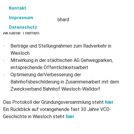
Kontakt
Sprecher: Manfred Stindl
Impressum
Stellvertreter: Gerhard Gebhard
Datenschutz
Aktuelle Themen:
Beiträge und Stellungnahmen zum Radverkehr in
Wiesloch
Mitwirkung in der städtischen AG Gehwegparken,
entsprechende Öffentlichkeitsarbeit
Optimierung derVerbesserung der
Bahnhofsbeschilderung in Zusammenarbeit mit dem
Zweckverband Bahnhof Wiesloch-Walldorf
Das Protokoll der Gründungsversammlung steht
hier
.
Ein Rückblick auf vorangehende fast 30 Jahre VCD-
Geschichte in Wiesloch steht
hier
.