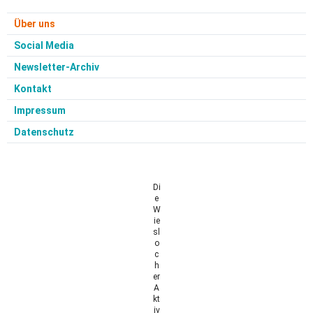
Über uns
Social Media
Newsletter-Archiv
Kontakt
Impressum
Datenschutz
Di
e
W
ie
sl
o
c
h
er
A
kt
iv