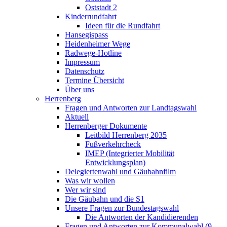
Oststadt 2
Kinderrundfahrt
Ideen für die Rundfahrt
Hansegispass
Heidenheimer Wege
Radwege-Hotline
Impressum
Datenschutz
Termine Übersicht
Über uns
Herrenberg
Fragen und Antworten zur Landtagswahl
Aktuell
Herrenberger Dokumente
Leitbild Herrenberg 2035
Fußverkehrcheck
IMEP (Integrierter Mobilität
Entwicklungsplan)
Delegiertenwahl und Gäubahnfilm
Was wir wollen
Wer wir sind
Die Gäubahn und die S1
Unsere Fragen zur Bundestagswahl
Die Antworten der Kandidierenden
Fragen und Antworten zur Kommunalwahl (9.