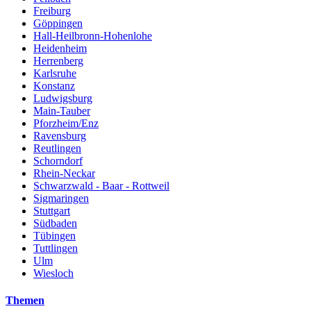
Freiburg
Göppingen
Hall-Heilbronn-Hohenlohe
Heidenheim
Herrenberg
Karlsruhe
Konstanz
Ludwigsburg
Main-Tauber
Pforzheim/Enz
Ravensburg
Reutlingen
Schorndorf
Rhein-Neckar
Schwarzwald - Baar - Rottweil
Sigmaringen
Stuttgart
Südbaden
Tübingen
Tuttlingen
Ulm
Wiesloch
Themen