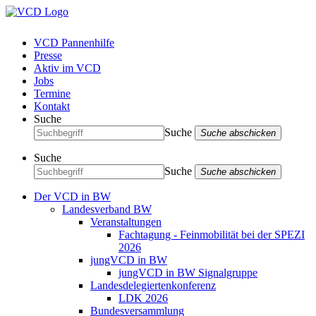
VCD Pannenhilfe
Presse
Aktiv im VCD
Jobs
Termine
Kontakt
Suche
Suche
Suche abschicken
Suche
Suche
Suche abschicken
Der VCD in BW
Landesverband BW
Veranstaltungen
Fachtagung - Feinmobilität bei der SPEZI
2026
jungVCD in BW
jungVCD in BW Signalgruppe
Landesdelegiertenkonferenz
LDK 2026
Bundesversammlung