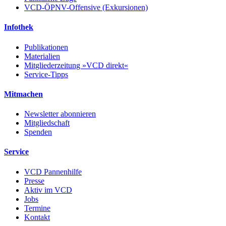
VCD-ÖPNV-Offensive (Exkursionen)
Infothek
Publikationen
Materialien
Mitgliederzeitung »VCD direkt«
Service-Tipps
Mitmachen
Newsletter abonnieren
Mitgliedschaft
Spenden
Service
VCD Pannenhilfe
Presse
Aktiv im VCD
Jobs
Termine
Kontakt