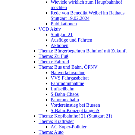
Wieviele wirklich zum Hauptbahnhof
möchten
Rede von Benedikt Weibel im Rathaus
Stuttgart 19.02.2024
Publikationen
VCD Aktiv
Stuttgart 21
Ausflüge und Fahrten
Aktionen
Thema: Bürgerbegehren Bahnhof mit Zukunft
Thema: Zu Fuß
Thema: Fahrrad
Thema: Bus und Bahn, ÖPNV
Nahverkehrspläne
VVS Fahrgastbeirat
Fahrradmitnahme
Luftseilbahn
S-Bahn-Chaos
Panoramabahn
Vordereinstieg bei Bussen
S-Bahn-Konzept tangenS
Thema: Kopfbahnhof 21 (Stuttgart 21)
Thema: Krafträder
AG Super-Polluter
Thema: Auto