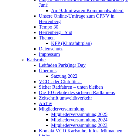
Juni)
Am 9. Juni waren Kommunalwahlen!
Unsere Online-Umfrage zum ÖPNV in
Herrenberg
Tempo 30
Herrenberg - Süd
Themen
KFP (Klimafahrplan)
Datenschutz
Impressum
Karlsruhe
Leitfaden Park(ing) Day
Über uns
Satzung 2022
VCD - der Club für ...
Sicher Radfahren – unten bleiben
Die 10 Gebote des sicheren Radfahrens
Zeitschrift umwelt&verkehr
Archiv
Mitgliederversammlung
Mitgliederversammlung 2025
Mitgliederversammlung 2024
Mitgliederversammlung 2023
Kontakt VCD Karlsruhe, Infos, Mitmachen