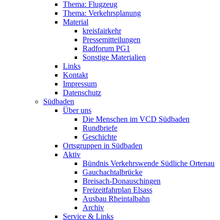
Thema: Flugzeug
Thema: Verkehrsplanung
Material
kreisfairkehr
Pressemitteilungen
Radforum PG1
Sonstige Materialien
Links
Kontakt
Impressum
Datenschutz
Südbaden
Über uns
Die Menschen im VCD Südbaden
Rundbriefe
Geschichte
Ortsgruppen in Südbaden
Aktiv
Bündnis Verkehrswende Südliche Ortenau
Gauchachtalbrücke
Breisach-Donauschingen
Freizeitfahrplan Elsass
Ausbau Rheintalbahn
Archiv
Service & Links