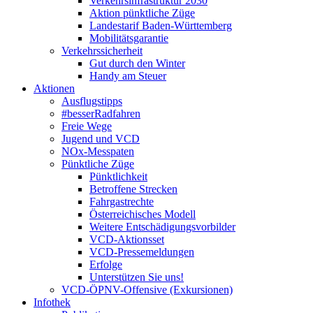
Verkehrsinfrastruktur 2030
Aktion pünktliche Züge
Landestarif Baden-Württemberg
Mobilitätsgarantie
Verkehrssicherheit
Gut durch den Winter
Handy am Steuer
Aktionen
Ausflugstipps
#besserRadfahren
Freie Wege
Jugend und VCD
NOx-Messpaten
Pünktliche Züge
Pünktlichkeit
Betroffene Strecken
Fahrgastrechte
Österreichisches Modell
Weitere Entschädigungsvorbilder
VCD-Aktionsset
VCD-Pressemeldungen
Erfolge
Unterstützen Sie uns!
VCD-ÖPNV-Offensive (Exkursionen)
Infothek