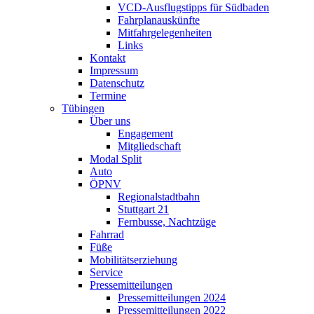
VCD-Ausflugstipps für Südbaden
Fahrplanauskünfte
Mitfahrgelegenheiten
Links
Kontakt
Impressum
Datenschutz
Termine
Tübingen
Über uns
Engagement
Mitgliedschaft
Modal Split
Auto
ÖPNV
Regionalstadtbahn
Stuttgart 21
Fernbusse, Nachtzüge
Fahrrad
Füße
Mobilitätserziehung
Service
Pressemitteilungen
Pressemitteilungen 2024
Pressemitteilungen 2022