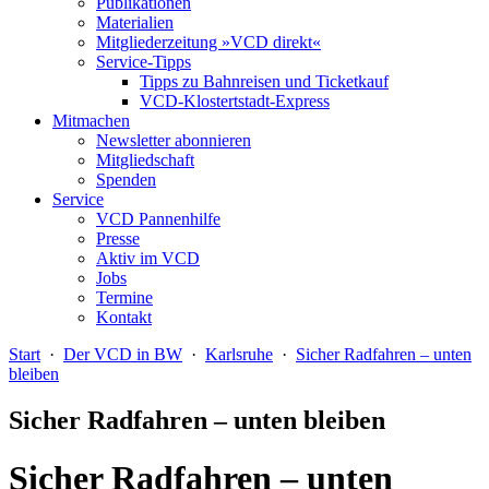
Publikationen
Materialien
Mitgliederzeitung »VCD direkt«
Service-Tipps
Tipps zu Bahnreisen und Ticketkauf
VCD-Klostertstadt-Express
Mitmachen
Newsletter abonnieren
Mitgliedschaft
Spenden
Service
VCD Pannenhilfe
Presse
Aktiv im VCD
Jobs
Termine
Kontakt
Start
·
Der VCD in BW
·
Karlsruhe
·
Sicher Radfahren – unten
bleiben
Sicher Radfahren – unten bleiben
Sicher Radfahren – unten