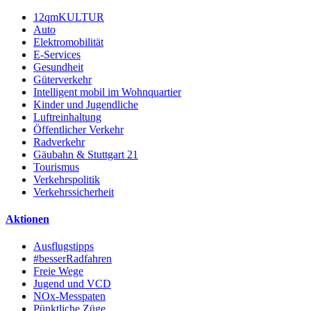
12qmKULTUR
Auto
Elektromobilität
E-Services
Gesundheit
Güterverkehr
Intelligent mobil im Wohnquartier
Kinder und Jugendliche
Luftreinhaltung
Öffentlicher Verkehr
Radverkehr
Gäubahn & Stuttgart 21
Tourismus
Verkehrspolitik
Verkehrssicherheit
Aktionen
Ausflugstipps
#besserRadfahren
Freie Wege
Jugend und VCD
NOx-Messpaten
Pünktliche Züge