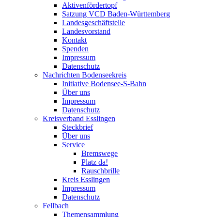
Aktivenfördertopf
Satzung VCD Baden-Württemberg
Landesgeschäftstelle
Landesvorstand
Kontakt
Spenden
Impressum
Datenschutz
Nachrichten Bodenseekreis
Initiative Bodensee-S-Bahn
Über uns
Impressum
Datenschutz
Kreisverband Esslingen
Steckbrief
Über uns
Service
Bremswege
Platz da!
Rauschbrille
Kreis Esslingen
Impressum
Datenschutz
Fellbach
Themensammlung