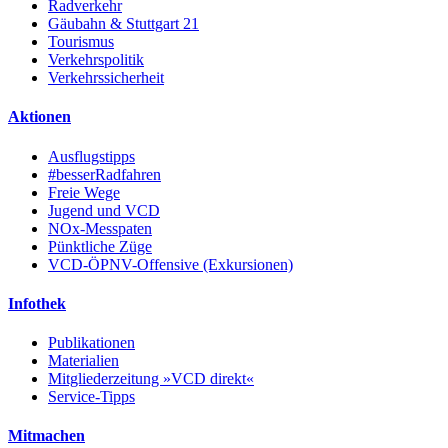
Radverkehr
Gäubahn & Stuttgart 21
Tourismus
Verkehrspolitik
Verkehrssicherheit
Aktionen
Ausflugstipps
#besserRadfahren
Freie Wege
Jugend und VCD
NOx-Messpaten
Pünktliche Züge
VCD-ÖPNV-Offensive (Exkursionen)
Infothek
Publikationen
Materialien
Mitgliederzeitung »VCD direkt«
Service-Tipps
Mitmachen