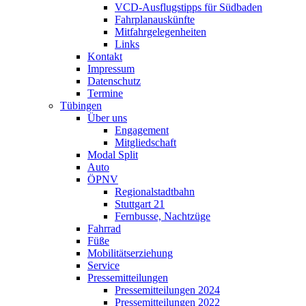
VCD-Ausflugstipps für Südbaden
Fahrplanauskünfte
Mitfahrgelegenheiten
Links
Kontakt
Impressum
Datenschutz
Termine
Tübingen
Über uns
Engagement
Mitgliedschaft
Modal Split
Auto
ÖPNV
Regionalstadtbahn
Stuttgart 21
Fernbusse, Nachtzüge
Fahrrad
Füße
Mobilitätserziehung
Service
Pressemitteilungen
Pressemitteilungen 2024
Pressemitteilungen 2022