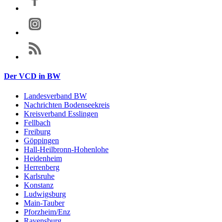
Der VCD in BW
Landesverband BW
Nachrichten Bodenseekreis
Kreisverband Esslingen
Fellbach
Freiburg
Göppingen
Hall-Heilbronn-Hohenlohe
Heidenheim
Herrenberg
Karlsruhe
Konstanz
Ludwigsburg
Main-Tauber
Pforzheim/Enz
Ravensburg