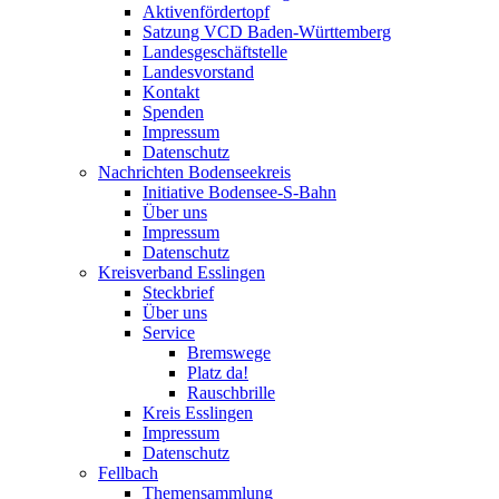
Aktivenfördertopf
Satzung VCD Baden-Württemberg
Landesgeschäftstelle
Landesvorstand
Kontakt
Spenden
Impressum
Datenschutz
Nachrichten Bodenseekreis
Initiative Bodensee-S-Bahn
Über uns
Impressum
Datenschutz
Kreisverband Esslingen
Steckbrief
Über uns
Service
Bremswege
Platz da!
Rauschbrille
Kreis Esslingen
Impressum
Datenschutz
Fellbach
Themensammlung