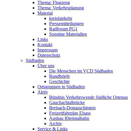
Thema: Flugzeug
Thema: Verkehrsplanung
Material
kreisfairkehr
Pressemitteilungen
Radforum PG1
Sonstige Materialien
Links
Kontakt
Impressum
Datenschutz
Südbaden
Über uns
Die Menschen im VCD Südbaden
Rundbriefe
Geschichte
Ortsgruppen in Südbaden
Aktiv
Bündnis Verkehrswende Südliche Ortenau
Gauchachtalbrücke
Breisach-Donauschingen
Freizeitfahrplan Elsass
Ausbau Rheintalbahn
Archiv
Service & Links