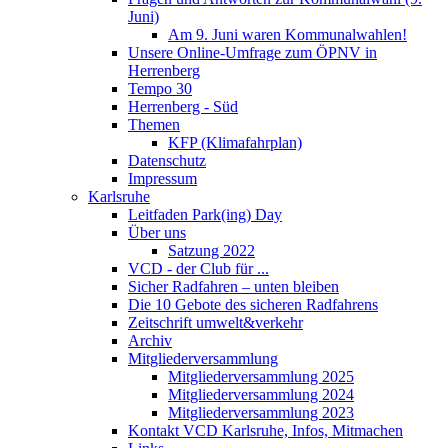
Juni)
Am 9. Juni waren Kommunalwahlen!
Unsere Online-Umfrage zum ÖPNV in
Herrenberg
Tempo 30
Herrenberg - Süd
Themen
KFP (Klimafahrplan)
Datenschutz
Impressum
Karlsruhe
Leitfaden Park(ing) Day
Über uns
Satzung 2022
VCD - der Club für ...
Sicher Radfahren – unten bleiben
Die 10 Gebote des sicheren Radfahrens
Zeitschrift umwelt&verkehr
Archiv
Mitgliederversammlung
Mitgliederversammlung 2025
Mitgliederversammlung 2024
Mitgliederversammlung 2023
Kontakt VCD Karlsruhe, Infos, Mitmachen