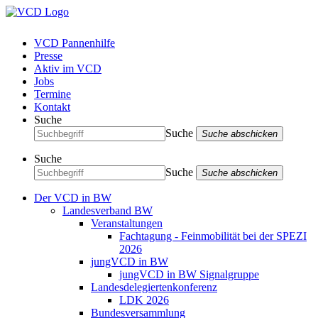
VCD Pannenhilfe
Presse
Aktiv im VCD
Jobs
Termine
Kontakt
Suche
Suche
Suche abschicken
Suche
Suche
Suche abschicken
Der VCD in BW
Landesverband BW
Veranstaltungen
Fachtagung - Feinmobilität bei der SPEZI
2026
jungVCD in BW
jungVCD in BW Signalgruppe
Landesdelegiertenkonferenz
LDK 2026
Bundesversammlung