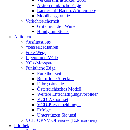
Verkehrsinfrastruktur 2030
Aktion pünktliche Züge
Landestarif Baden-Württemberg
Mobilitätsgarantie
Verkehrssicherheit
Gut durch den Winter
Handy am Steuer
Aktionen
Ausflugstipps
#besserRadfahren
Freie Wege
Jugend und VCD
NOx-Messpaten
Pünktliche Züge
Pünktlichkeit
Betroffene Strecken
Fahrgastrechte
Österreichisches Modell
Weitere Entschädigungsvorbilder
VCD-Aktionsset
VCD-Pressemeldungen
Erfolge
Unterstützen Sie uns!
VCD-ÖPNV-Offensive (Exkursionen)
Infothek