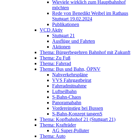
Wieviele wirklich zum Hauptbahnhof
möchten
Rede von Benedikt Weibel im Rathaus
Stuttgart 19.02.2024
Publikationen
VCD Aktiv
Stuttgart 21
Ausflüge und Fahrten
Aktionen
Thema: Bürgerbegehren Bahnhof mit Zukunft
Thema: Zu Fuß
Thema: Fahrrad
Thema: Bus und Bahn, ÖPNV
Nahverkehrspläne
VVS Fahrgastbeirat
Fahrradmitnahme
Luftseilbahn
S-Bahn-Chaos
Panoramabahn
Vordereinstieg bei Bussen
S-Bahn-Konzept tangenS
Thema: Kopfbahnhof 21 (Stuttgart 21)
Thema: Krafträder
AG Super-Polluter
Thema: Auto