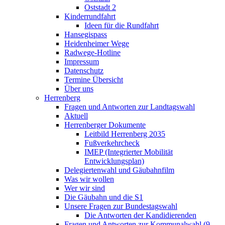
Oststadt 2
Kinderrundfahrt
Ideen für die Rundfahrt
Hansegispass
Heidenheimer Wege
Radwege-Hotline
Impressum
Datenschutz
Termine Übersicht
Über uns
Herrenberg
Fragen und Antworten zur Landtagswahl
Aktuell
Herrenberger Dokumente
Leitbild Herrenberg 2035
Fußverkehrcheck
IMEP (Integrierter Mobilität
Entwicklungsplan)
Delegiertenwahl und Gäubahnfilm
Was wir wollen
Wer wir sind
Die Gäubahn und die S1
Unsere Fragen zur Bundestagswahl
Die Antworten der Kandidierenden
Fragen und Antworten zur Kommunalwahl (9.