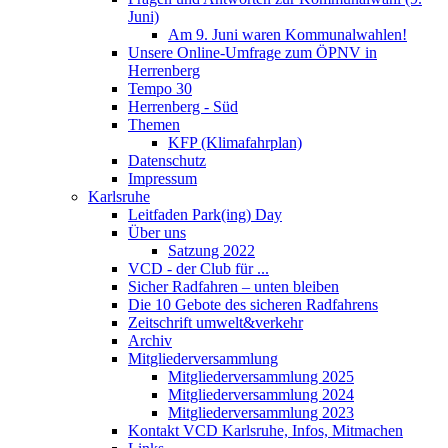
Juni)
Am 9. Juni waren Kommunalwahlen!
Unsere Online-Umfrage zum ÖPNV in
Herrenberg
Tempo 30
Herrenberg - Süd
Themen
KFP (Klimafahrplan)
Datenschutz
Impressum
Karlsruhe
Leitfaden Park(ing) Day
Über uns
Satzung 2022
VCD - der Club für ...
Sicher Radfahren – unten bleiben
Die 10 Gebote des sicheren Radfahrens
Zeitschrift umwelt&verkehr
Archiv
Mitgliederversammlung
Mitgliederversammlung 2025
Mitgliederversammlung 2024
Mitgliederversammlung 2023
Kontakt VCD Karlsruhe, Infos, Mitmachen