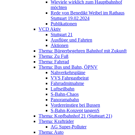
Wieviele wirklich zum Hauptbahnhof
möchten
Rede von Benedikt Weibel im Rathaus
Stuttgart 19.02.2024
Publikationen
VCD Aktiv
Stuttgart 21
Ausflüge und Fahrten
Aktionen
Thema: Bürgerbegehren Bahnhof mit Zukunft
Thema: Zu Fuß
Thema: Fahrrad
Thema: Bus und Bahn, ÖPNV
Nahverkehrspläne
VVS Fahrgastbeirat
Fahrradmitnahme
Luftseilbahn
S-Bahn-Chaos
Panoramabahn
Vordereinstieg bei Bussen
S-Bahn-Konzept tangenS
Thema: Kopfbahnhof 21 (Stuttgart 21)
Thema: Krafträder
AG Super-Polluter
Thema: Auto