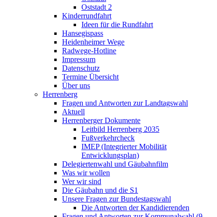
Oststadt 2
Kinderrundfahrt
Ideen für die Rundfahrt
Hansegispass
Heidenheimer Wege
Radwege-Hotline
Impressum
Datenschutz
Termine Übersicht
Über uns
Herrenberg
Fragen und Antworten zur Landtagswahl
Aktuell
Herrenberger Dokumente
Leitbild Herrenberg 2035
Fußverkehrcheck
IMEP (Integrierter Mobilität
Entwicklungsplan)
Delegiertenwahl und Gäubahnfilm
Was wir wollen
Wer wir sind
Die Gäubahn und die S1
Unsere Fragen zur Bundestagswahl
Die Antworten der Kandidierenden
Fragen und Antworten zur Kommunalwahl (9.