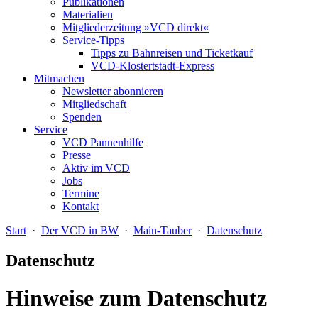
Publikationen
Materialien
Mitgliederzeitung »VCD direkt«
Service-Tipps
Tipps zu Bahnreisen und Ticketkauf
VCD-Klostertstadt-Express
Mitmachen
Newsletter abonnieren
Mitgliedschaft
Spenden
Service
VCD Pannenhilfe
Presse
Aktiv im VCD
Jobs
Termine
Kontakt
Start
·
Der VCD in BW
·
Main-Tauber
·
Datenschutz
Datenschutz
Hinweise zum Datenschutz