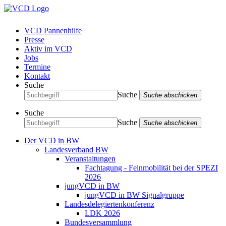
VCD Pannenhilfe
Presse
Aktiv im VCD
Jobs
Termine
Kontakt
Suche
Suche
Suche abschicken
Suche
Suche
Suche abschicken
Der VCD in BW
Landesverband BW
Veranstaltungen
Fachtagung - Feinmobilität bei der SPEZI
2026
jungVCD in BW
jungVCD in BW Signalgruppe
Landesdelegiertenkonferenz
LDK 2026
Bundesversammlung