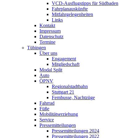
VCD-Ausflugstipps für Südbaden
Fahrplanauskünfte
Mitfahrgelegenheiten
Links
Kontakt
Impressum
Datenschutz
Termine
Tübingen
Über uns
Engagement
Mitgliedschaft
Modal Split
Auto
ÖPNV
Regionalstadtbahn
Stuttgart 21
Fernbusse, Nachtzüge
Fahrrad
Füße
Mobilitätserziehung
Service
Pressemitteilungen
Pressemitteilungen 2024
Pressemitteilungen 2022