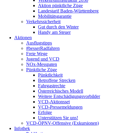
Verkehrsinfrastruktur 2030
Aktion pünktliche Züge
Landestarif Baden-Württemberg
Mobilitätsgarantie
Verkehrssicherheit
Gut durch den Winter
Handy am Steuer
Aktionen
Ausflugstipps
#besserRadfahren
Freie Wege
Jugend und VCD
NOx-Messpaten
Pünktliche Züge
Pünktlichkeit
Betroffene Strecken
Fahrgastrechte
Österreichisches Modell
Weitere Entschädigungsvorbilder
VCD-Aktionsset
VCD-Pressemeldungen
Erfolge
Unterstützen Sie uns!
VCD-ÖPNV-Offensive (Exkursionen)
Infothek