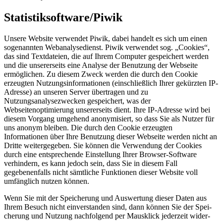
Statistiksoftware/Piwik
Unsere Website verwendet Piwik, dabei handelt es sich um einen
sogenannten Webanalysedienst. Piwik verwendet sog. „Cookies“,
das sind Textdateien, die auf Ihrem Computer gespeichert werden
und die unsererseits eine Analyse der Benutzung der Webseite
ermöglichen. Zu diesem Zweck werden die durch den Cookie
erzeugten Nutzungsinformationen (einschließlich Ihrer gekürzten IP-
Adresse) an unseren Server übertragen und zu
Nutzungsanalysezwecken gespeichert, was der
Webseitenoptimierung unsererseits dient. Ihre IP-Adresse wird bei
diesem Vorgang umge­hend anony­mi­siert, so dass Sie als Nutzer für
uns anonym bleiben. Die durch den Cookie erzeugten
Informationen über Ihre Benutzung dieser Webseite werden nicht an
Dritte weitergegeben. Sie können die Verwendung der Cookies
durch eine entsprechende Einstellung Ihrer Browser-Software
verhindern, es kann jedoch sein, dass Sie in diesem Fall
gegebenenfalls nicht sämtliche Funktionen dieser Website voll
umfänglich nutzen können.
Wenn Sie mit der Spei­che­rung und Aus­wer­tung die­ser Daten aus
Ihrem Besuch nicht ein­ver­stan­den sind, dann kön­nen Sie der Spei­
che­rung und Nut­zung nachfolgend per Maus­klick jederzeit wider­