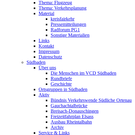
Thema: Flugzeug
Thema: Verkehrsplanung
Material
kreisfairkehr
Pressemitteilungen
Radforum PG1
Sonstige Materialien
Links
Kontakt
Impressum
Datenschutz
Südbaden
Über uns
Die Menschen im VCD Südbaden
Rundbriefe
Geschichte
Ortsgruppen in Südbaden
Aktiv
Bündnis Verkehrswende Südliche Ortenau
Gauchachtalbrücke
Breisach-Donauschingen
Freizeitfahrplan Elsass
Ausbau Rheintalbahn
Archiv
Service & Links