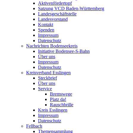
Aktivenfördertopf
Satzung VCD Baden-Württemberg
Landesgeschäftstelle
Landesvorstand
Kontakt
Spenden
Impressum
Datenschutz
Nachrichten Bodenseekreis
Initiative Bodensee-S-Bahn
Über uns
Impressum
Datenschutz
Kreisverband Esslingen
Steckbrief
Über uns
Service
Bremswege
Platz da!
Rauschbrille
Kreis Esslingen
Impressum
Datenschutz
Fellbach
Themensammlung