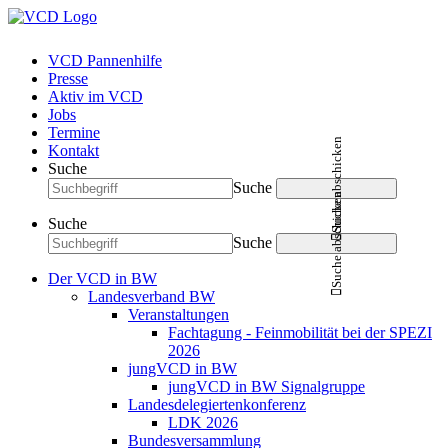
VCD Pannenhilfe
Presse
Aktiv im VCD
Jobs
Termine
Suche abschicken
Kontakt
Suche
Suche
Suche abschicken
Suche
Suche
Der VCD in BW
Landesverband BW
Veranstaltungen
Fachtagung - Feinmobilität bei der SPEZI
2026
jungVCD in BW
jungVCD in BW Signalgruppe
Landesdelegiertenkonferenz
LDK 2026
Bundesversammlung