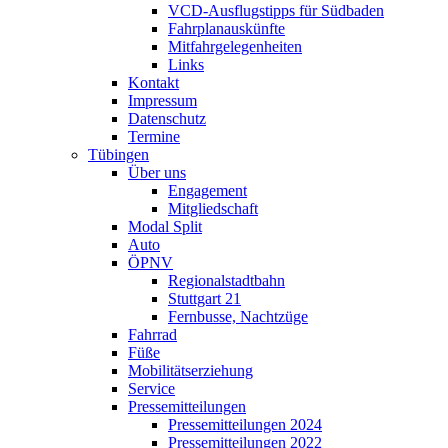
VCD-Ausflugstipps für Südbaden
Fahrplanauskünfte
Mitfahrgelegenheiten
Links
Kontakt
Impressum
Datenschutz
Termine
Tübingen
Über uns
Engagement
Mitgliedschaft
Modal Split
Auto
ÖPNV
Regionalstadtbahn
Stuttgart 21
Fernbusse, Nachtzüge
Fahrrad
Füße
Mobilitätserziehung
Service
Pressemitteilungen
Pressemitteilungen 2024
Pressemitteilungen 2022