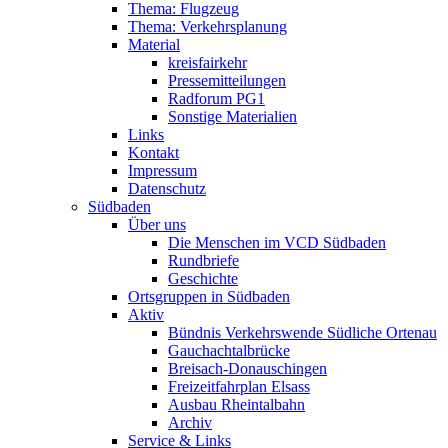
Thema: Flugzeug
Thema: Verkehrsplanung
Material
kreisfairkehr
Pressemitteilungen
Radforum PG1
Sonstige Materialien
Links
Kontakt
Impressum
Datenschutz
Südbaden
Über uns
Die Menschen im VCD Südbaden
Rundbriefe
Geschichte
Ortsgruppen in Südbaden
Aktiv
Bündnis Verkehrswende Südliche Ortenau
Gauchachtalbrücke
Breisach-Donauschingen
Freizeitfahrplan Elsass
Ausbau Rheintalbahn
Archiv
Service & Links