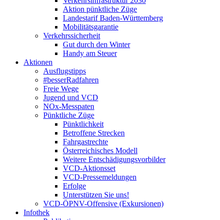
Verkehrsinfrastruktur 2030
Aktion pünktliche Züge
Landestarif Baden-Württemberg
Mobilitätsgarantie
Verkehrssicherheit
Gut durch den Winter
Handy am Steuer
Aktionen
Ausflugstipps
#besserRadfahren
Freie Wege
Jugend und VCD
NOx-Messpaten
Pünktliche Züge
Pünktlichkeit
Betroffene Strecken
Fahrgastrechte
Österreichisches Modell
Weitere Entschädigungsvorbilder
VCD-Aktionsset
VCD-Pressemeldungen
Erfolge
Unterstützen Sie uns!
VCD-ÖPNV-Offensive (Exkursionen)
Infothek