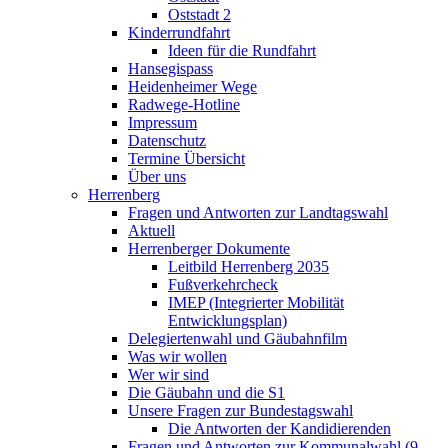
Oststadt 2
Kinderrundfahrt
Ideen für die Rundfahrt
Hansegispass
Heidenheimer Wege
Radwege-Hotline
Impressum
Datenschutz
Termine Übersicht
Über uns
Herrenberg
Fragen und Antworten zur Landtagswahl
Aktuell
Herrenberger Dokumente
Leitbild Herrenberg 2035
Fußverkehrcheck
IMEP (Integrierter Mobilität
Entwicklungsplan)
Delegiertenwahl und Gäubahnfilm
Was wir wollen
Wer wir sind
Die Gäubahn und die S1
Unsere Fragen zur Bundestagswahl
Die Antworten der Kandidierenden
Fragen und Antworten zur Kommunalwahl (9.