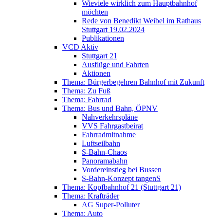
Wieviele wirklich zum Hauptbahnhof
möchten
Rede von Benedikt Weibel im Rathaus
Stuttgart 19.02.2024
Publikationen
VCD Aktiv
Stuttgart 21
Ausflüge und Fahrten
Aktionen
Thema: Bürgerbegehren Bahnhof mit Zukunft
Thema: Zu Fuß
Thema: Fahrrad
Thema: Bus und Bahn, ÖPNV
Nahverkehrspläne
VVS Fahrgastbeirat
Fahrradmitnahme
Luftseilbahn
S-Bahn-Chaos
Panoramabahn
Vordereinstieg bei Bussen
S-Bahn-Konzept tangenS
Thema: Kopfbahnhof 21 (Stuttgart 21)
Thema: Krafträder
AG Super-Polluter
Thema: Auto