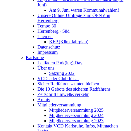
Juni)
Am 9. Juni waren Kommunalwahlen!
Unsere Online-Umfrage zum ÖPNV in
Herrenberg
Tempo 30
Herrenberg - Süd
Themen
KFP (Klimafahrplan)
Datenschutz
Impressum
Karlsruhe
Leitfaden Park(ing) Day
Über uns
Satzung 2022
VCD - der Club für ...
Sicher Radfahren – unten bleiben
Die 10 Gebote des sicheren Radfahrens
Zeitschrift umwelt&verkehr
Archiv
Mitgliederversammlung
Mitgliederversammlung 2025
Mitgliederversammlung 2024
Mitgliederversammlung 2023
Kontakt VCD Karlsruhe, Infos, Mitmachen