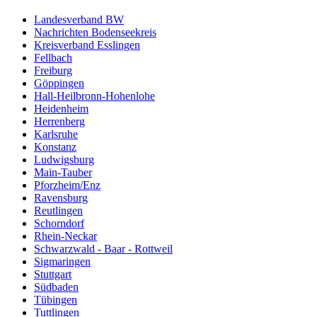
Landesverband BW
Nachrichten Bodenseekreis
Kreisverband Esslingen
Fellbach
Freiburg
Göppingen
Hall-Heilbronn-Hohenlohe
Heidenheim
Herrenberg
Karlsruhe
Konstanz
Ludwigsburg
Main-Tauber
Pforzheim/Enz
Ravensburg
Reutlingen
Schorndorf
Rhein-Neckar
Schwarzwald - Baar - Rottweil
Sigmaringen
Stuttgart
Südbaden
Tübingen
Tuttlingen