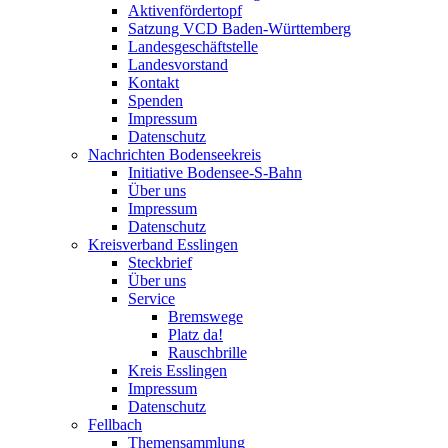
Aktivenfördertopf
Satzung VCD Baden-Württemberg
Landesgeschäftstelle
Landesvorstand
Kontakt
Spenden
Impressum
Datenschutz
Nachrichten Bodenseekreis
Initiative Bodensee-S-Bahn
Über uns
Impressum
Datenschutz
Kreisverband Esslingen
Steckbrief
Über uns
Service
Bremswege
Platz da!
Rauschbrille
Kreis Esslingen
Impressum
Datenschutz
Fellbach
Themensammlung