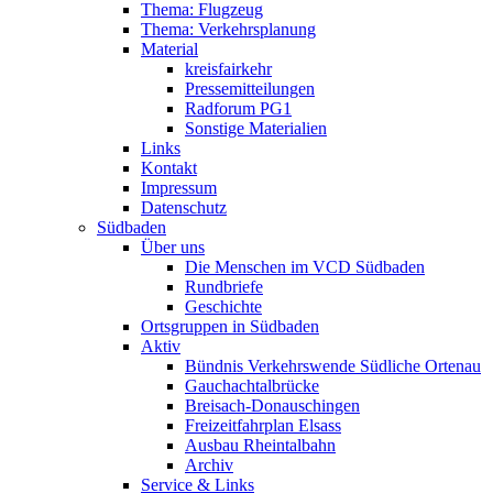
Thema: Flugzeug
Thema: Verkehrsplanung
Material
kreisfairkehr
Pressemitteilungen
Radforum PG1
Sonstige Materialien
Links
Kontakt
Impressum
Datenschutz
Südbaden
Über uns
Die Menschen im VCD Südbaden
Rundbriefe
Geschichte
Ortsgruppen in Südbaden
Aktiv
Bündnis Verkehrswende Südliche Ortenau
Gauchachtalbrücke
Breisach-Donauschingen
Freizeitfahrplan Elsass
Ausbau Rheintalbahn
Archiv
Service & Links