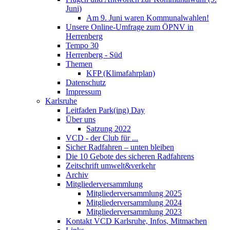
Juni)
Am 9. Juni waren Kommunalwahlen!
Unsere Online-Umfrage zum ÖPNV in
Herrenberg
Tempo 30
Herrenberg - Süd
Themen
KFP (Klimafahrplan)
Datenschutz
Impressum
Karlsruhe
Leitfaden Park(ing) Day
Über uns
Satzung 2022
VCD - der Club für ...
Sicher Radfahren – unten bleiben
Die 10 Gebote des sicheren Radfahrens
Zeitschrift umwelt&verkehr
Archiv
Mitgliederversammlung
Mitgliederversammlung 2025
Mitgliederversammlung 2024
Mitgliederversammlung 2023
Kontakt VCD Karlsruhe, Infos, Mitmachen