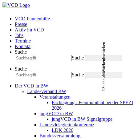
VCD Pannenhilfe
Presse
Aktiv im VCD
Jobs
Termine
Suche abschicken
Kontakt
Suche
Suche
Suche abschicken
Suche
Suche
Der VCD in BW
Landesverband BW
Veranstaltungen
Fachtagung - Feinmobilität bei der SPEZI
2026
jungVCD in BW
jungVCD in BW Signalgruppe
Landesdelegiertenkonferenz
LDK 2026
Bundesversammlung