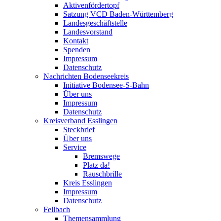
Aktivenfördertopf
Satzung VCD Baden-Württemberg
Landesgeschäftstelle
Landesvorstand
Kontakt
Spenden
Impressum
Datenschutz
Nachrichten Bodenseekreis
Initiative Bodensee-S-Bahn
Über uns
Impressum
Datenschutz
Kreisverband Esslingen
Steckbrief
Über uns
Service
Bremswege
Platz da!
Rauschbrille
Kreis Esslingen
Impressum
Datenschutz
Fellbach
Themensammlung