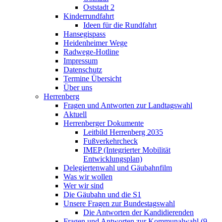
Oststadt 2
Kinderrundfahrt
Ideen für die Rundfahrt
Hansegispass
Heidenheimer Wege
Radwege-Hotline
Impressum
Datenschutz
Termine Übersicht
Über uns
Herrenberg
Fragen und Antworten zur Landtagswahl
Aktuell
Herrenberger Dokumente
Leitbild Herrenberg 2035
Fußverkehrcheck
IMEP (Integrierter Mobilität
Entwicklungsplan)
Delegiertenwahl und Gäubahnfilm
Was wir wollen
Wer wir sind
Die Gäubahn und die S1
Unsere Fragen zur Bundestagswahl
Die Antworten der Kandidierenden
Fragen und Antworten zur Kommunalwahl (9.