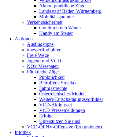
Verkehrsinfrastruktur 2030
Aktion pünktliche Züge
Landestarif Baden-Württemberg
Mobilitätsgarantie
Verkehrssicherheit
Gut durch den Winter
Handy am Steuer
Aktionen
Ausflugstipps
#besserRadfahren
Freie Wege
Jugend und VCD
NOx-Messpaten
Pünktliche Züge
Pünktlichkeit
Betroffene Strecken
Fahrgastrechte
Österreichisches Modell
Weitere Entschädigungsvorbilder
VCD-Aktionsset
VCD-Pressemeldungen
Erfolge
Unterstützen Sie uns!
VCD-ÖPNV-Offensive (Exkursionen)
Infothek