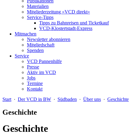
Publikationen
Materialien
Mitgliederzeitung »VCD direkt«
Service-Tipps
Tipps zu Bahnreisen und Ticketkauf
VCD-Klostertstadt-Express
Mitmachen
Newsletter abonnieren
Mitgliedschaft
Spenden
Service
VCD Pannenhilfe
Presse
Aktiv im VCD
Jobs
Termine
Kontakt
Start
·
Der VCD in BW
·
Südbaden
·
Über uns
·
Geschichte
Geschichte
Geschichte