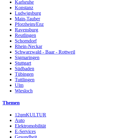
Karlsruhe
Konstanz
Ludwigsburg
Main-Tauber
Pforzheim/Enz
Ravensburg
Reutlingen
Schorndorf
Rhein-Neckar
Schwarzwald - Baar - Rottweil
Sigmaringen
Stuttgart
Südbaden
Tübingen
Tuttlingen
Ulm
Wiesloch
Themen
12qmKULTUR
Auto
Elektromobilität
E-Services
Gesundheit