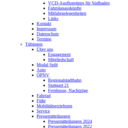
VCD-Ausflugstipps für Südbaden
Fahrplanauskünfte
Mitfahrgelegenheiten
Links
Kontakt
Impressum
Datenschutz
Termine
Tübingen
Über uns
Engagement
Mitgliedschaft
Modal Split
Auto
ÖPNV
Regionalstadtbahn
Stuttgart 21
Fernbusse, Nachtzüge
Fahrrad
Füße
Mobilitätserziehung
Service
Pressemitteilungen
Pressemitteilungen 2024
Pressemitteilungen 2022