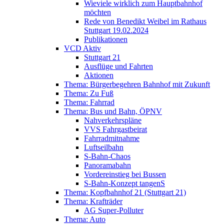
Wieviele wirklich zum Hauptbahnhof
möchten
Rede von Benedikt Weibel im Rathaus
Stuttgart 19.02.2024
Publikationen
VCD Aktiv
Stuttgart 21
Ausflüge und Fahrten
Aktionen
Thema: Bürgerbegehren Bahnhof mit Zukunft
Thema: Zu Fuß
Thema: Fahrrad
Thema: Bus und Bahn, ÖPNV
Nahverkehrspläne
VVS Fahrgastbeirat
Fahrradmitnahme
Luftseilbahn
S-Bahn-Chaos
Panoramabahn
Vordereinstieg bei Bussen
S-Bahn-Konzept tangenS
Thema: Kopfbahnhof 21 (Stuttgart 21)
Thema: Krafträder
AG Super-Polluter
Thema: Auto