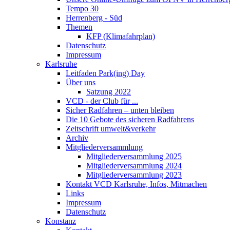
Tempo 30
Herrenberg - Süd
Themen
KFP (Klimafahrplan)
Datenschutz
Impressum
Karlsruhe
Leitfaden Park(ing) Day
Über uns
Satzung 2022
VCD - der Club für ...
Sicher Radfahren – unten bleiben
Die 10 Gebote des sicheren Radfahrens
Zeitschrift umwelt&verkehr
Archiv
Mitgliederversammlung
Mitgliederversammlung 2025
Mitgliederversammlung 2024
Mitgliederversammlung 2023
Kontakt VCD Karlsruhe, Infos, Mitmachen
Links
Impressum
Datenschutz
Konstanz