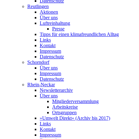
Datenschutz
Reutlingen
Aktionen
Über uns
Luftreinhaltung
Presse
Tipps für einen klimafreundlichen Alltag
Links
Kontakt
Impressum
Datenschutz
Schorndorf
Über uns
Impressum
Datenschutz
Rhein-Neckar
Newsletterarchiv
Über uns
Mitgliederversammlung
Arbeitskreise
Ortsgruppen
»Umwelt Direkt« (Archiv bis 2017)
Links
Kontakt
Impressum