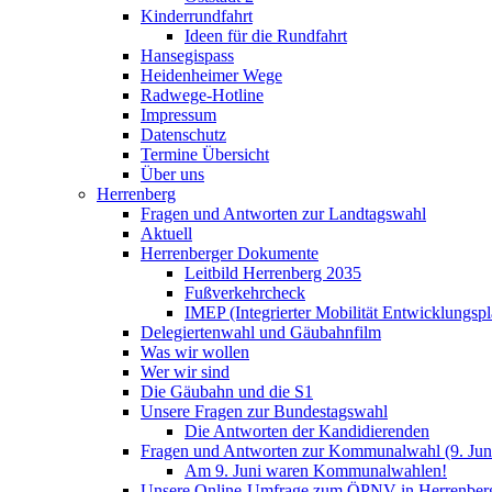
Kinderrundfahrt
Ideen für die Rundfahrt
Hansegispass
Heidenheimer Wege
Radwege-Hotline
Impressum
Datenschutz
Termine Übersicht
Über uns
Herrenberg
Fragen und Antworten zur Landtagswahl
Aktuell
Herrenberger Dokumente
Leitbild Herrenberg 2035
Fußverkehrcheck
IMEP (Integrierter Mobilität Entwicklungspl
Delegiertenwahl und Gäubahnfilm
Was wir wollen
Wer wir sind
Die Gäubahn und die S1
Unsere Fragen zur Bundestagswahl
Die Antworten der Kandidierenden
Fragen und Antworten zur Kommunalwahl (9. Jun
Am 9. Juni waren Kommunalwahlen!
Unsere Online-Umfrage zum ÖPNV in Herrenber