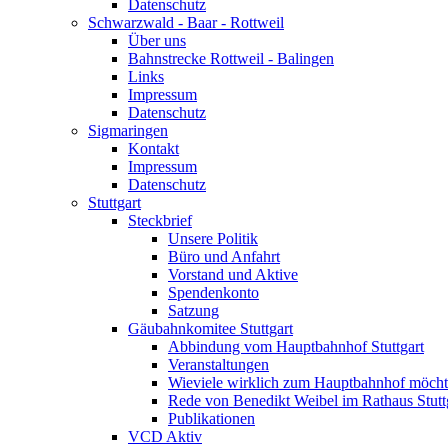
Datenschutz
Schwarzwald - Baar - Rottweil
Über uns
Bahnstrecke Rottweil - Balingen
Links
Impressum
Datenschutz
Sigmaringen
Kontakt
Impressum
Datenschutz
Stuttgart
Steckbrief
Unsere Politik
Büro und Anfahrt
Vorstand und Aktive
Spendenkonto
Satzung
Gäubahnkomitee Stuttgart
Abbindung vom Hauptbahnhof Stuttgart
Veranstaltungen
Wieviele wirklich zum Hauptbahnhof möch
Rede von Benedikt Weibel im Rathaus Stutt
Publikationen
VCD Aktiv