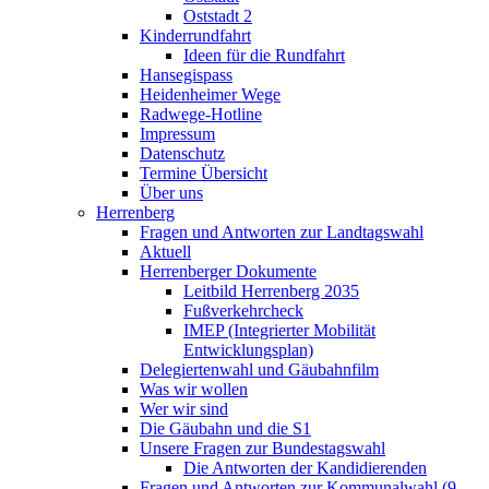
Oststadt 2
Kinderrundfahrt
Ideen für die Rundfahrt
Hansegispass
Heidenheimer Wege
Radwege-Hotline
Impressum
Datenschutz
Termine Übersicht
Über uns
Herrenberg
Fragen und Antworten zur Landtagswahl
Aktuell
Herrenberger Dokumente
Leitbild Herrenberg 2035
Fußverkehrcheck
IMEP (Integrierter Mobilität
Entwicklungsplan)
Delegiertenwahl und Gäubahnfilm
Was wir wollen
Wer wir sind
Die Gäubahn und die S1
Unsere Fragen zur Bundestagswahl
Die Antworten der Kandidierenden
Fragen und Antworten zur Kommunalwahl (9.