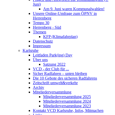
Juni)
Am 9. Juni waren Kommunalwahlen!
Unsere Online-Umfrage zum ÖPNV in
Herrenberg
Tempo 30
Herrenberg - Süd
Themen
KFP (Klimafahrplan)
Datenschutz
Impressum
Karlsruhe
Leitfaden Park(ing) Day
Über uns
Satzung 2022
VCD - der Club für ...
Sicher Radfahren – unten bleiben
Die 10 Gebote des sicheren Radfahrens
Zeitschrift umwelt&verkehr
Archiv
Mitgliederversammlung
Mitgliederversammlung 2025
Mitgliederversammlung 2024
Mitgliederversammlung 2023
Kontakt VCD Karlsruhe, Infos, Mitmachen