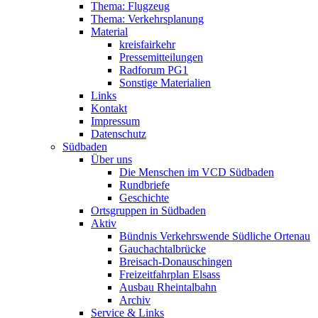
Thema: Flugzeug
Thema: Verkehrsplanung
Material
kreisfairkehr
Pressemitteilungen
Radforum PG1
Sonstige Materialien
Links
Kontakt
Impressum
Datenschutz
Südbaden
Über uns
Die Menschen im VCD Südbaden
Rundbriefe
Geschichte
Ortsgruppen in Südbaden
Aktiv
Bündnis Verkehrswende Südliche Ortenau
Gauchachtalbrücke
Breisach-Donauschingen
Freizeitfahrplan Elsass
Ausbau Rheintalbahn
Archiv
Service & Links