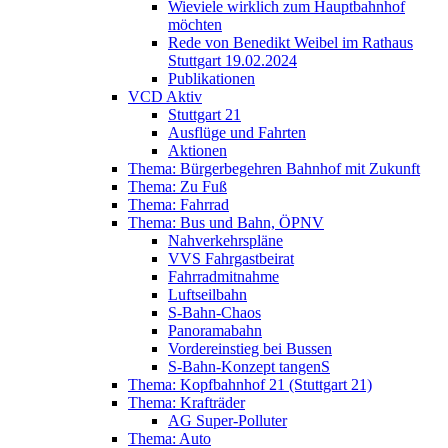
Wieviele wirklich zum Hauptbahnhof
möchten
Rede von Benedikt Weibel im Rathaus
Stuttgart 19.02.2024
Publikationen
VCD Aktiv
Stuttgart 21
Ausflüge und Fahrten
Aktionen
Thema: Bürgerbegehren Bahnhof mit Zukunft
Thema: Zu Fuß
Thema: Fahrrad
Thema: Bus und Bahn, ÖPNV
Nahverkehrspläne
VVS Fahrgastbeirat
Fahrradmitnahme
Luftseilbahn
S-Bahn-Chaos
Panoramabahn
Vordereinstieg bei Bussen
S-Bahn-Konzept tangenS
Thema: Kopfbahnhof 21 (Stuttgart 21)
Thema: Krafträder
AG Super-Polluter
Thema: Auto