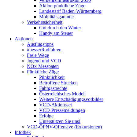
Verkehrsinfrastruktur 2030
Aktion pünktliche Züge
Landestarif Baden-Württemberg
Mobilitätsgarantie
Verkehrssicherheit
Gut durch den Winter
Handy am Steuer
Aktionen
Ausflugstipps
#besserRadfahren
Freie Wege
Jugend und VCD
NOx-Messpaten
Pünktliche Züge
Pünktlichkeit
Betroffene Strecken
Fahrgastrechte
Österreichisches Modell
Weitere Entschädigungsvorbilder
VCD-Aktionsset
VCD-Pressemeldungen
Erfolge
Unterstützen Sie uns!
VCD-ÖPNV-Offensive (Exkursionen)
Infothek