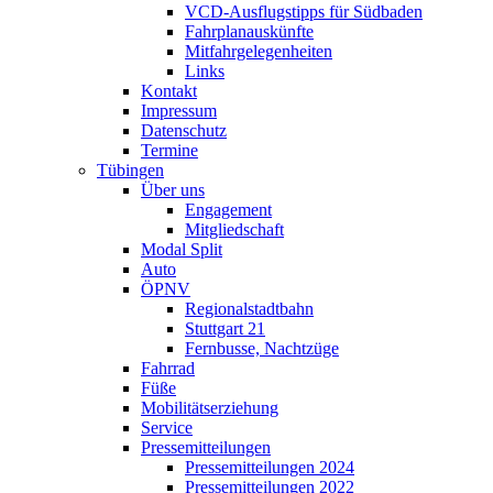
VCD-Ausflugstipps für Südbaden
Fahrplanauskünfte
Mitfahrgelegenheiten
Links
Kontakt
Impressum
Datenschutz
Termine
Tübingen
Über uns
Engagement
Mitgliedschaft
Modal Split
Auto
ÖPNV
Regionalstadtbahn
Stuttgart 21
Fernbusse, Nachtzüge
Fahrrad
Füße
Mobilitätserziehung
Service
Pressemitteilungen
Pressemitteilungen 2024
Pressemitteilungen 2022