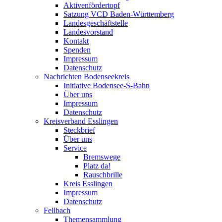
Aktivenfördertopf
Satzung VCD Baden-Württemberg
Landesgeschäftstelle
Landesvorstand
Kontakt
Spenden
Impressum
Datenschutz
Nachrichten Bodenseekreis
Initiative Bodensee-S-Bahn
Über uns
Impressum
Datenschutz
Kreisverband Esslingen
Steckbrief
Über uns
Service
Bremswege
Platz da!
Rauschbrille
Kreis Esslingen
Impressum
Datenschutz
Fellbach
Themensammlung