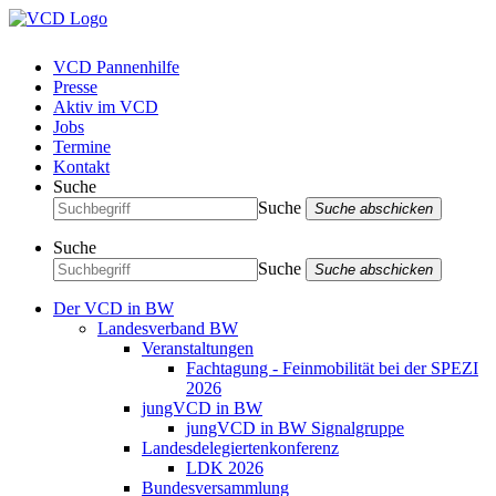
VCD Pannenhilfe
Presse
Aktiv im VCD
Jobs
Termine
Kontakt
Suche
Suche
Suche abschicken
Suche
Suche
Suche abschicken
Der VCD in BW
Landesverband BW
Veranstaltungen
Fachtagung - Feinmobilität bei der SPEZI
2026
jungVCD in BW
jungVCD in BW Signalgruppe
Landesdelegiertenkonferenz
LDK 2026
Bundesversammlung