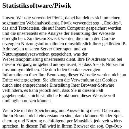
Statistiksoftware/Piwik
Unsere Website verwendet Piwik, dabei handelt es sich um einen
sogenannten Webanalysedienst. Piwik verwendet sog. „Cookies“,
das sind Textdateien, die auf Ihrem Computer gespeichert werden
und die unsererseits eine Analyse der Benutzung der Webseite
ermöglichen. Zu diesem Zweck werden die durch den Cookie
erzeugten Nutzungsinformationen (einschließlich Ihrer gekürzten IP-
Adresse) an unseren Server übertragen und zu
Nutzungsanalysezwecken gespeichert, was der
Webseitenoptimierung unsererseits dient. Ihre IP-Adresse wird bei
diesem Vorgang umge­hend anony­mi­siert, so dass Sie als Nutzer für
uns anonym bleiben. Die durch den Cookie erzeugten
Informationen über Ihre Benutzung dieser Webseite werden nicht an
Dritte weitergegeben. Sie können die Verwendung der Cookies
durch eine entsprechende Einstellung Ihrer Browser-Software
verhindern, es kann jedoch sein, dass Sie in diesem Fall
gegebenenfalls nicht sämtliche Funktionen dieser Website voll
umfänglich nutzen können.
Wenn Sie mit der Spei­che­rung und Aus­wer­tung die­ser Daten aus
Ihrem Besuch nicht ein­ver­stan­den sind, dann kön­nen Sie der Spei­
che­rung und Nut­zung nachfolgend per Maus­klick jederzeit wider­
spre­chen. In diesem Fall wird in Ihrem Browser ein sog. Opt-Out-