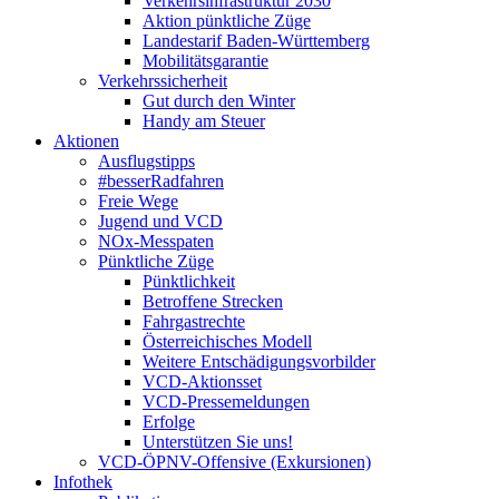
Verkehrsinfrastruktur 2030
Aktion pünktliche Züge
Landestarif Baden-Württemberg
Mobilitätsgarantie
Verkehrssicherheit
Gut durch den Winter
Handy am Steuer
Aktionen
Ausflugstipps
#besserRadfahren
Freie Wege
Jugend und VCD
NOx-Messpaten
Pünktliche Züge
Pünktlichkeit
Betroffene Strecken
Fahrgastrechte
Österreichisches Modell
Weitere Entschädigungsvorbilder
VCD-Aktionsset
VCD-Pressemeldungen
Erfolge
Unterstützen Sie uns!
VCD-ÖPNV-Offensive (Exkursionen)
Infothek