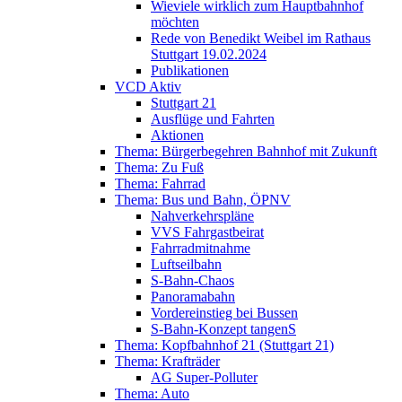
Wieviele wirklich zum Hauptbahnhof
möchten
Rede von Benedikt Weibel im Rathaus
Stuttgart 19.02.2024
Publikationen
VCD Aktiv
Stuttgart 21
Ausflüge und Fahrten
Aktionen
Thema: Bürgerbegehren Bahnhof mit Zukunft
Thema: Zu Fuß
Thema: Fahrrad
Thema: Bus und Bahn, ÖPNV
Nahverkehrspläne
VVS Fahrgastbeirat
Fahrradmitnahme
Luftseilbahn
S-Bahn-Chaos
Panoramabahn
Vordereinstieg bei Bussen
S-Bahn-Konzept tangenS
Thema: Kopfbahnhof 21 (Stuttgart 21)
Thema: Krafträder
AG Super-Polluter
Thema: Auto