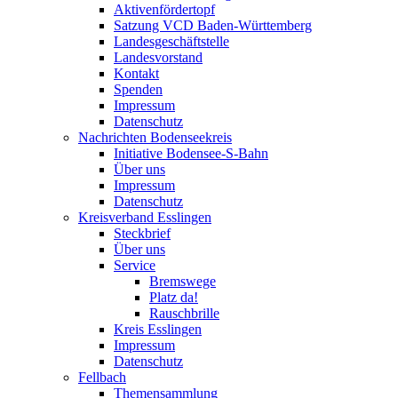
Aktivenfördertopf
Satzung VCD Baden-Württemberg
Landesgeschäftstelle
Landesvorstand
Kontakt
Spenden
Impressum
Datenschutz
Nachrichten Bodenseekreis
Initiative Bodensee-S-Bahn
Über uns
Impressum
Datenschutz
Kreisverband Esslingen
Steckbrief
Über uns
Service
Bremswege
Platz da!
Rauschbrille
Kreis Esslingen
Impressum
Datenschutz
Fellbach
Themensammlung