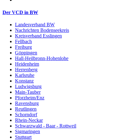
Der VCD in BW
Landesverband BW
Nachrichten Bodenseekreis
Kreisverband Esslingen
Fellbach
Freiburg
Göppingen
Hall-Heilbronn-Hohenlohe
Heidenheim
Herrenberg
Karlsruhe
Konstanz
Ludwigsburg
Main-Tauber
Pforzheim/Enz
Ravensburg
Reutlingen
Schorndorf
Rhein-Neckar
Schwarzwald - Baar - Rottweil
Sigmaringen
Stuttgart