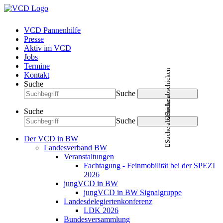
VCD Pannenhilfe
Presse
Aktiv im VCD
Jobs
Termine
Suche abschicken
Kontakt
Suche
Suche
Suche abschicken
Suche
Suche
Der VCD in BW
Landesverband BW
Veranstaltungen
Fachtagung - Feinmobilität bei der SPEZI
2026
jungVCD in BW
jungVCD in BW Signalgruppe
Landesdelegiertenkonferenz
LDK 2026
Bundesversammlung