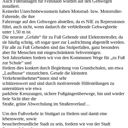
Auch Filteranlagen für Feinstaub wurden auf den Gehwegen
installiert.
Keinerlei Unrechtsbewusstsein haben Motorrad- bzw. Motorroller-
Fahrende, die ihre
Fahrzeuge auf den Gehwegen abstellen, da es NIE zu Repressionen
führt, auch nicht, wenn dadurch die verbleibende Gehwegbreite
unter 1,50 m ist.
Die neueste „Gefahr“ für zu Fuß Gehende sind Elektrotretroller, da
sie häufig schräg, oft sogar quer zur Laufrichtung abgestellt werden.
Für alle zu Fuß Gehenden sind das Stolperfallen, ganz besonders
aber für Menschen mit eingeschränktem Sehvermögen.
Seit Jahrzehnten fordern wir von den Kommunen Wege für „zu Fuß
zur Schule“ und
fördern dies konkret durch Begleitung von Grundschulen, um etwa
„Laufbusse“ einzurichten. Gerade die kleinsten
Verkehrsteilnehmer*innen sind sehr
schützenswert und sind durch motivierende Hilfestellungen zu
unterstützen wie etwa
parkfreie Kreuzungen, sichere Fußgängerüberwege, hin und wieder
freie Sicht über die
Straße, grüne Abwechslung im Straßenverlauf…
Um den Fußverkehr in Stuttgart zu fördern und damit eine
lebenswerte, sowie
besucherfreundliche Stadt zu sein, fordern wir von der Stadt