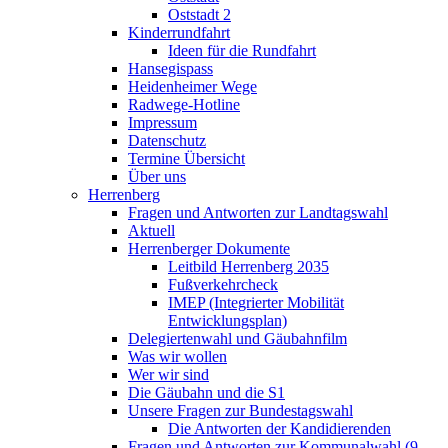
Oststadt 2
Kinderrundfahrt
Ideen für die Rundfahrt
Hansegispass
Heidenheimer Wege
Radwege-Hotline
Impressum
Datenschutz
Termine Übersicht
Über uns
Herrenberg
Fragen und Antworten zur Landtagswahl
Aktuell
Herrenberger Dokumente
Leitbild Herrenberg 2035
Fußverkehrcheck
IMEP (Integrierter Mobilität
Entwicklungsplan)
Delegiertenwahl und Gäubahnfilm
Was wir wollen
Wer wir sind
Die Gäubahn und die S1
Unsere Fragen zur Bundestagswahl
Die Antworten der Kandidierenden
Fragen und Antworten zur Kommunalwahl (9.