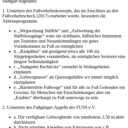
Stuttgart folgendes:
1. Umsetzen des Fußverkehrskonzepts, das im Anschluss an den
Fußverkehrscheck (2017) erarbeitet wurde, besonders die
Aktionsprogramme.
a. „Wegweisung Stäffele“ und „Aufwertung der
Stäffelezugänge“ wäre ein sichtbares, hilfreiches Instrument,
um Touristen und Neuankömmlingen ein gutes
Vorankommen zu Fuß zu ermöglichen
b. „Rastplätze“ mit genügend (etwa alle 100 m)
Sitzgelegenheiten vorantreiben, sie ermöglichen Senioren eine
längere Selbstständigkeit
c. „Stuttgarter Rechtecke“ vermehrt in Wohngebieten
einplanen
d. „Gehwegnasen“ als Querungshilfen wo immer möglich
einzuplanen
e. „Barrierefreie Fußwege“ sind für alle zu Fuß Gehenden ein
Gewinn, für Menschen mit Einschränkungen aber ein
„Enabler“ überhaupt zu Fuß unterwegs zu sein
2. Umsetzen des Fußgänger-Appells des FUSS e.V.
a. Die verfügbare Gehwegbreite von mindestens 2,50 m aktiv
durchsetzen
b. Nicht erlaubtes Abstellen von Fahrzeugen wie z.B.