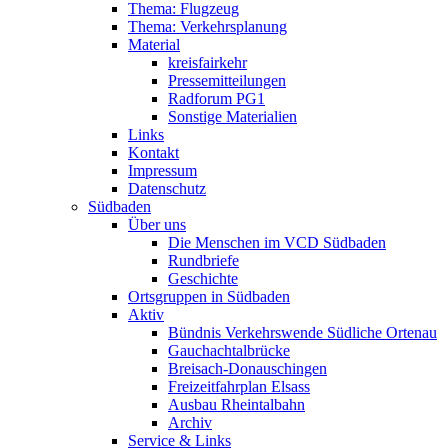
Thema: Flugzeug
Thema: Verkehrsplanung
Material
kreisfairkehr
Pressemitteilungen
Radforum PG1
Sonstige Materialien
Links
Kontakt
Impressum
Datenschutz
Südbaden
Über uns
Die Menschen im VCD Südbaden
Rundbriefe
Geschichte
Ortsgruppen in Südbaden
Aktiv
Bündnis Verkehrswende Südliche Ortenau
Gauchachtalbrücke
Breisach-Donauschingen
Freizeitfahrplan Elsass
Ausbau Rheintalbahn
Archiv
Service & Links