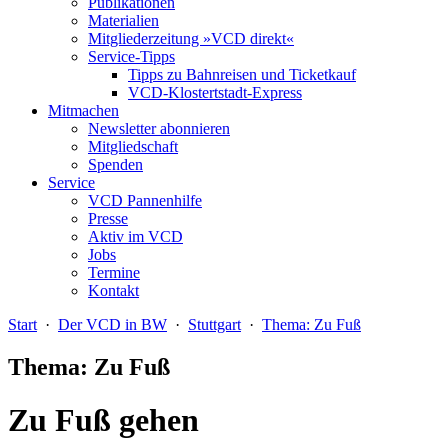
Publikationen
Materialien
Mitgliederzeitung »VCD direkt«
Service-Tipps
Tipps zu Bahnreisen und Ticketkauf
VCD-Klostertstadt-Express
Mitmachen
Newsletter abonnieren
Mitgliedschaft
Spenden
Service
VCD Pannenhilfe
Presse
Aktiv im VCD
Jobs
Termine
Kontakt
Start
·
Der VCD in BW
·
Stuttgart
·
Thema: Zu Fuß
Thema: Zu Fuß
Zu Fuß gehen