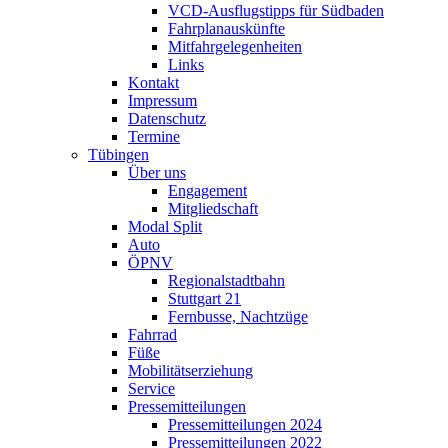
VCD-Ausflugstipps für Südbaden
Fahrplanauskünfte
Mitfahrgelegenheiten
Links
Kontakt
Impressum
Datenschutz
Termine
Tübingen
Über uns
Engagement
Mitgliedschaft
Modal Split
Auto
ÖPNV
Regionalstadtbahn
Stuttgart 21
Fernbusse, Nachtzüge
Fahrrad
Füße
Mobilitätserziehung
Service
Pressemitteilungen
Pressemitteilungen 2024
Pressemitteilungen 2022