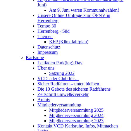
Juni)
Am 9. Juni waren Kommunalwahlen!
Unsere Online-Umfrage zum ÖPNV in
Herrenberg
Tempo 30
Herrenberg - Süd
Themen
KFP (Klimafahrplan)
Datenschutz
Impressum
Karlsruhe
Leitfaden Park(ing) Day
Über uns
Satzung 2022
VCD - der Club für ...
Sicher Radfahren – unten bleiben
Die 10 Gebote des sicheren Radfahrens
Zeitschrift umwelt&verkehr
Archiv
Mitgliederversammlung
Mitgliederversammlung 2025
Mitgliederversammlung 2024
Mitgliederversammlung 2023
Kontakt VCD Karlsruhe, Infos, Mitmachen