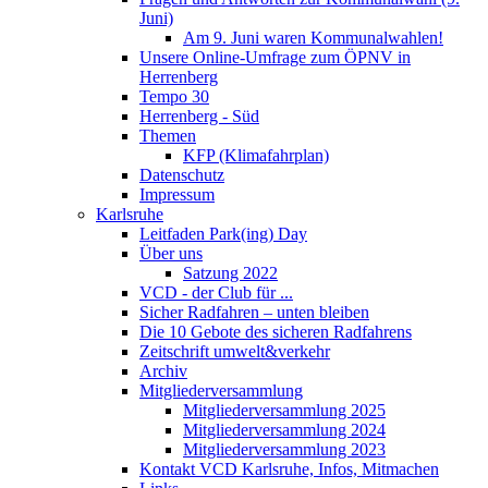
Juni)
Am 9. Juni waren Kommunalwahlen!
Unsere Online-Umfrage zum ÖPNV in
Herrenberg
Tempo 30
Herrenberg - Süd
Themen
KFP (Klimafahrplan)
Datenschutz
Impressum
Karlsruhe
Leitfaden Park(ing) Day
Über uns
Satzung 2022
VCD - der Club für ...
Sicher Radfahren – unten bleiben
Die 10 Gebote des sicheren Radfahrens
Zeitschrift umwelt&verkehr
Archiv
Mitgliederversammlung
Mitgliederversammlung 2025
Mitgliederversammlung 2024
Mitgliederversammlung 2023
Kontakt VCD Karlsruhe, Infos, Mitmachen