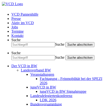
VCD Pannenhilfe
Presse
Aktiv im VCD
Jobs
Termine
Kontakt
Suche
Suche
Suche abschicken
Suche
Suche
Suche abschicken
Der VCD in BW
Landesverband BW
Veranstaltungen
Fachtagung - Feinmobilität bei der SPEZI
2026
jungVCD in BW
jungVCD in BW Signalgruppe
Landesdelegiertenkonferenz
LDK 2026
Bundesversammlung