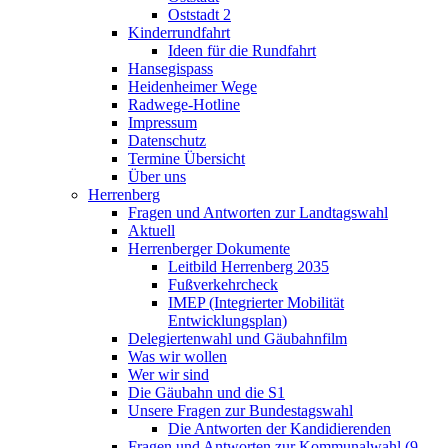
Oststadt 2
Kinderrundfahrt
Ideen für die Rundfahrt
Hansegispass
Heidenheimer Wege
Radwege-Hotline
Impressum
Datenschutz
Termine Übersicht
Über uns
Herrenberg
Fragen und Antworten zur Landtagswahl
Aktuell
Herrenberger Dokumente
Leitbild Herrenberg 2035
Fußverkehrcheck
IMEP (Integrierter Mobilität
Entwicklungsplan)
Delegiertenwahl und Gäubahnfilm
Was wir wollen
Wer wir sind
Die Gäubahn und die S1
Unsere Fragen zur Bundestagswahl
Die Antworten der Kandidierenden
Fragen und Antworten zur Kommunalwahl (9.