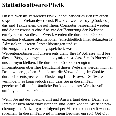
Statistiksoftware/Piwik
Unsere Website verwendet Piwik, dabei handelt es sich um einen
sogenannten Webanalysedienst. Piwik verwendet sog. „Cookies“,
das sind Textdateien, die auf Ihrem Computer gespeichert werden
und die unsererseits eine Analyse der Benutzung der Webseite
ermöglichen. Zu diesem Zweck werden die durch den Cookie
erzeugten Nutzungsinformationen (einschließlich Ihrer gekürzten IP-
Adresse) an unseren Server übertragen und zu
Nutzungsanalysezwecken gespeichert, was der
Webseitenoptimierung unsererseits dient. Ihre IP-Adresse wird bei
diesem Vorgang umge­hend anony­mi­siert, so dass Sie als Nutzer für
uns anonym bleiben. Die durch den Cookie erzeugten
Informationen über Ihre Benutzung dieser Webseite werden nicht an
Dritte weitergegeben. Sie können die Verwendung der Cookies
durch eine entsprechende Einstellung Ihrer Browser-Software
verhindern, es kann jedoch sein, dass Sie in diesem Fall
gegebenenfalls nicht sämtliche Funktionen dieser Website voll
umfänglich nutzen können.
Wenn Sie mit der Spei­che­rung und Aus­wer­tung die­ser Daten aus
Ihrem Besuch nicht ein­ver­stan­den sind, dann kön­nen Sie der Spei­
che­rung und Nut­zung nachfolgend per Maus­klick jederzeit wider­
spre­chen. In diesem Fall wird in Ihrem Browser ein sog. Opt-Out-