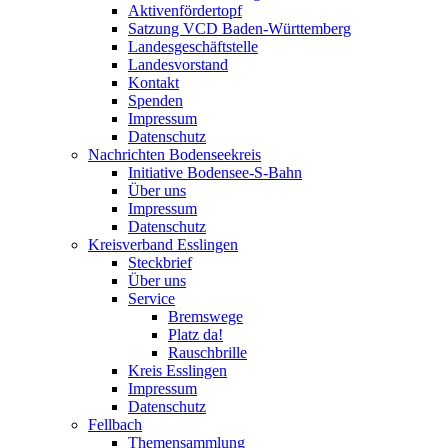
Aktivenfördertopf
Satzung VCD Baden-Württemberg
Landesgeschäftstelle
Landesvorstand
Kontakt
Spenden
Impressum
Datenschutz
Nachrichten Bodenseekreis
Initiative Bodensee-S-Bahn
Über uns
Impressum
Datenschutz
Kreisverband Esslingen
Steckbrief
Über uns
Service
Bremswege
Platz da!
Rauschbrille
Kreis Esslingen
Impressum
Datenschutz
Fellbach
Themensammlung