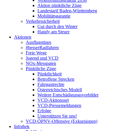
Verkehrsinfrastruktur 2030
Aktion pünktliche Züge
Landestarif Baden-Württemberg
Mobilitätsgarantie
Verkehrssicherheit
Gut durch den Winter
Handy am Steuer
Aktionen
Ausflugstipps
#besserRadfahren
Freie Wege
Jugend und VCD
NOx-Messpaten
Pünktliche Züge
Pünktlichkeit
Betroffene Strecken
Fahrgastrechte
Österreichisches Modell
Weitere Entschädigungsvorbilder
VCD-Aktionsset
VCD-Pressemeldungen
Erfolge
Unterstützen Sie uns!
VCD-ÖPNV-Offensive (Exkursionen)
Infothek