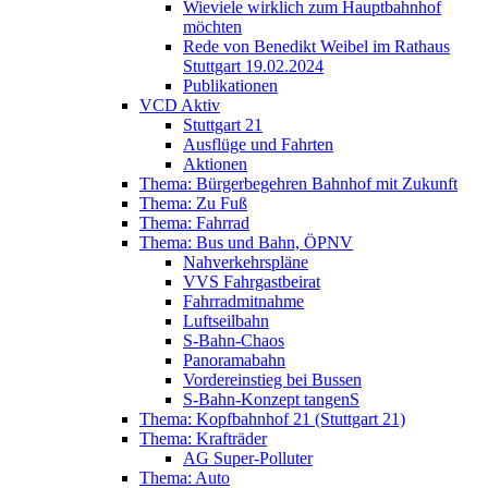
Wieviele wirklich zum Hauptbahnhof
möchten
Rede von Benedikt Weibel im Rathaus
Stuttgart 19.02.2024
Publikationen
VCD Aktiv
Stuttgart 21
Ausflüge und Fahrten
Aktionen
Thema: Bürgerbegehren Bahnhof mit Zukunft
Thema: Zu Fuß
Thema: Fahrrad
Thema: Bus und Bahn, ÖPNV
Nahverkehrspläne
VVS Fahrgastbeirat
Fahrradmitnahme
Luftseilbahn
S-Bahn-Chaos
Panoramabahn
Vordereinstieg bei Bussen
S-Bahn-Konzept tangenS
Thema: Kopfbahnhof 21 (Stuttgart 21)
Thema: Krafträder
AG Super-Polluter
Thema: Auto