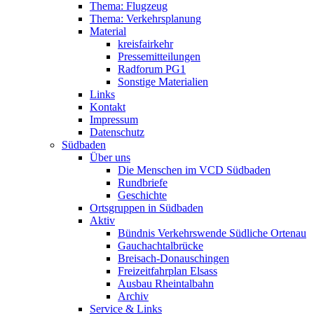
Thema: Flugzeug
Thema: Verkehrsplanung
Material
kreisfairkehr
Pressemitteilungen
Radforum PG1
Sonstige Materialien
Links
Kontakt
Impressum
Datenschutz
Südbaden
Über uns
Die Menschen im VCD Südbaden
Rundbriefe
Geschichte
Ortsgruppen in Südbaden
Aktiv
Bündnis Verkehrswende Südliche Ortenau
Gauchachtalbrücke
Breisach-Donauschingen
Freizeitfahrplan Elsass
Ausbau Rheintalbahn
Archiv
Service & Links