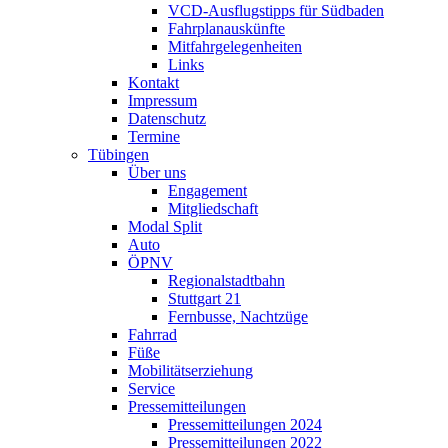
VCD-Ausflugstipps für Südbaden
Fahrplanauskünfte
Mitfahrgelegenheiten
Links
Kontakt
Impressum
Datenschutz
Termine
Tübingen
Über uns
Engagement
Mitgliedschaft
Modal Split
Auto
ÖPNV
Regionalstadtbahn
Stuttgart 21
Fernbusse, Nachtzüge
Fahrrad
Füße
Mobilitätserziehung
Service
Pressemitteilungen
Pressemitteilungen 2024
Pressemitteilungen 2022