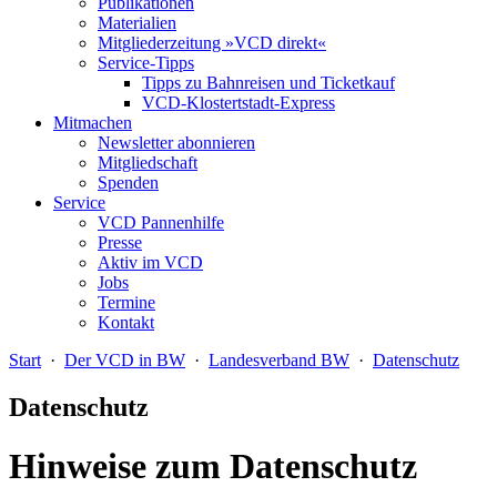
Publikationen
Materialien
Mitgliederzeitung »VCD direkt«
Service-Tipps
Tipps zu Bahnreisen und Ticketkauf
VCD-Klostertstadt-Express
Mitmachen
Newsletter abonnieren
Mitgliedschaft
Spenden
Service
VCD Pannenhilfe
Presse
Aktiv im VCD
Jobs
Termine
Kontakt
Start
·
Der VCD in BW
·
Landesverband BW
·
Datenschutz
Datenschutz
Hinweise zum Datenschutz