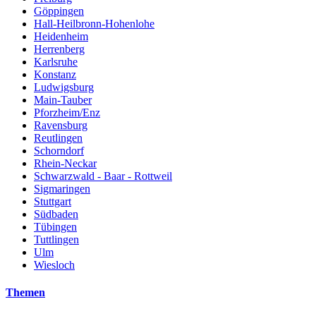
Göppingen
Hall-Heilbronn-Hohenlohe
Heidenheim
Herrenberg
Karlsruhe
Konstanz
Ludwigsburg
Main-Tauber
Pforzheim/Enz
Ravensburg
Reutlingen
Schorndorf
Rhein-Neckar
Schwarzwald - Baar - Rottweil
Sigmaringen
Stuttgart
Südbaden
Tübingen
Tuttlingen
Ulm
Wiesloch
Themen