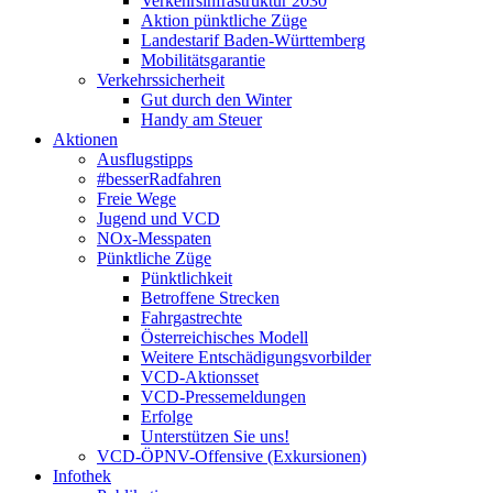
Verkehrsinfrastruktur 2030
Aktion pünktliche Züge
Landestarif Baden-Württemberg
Mobilitätsgarantie
Verkehrssicherheit
Gut durch den Winter
Handy am Steuer
Aktionen
Ausflugstipps
#besserRadfahren
Freie Wege
Jugend und VCD
NOx-Messpaten
Pünktliche Züge
Pünktlichkeit
Betroffene Strecken
Fahrgastrechte
Österreichisches Modell
Weitere Entschädigungsvorbilder
VCD-Aktionsset
VCD-Pressemeldungen
Erfolge
Unterstützen Sie uns!
VCD-ÖPNV-Offensive (Exkursionen)
Infothek