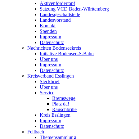
Aktivenfördertopf
Satzung VCD Baden-Württemberg
Landesgeschäftstelle
Landesvorstand
Kontakt
Spenden
Impressum
Datenschutz
Nachrichten Bodenseekreis
Initiative Bodensee-S-Bahn
Über uns
Impressum
Datenschutz
Kreisverband Esslingen
Steckbrief
Über uns
Service
Bremswege
Platz da!
Rauschbrille
Kreis Esslingen
Impressum
Datenschutz
Fellbach
Themensammlung