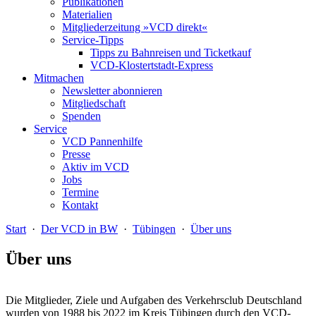
Publikationen
Materialien
Mitgliederzeitung »VCD direkt«
Service-Tipps
Tipps zu Bahnreisen und Ticketkauf
VCD-Klostertstadt-Express
Mitmachen
Newsletter abonnieren
Mitgliedschaft
Spenden
Service
VCD Pannenhilfe
Presse
Aktiv im VCD
Jobs
Termine
Kontakt
Start
·
Der VCD in BW
·
Tübingen
·
Über uns
Über uns
Die Mitglieder, Ziele und Aufgaben des Verkehrsclub Deutschland
wurden von 1988 bis 2022 im Kreis Tübingen durch den VCD-