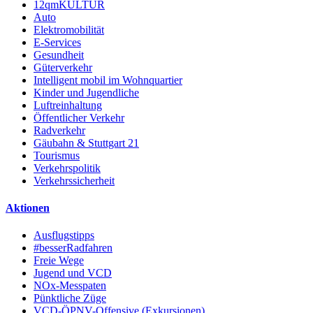
12qmKULTUR
Auto
Elektromobilität
E-Services
Gesundheit
Güterverkehr
Intelligent mobil im Wohnquartier
Kinder und Jugendliche
Luftreinhaltung
Öffentlicher Verkehr
Radverkehr
Gäubahn & Stuttgart 21
Tourismus
Verkehrspolitik
Verkehrssicherheit
Aktionen
Ausflugstipps
#besserRadfahren
Freie Wege
Jugend und VCD
NOx-Messpaten
Pünktliche Züge
VCD-ÖPNV-Offensive (Exkursionen)