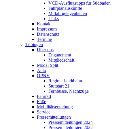
VCD-Ausflugstipps für Südbaden
Fahrplanauskünfte
Mitfahrgelegenheiten
Links
Kontakt
Impressum
Datenschutz
Termine
Tübingen
Über uns
Engagement
Mitgliedschaft
Modal Split
Auto
ÖPNV
Regionalstadtbahn
Stuttgart 21
Fernbusse, Nachtzüge
Fahrrad
Füße
Mobilitätserziehung
Service
Pressemitteilungen
Pressemitteilungen 2024
Pressemitteilungen 2022