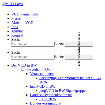
VCD Pannenhilfe
Presse
Aktiv im VCD
Jobs
Termine
Suche abschicken
Kontakt
Suche
Suche
Suche abschicken
Suche
Suche
Der VCD in BW
Landesverband BW
Veranstaltungen
Fachtagung - Feinmobilität bei der SPEZI
2026
jungVCD in BW
jungVCD in BW Signalgruppe
Landesdelegiertenkonferenz
LDK 2026
Bundesversammlung