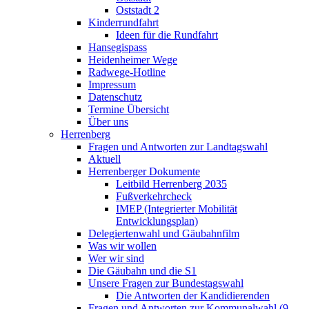
Oststadt 2
Kinderrundfahrt
Ideen für die Rundfahrt
Hansegispass
Heidenheimer Wege
Radwege-Hotline
Impressum
Datenschutz
Termine Übersicht
Über uns
Herrenberg
Fragen und Antworten zur Landtagswahl
Aktuell
Herrenberger Dokumente
Leitbild Herrenberg 2035
Fußverkehrcheck
IMEP (Integrierter Mobilität
Entwicklungsplan)
Delegiertenwahl und Gäubahnfilm
Was wir wollen
Wer wir sind
Die Gäubahn und die S1
Unsere Fragen zur Bundestagswahl
Die Antworten der Kandidierenden
Fragen und Antworten zur Kommunalwahl (9.