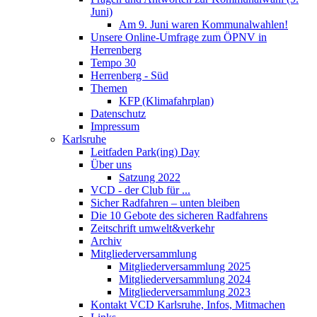
Juni)
Am 9. Juni waren Kommunalwahlen!
Unsere Online-Umfrage zum ÖPNV in
Herrenberg
Tempo 30
Herrenberg - Süd
Themen
KFP (Klimafahrplan)
Datenschutz
Impressum
Karlsruhe
Leitfaden Park(ing) Day
Über uns
Satzung 2022
VCD - der Club für ...
Sicher Radfahren – unten bleiben
Die 10 Gebote des sicheren Radfahrens
Zeitschrift umwelt&verkehr
Archiv
Mitgliederversammlung
Mitgliederversammlung 2025
Mitgliederversammlung 2024
Mitgliederversammlung 2023
Kontakt VCD Karlsruhe, Infos, Mitmachen