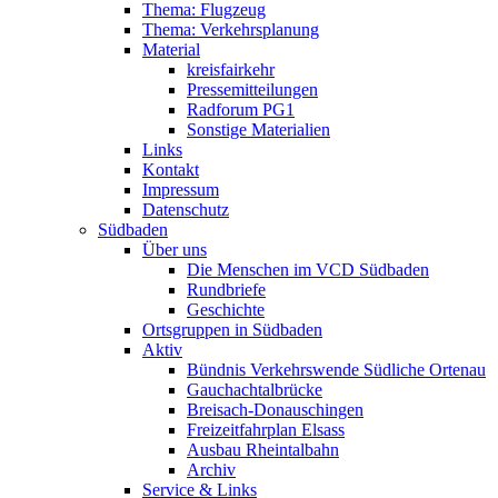
Thema: Flugzeug
Thema: Verkehrsplanung
Material
kreisfairkehr
Pressemitteilungen
Radforum PG1
Sonstige Materialien
Links
Kontakt
Impressum
Datenschutz
Südbaden
Über uns
Die Menschen im VCD Südbaden
Rundbriefe
Geschichte
Ortsgruppen in Südbaden
Aktiv
Bündnis Verkehrswende Südliche Ortenau
Gauchachtalbrücke
Breisach-Donauschingen
Freizeitfahrplan Elsass
Ausbau Rheintalbahn
Archiv
Service & Links