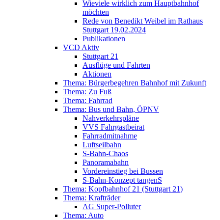
Wieviele wirklich zum Hauptbahnhof
möchten
Rede von Benedikt Weibel im Rathaus
Stuttgart 19.02.2024
Publikationen
VCD Aktiv
Stuttgart 21
Ausflüge und Fahrten
Aktionen
Thema: Bürgerbegehren Bahnhof mit Zukunft
Thema: Zu Fuß
Thema: Fahrrad
Thema: Bus und Bahn, ÖPNV
Nahverkehrspläne
VVS Fahrgastbeirat
Fahrradmitnahme
Luftseilbahn
S-Bahn-Chaos
Panoramabahn
Vordereinstieg bei Bussen
S-Bahn-Konzept tangenS
Thema: Kopfbahnhof 21 (Stuttgart 21)
Thema: Krafträder
AG Super-Polluter
Thema: Auto