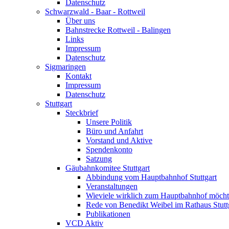
Datenschutz
Schwarzwald - Baar - Rottweil
Über uns
Bahnstrecke Rottweil - Balingen
Links
Impressum
Datenschutz
Sigmaringen
Kontakt
Impressum
Datenschutz
Stuttgart
Steckbrief
Unsere Politik
Büro und Anfahrt
Vorstand und Aktive
Spendenkonto
Satzung
Gäubahnkomitee Stuttgart
Abbindung vom Hauptbahnhof Stuttgart
Veranstaltungen
Wieviele wirklich zum Hauptbahnhof möch
Rede von Benedikt Weibel im Rathaus Stutt
Publikationen
VCD Aktiv