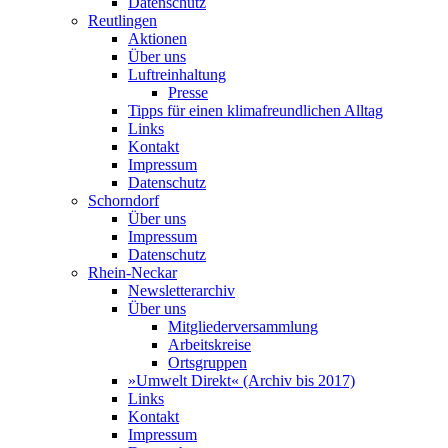
Datenschutz
Reutlingen
Aktionen
Über uns
Luftreinhaltung
Presse
Tipps für einen klimafreundlichen Alltag
Links
Kontakt
Impressum
Datenschutz
Schorndorf
Über uns
Impressum
Datenschutz
Rhein-Neckar
Newsletterarchiv
Über uns
Mitgliederversammlung
Arbeitskreise
Ortsgruppen
»Umwelt Direkt« (Archiv bis 2017)
Links
Kontakt
Impressum