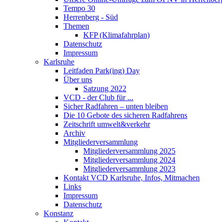
Tempo 30
Herrenberg - Süd
Themen
KFP (Klimafahrplan)
Datenschutz
Impressum
Karlsruhe
Leitfaden Park(ing) Day
Über uns
Satzung 2022
VCD - der Club für ...
Sicher Radfahren – unten bleiben
Die 10 Gebote des sicheren Radfahrens
Zeitschrift umwelt&verkehr
Archiv
Mitgliederversammlung
Mitgliederversammlung 2025
Mitgliederversammlung 2024
Mitgliederversammlung 2023
Kontakt VCD Karlsruhe, Infos, Mitmachen
Links
Impressum
Datenschutz
Konstanz