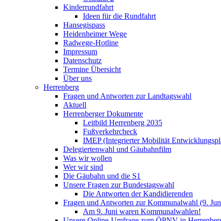
Kinderrundfahrt
Ideen für die Rundfahrt
Hansegispass
Heidenheimer Wege
Radwege-Hotline
Impressum
Datenschutz
Termine Übersicht
Über uns
Herrenberg
Fragen und Antworten zur Landtagswahl
Aktuell
Herrenberger Dokumente
Leitbild Herrenberg 2035
Fußverkehrcheck
IMEP (Integrierter Mobilität Entwicklungspl
Delegiertenwahl und Gäubahnfilm
Was wir wollen
Wer wir sind
Die Gäubahn und die S1
Unsere Fragen zur Bundestagswahl
Die Antworten der Kandidierenden
Fragen und Antworten zur Kommunalwahl (9. Jun
Am 9. Juni waren Kommunalwahlen!
Unsere Online-Umfrage zum ÖPNV in Herrenber