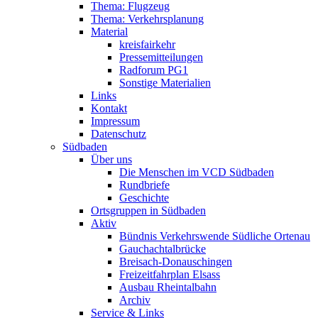
Thema: Flugzeug
Thema: Verkehrsplanung
Material
kreisfairkehr
Pressemitteilungen
Radforum PG1
Sonstige Materialien
Links
Kontakt
Impressum
Datenschutz
Südbaden
Über uns
Die Menschen im VCD Südbaden
Rundbriefe
Geschichte
Ortsgruppen in Südbaden
Aktiv
Bündnis Verkehrswende Südliche Ortenau
Gauchachtalbrücke
Breisach-Donauschingen
Freizeitfahrplan Elsass
Ausbau Rheintalbahn
Archiv
Service & Links