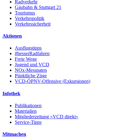
Radverkehr
Gäubahn & Stuttgart 21
Tourismus
Verkehrspolitik
Verkehrssicherheit
Aktionen
Ausflugstipps
#besserRadfahren
Freie Wege
Jugend und VCD
NOx-Messpaten
Pünktliche Züge
VCD-ÖPNV-Offensive (Exkursionen)
Infothek
Publikationen
Materialien
Mitgliederzeitung »VCD direkt«
Service-Tipps
Mitmachen