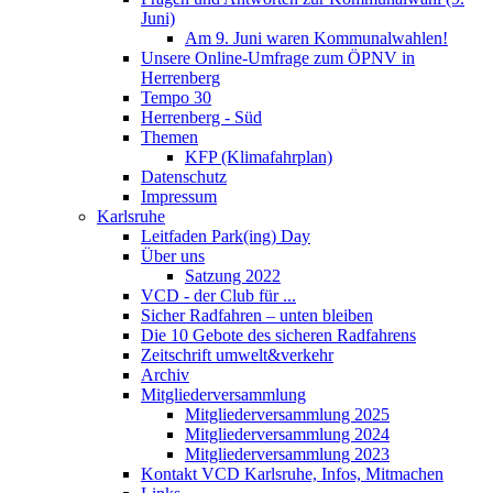
Juni)
Am 9. Juni waren Kommunalwahlen!
Unsere Online-Umfrage zum ÖPNV in
Herrenberg
Tempo 30
Herrenberg - Süd
Themen
KFP (Klimafahrplan)
Datenschutz
Impressum
Karlsruhe
Leitfaden Park(ing) Day
Über uns
Satzung 2022
VCD - der Club für ...
Sicher Radfahren – unten bleiben
Die 10 Gebote des sicheren Radfahrens
Zeitschrift umwelt&verkehr
Archiv
Mitgliederversammlung
Mitgliederversammlung 2025
Mitgliederversammlung 2024
Mitgliederversammlung 2023
Kontakt VCD Karlsruhe, Infos, Mitmachen