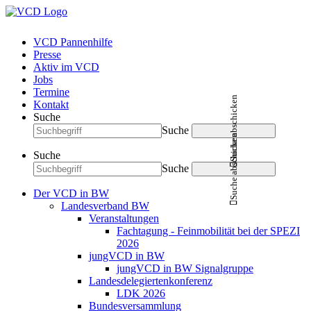
VCD Pannenhilfe
Presse
Aktiv im VCD
Jobs
Termine
Suche abschicken
Kontakt
Suche
Suche
Suche abschicken
Suche
Suche
Der VCD in BW
Landesverband BW
Veranstaltungen
Fachtagung - Feinmobilität bei der SPEZI
2026
jungVCD in BW
jungVCD in BW Signalgruppe
Landesdelegiertenkonferenz
LDK 2026
Bundesversammlung