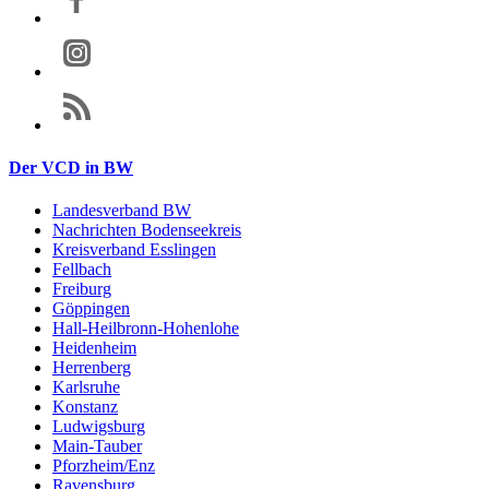
Der VCD in BW
Landesverband BW
Nachrichten Bodenseekreis
Kreisverband Esslingen
Fellbach
Freiburg
Göppingen
Hall-Heilbronn-Hohenlohe
Heidenheim
Herrenberg
Karlsruhe
Konstanz
Ludwigsburg
Main-Tauber
Pforzheim/Enz
Ravensburg