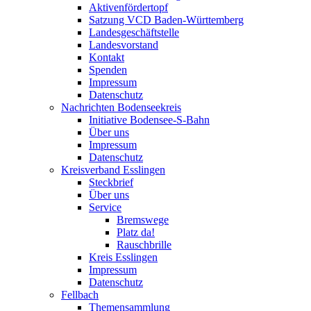
Aktivenfördertopf
Satzung VCD Baden-Württemberg
Landesgeschäftstelle
Landesvorstand
Kontakt
Spenden
Impressum
Datenschutz
Nachrichten Bodenseekreis
Initiative Bodensee-S-Bahn
Über uns
Impressum
Datenschutz
Kreisverband Esslingen
Steckbrief
Über uns
Service
Bremswege
Platz da!
Rauschbrille
Kreis Esslingen
Impressum
Datenschutz
Fellbach
Themensammlung