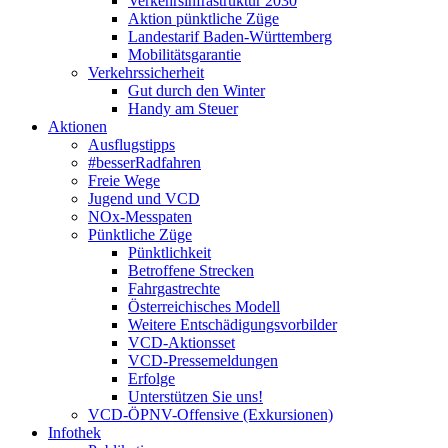
Verkehrsinfrastruktur 2030
Aktion pünktliche Züge
Landestarif Baden-Württemberg
Mobilitätsgarantie
Verkehrssicherheit
Gut durch den Winter
Handy am Steuer
Aktionen
Ausflugstipps
#besserRadfahren
Freie Wege
Jugend und VCD
NOx-Messpaten
Pünktliche Züge
Pünktlichkeit
Betroffene Strecken
Fahrgastrechte
Österreichisches Modell
Weitere Entschädigungsvorbilder
VCD-Aktionsset
VCD-Pressemeldungen
Erfolge
Unterstützen Sie uns!
VCD-ÖPNV-Offensive (Exkursionen)
Infothek