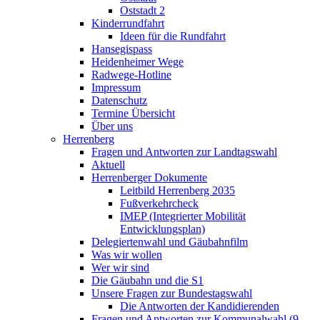
Oststadt 2
Kinderrundfahrt
Ideen für die Rundfahrt
Hansegispass
Heidenheimer Wege
Radwege-Hotline
Impressum
Datenschutz
Termine Übersicht
Über uns
Herrenberg
Fragen und Antworten zur Landtagswahl
Aktuell
Herrenberger Dokumente
Leitbild Herrenberg 2035
Fußverkehrcheck
IMEP (Integrierter Mobilität
Entwicklungsplan)
Delegiertenwahl und Gäubahnfilm
Was wir wollen
Wer wir sind
Die Gäubahn und die S1
Unsere Fragen zur Bundestagswahl
Die Antworten der Kandidierenden
Fragen und Antworten zur Kommunalwahl (9.