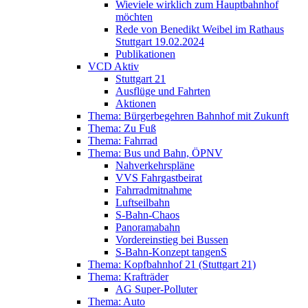
Wieviele wirklich zum Hauptbahnhof
möchten
Rede von Benedikt Weibel im Rathaus
Stuttgart 19.02.2024
Publikationen
VCD Aktiv
Stuttgart 21
Ausflüge und Fahrten
Aktionen
Thema: Bürgerbegehren Bahnhof mit Zukunft
Thema: Zu Fuß
Thema: Fahrrad
Thema: Bus und Bahn, ÖPNV
Nahverkehrspläne
VVS Fahrgastbeirat
Fahrradmitnahme
Luftseilbahn
S-Bahn-Chaos
Panoramabahn
Vordereinstieg bei Bussen
S-Bahn-Konzept tangenS
Thema: Kopfbahnhof 21 (Stuttgart 21)
Thema: Krafträder
AG Super-Polluter
Thema: Auto