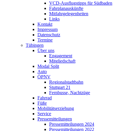
VCD-Ausflugstipps für Südbaden
Fahrplanauskünfte
Mitfahrgelegenheiten
Links
Kontakt
Impressum
Datenschutz
Termine
Tübingen
Über uns
Engagement
Mitgliedschaft
Modal Split
Auto
ÖPNV
Regionalstadtbahn
Stuttgart 21
Fernbusse, Nachtzüge
Fahrrad
Füße
Mobilitätserziehung
Service
Pressemitteilungen
Pressemitteilungen 2024
Pressemitteilungen 2022