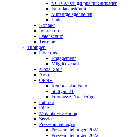
VCD-Ausflugstipps für Südbaden
Fahrplanauskünfte
Mitfahrgelegenheiten
Links
Kontakt
Impressum
Datenschutz
Termine
Tübingen
Über uns
Engagement
Mitgliedschaft
Modal Split
Auto
ÖPNV
Regionalstadtbahn
Stuttgart 21
Fernbusse, Nachtzüge
Fahrrad
Füße
Mobilitätserziehung
Service
Pressemitteilungen
Pressemitteilungen 2024
Pressemitteilungen 2022