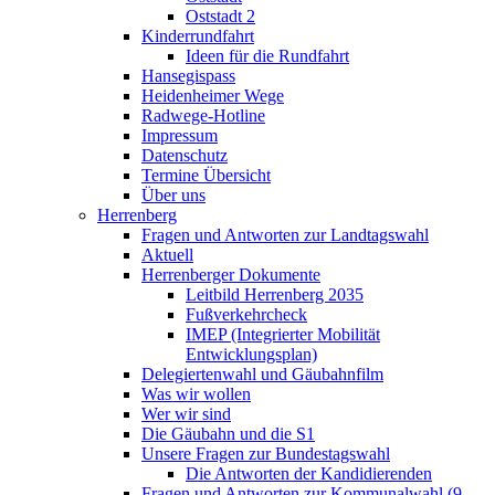
Oststadt 2
Kinderrundfahrt
Ideen für die Rundfahrt
Hansegispass
Heidenheimer Wege
Radwege-Hotline
Impressum
Datenschutz
Termine Übersicht
Über uns
Herrenberg
Fragen und Antworten zur Landtagswahl
Aktuell
Herrenberger Dokumente
Leitbild Herrenberg 2035
Fußverkehrcheck
IMEP (Integrierter Mobilität
Entwicklungsplan)
Delegiertenwahl und Gäubahnfilm
Was wir wollen
Wer wir sind
Die Gäubahn und die S1
Unsere Fragen zur Bundestagswahl
Die Antworten der Kandidierenden
Fragen und Antworten zur Kommunalwahl (9.