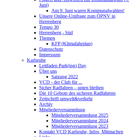
Juni)
Am 9. Juni waren Kommunalwahlen!
Unsere Online-Umfrage zum ÖPNV in
Herrenberg
Tempo 30
Herrenberg - Süd
Themen
KFP (Klimafahrplan)
Datenschutz
Impressum
Karlsruhe
Leitfaden Park(ing) Day
Über uns
Satzung 2022
VCD - der Club für ...
Sicher Radfahren – unten bleiben
Die 10 Gebote des sicheren Radfahrens
Zeitschrift umwelt&verkehr
Archiv
Mitgliederversammlung
Mitgliederversammlung 2025
Mitgliederversammlung 2024
Mitgliederversammlung 2023
Kontakt VCD Karlsruhe, Infos, Mitmachen