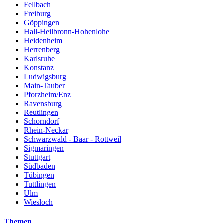
Fellbach
Freiburg
Göppingen
Hall-Heilbronn-Hohenlohe
Heidenheim
Herrenberg
Karlsruhe
Konstanz
Ludwigsburg
Main-Tauber
Pforzheim/Enz
Ravensburg
Reutlingen
Schorndorf
Rhein-Neckar
Schwarzwald - Baar - Rottweil
Sigmaringen
Stuttgart
Südbaden
Tübingen
Tuttlingen
Ulm
Wiesloch
Themen