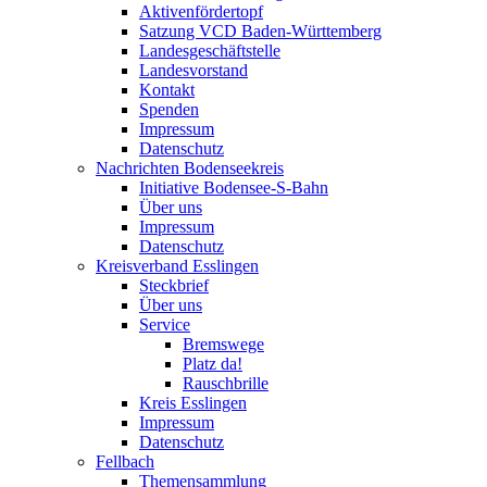
Aktivenfördertopf
Satzung VCD Baden-Württemberg
Landesgeschäftstelle
Landesvorstand
Kontakt
Spenden
Impressum
Datenschutz
Nachrichten Bodenseekreis
Initiative Bodensee-S-Bahn
Über uns
Impressum
Datenschutz
Kreisverband Esslingen
Steckbrief
Über uns
Service
Bremswege
Platz da!
Rauschbrille
Kreis Esslingen
Impressum
Datenschutz
Fellbach
Themensammlung