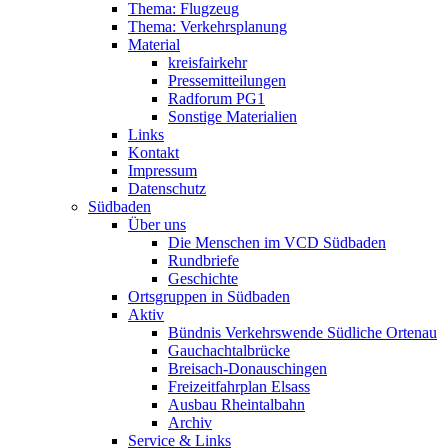
Thema: Flugzeug
Thema: Verkehrsplanung
Material
kreisfairkehr
Pressemitteilungen
Radforum PG1
Sonstige Materialien
Links
Kontakt
Impressum
Datenschutz
Südbaden
Über uns
Die Menschen im VCD Südbaden
Rundbriefe
Geschichte
Ortsgruppen in Südbaden
Aktiv
Bündnis Verkehrswende Südliche Ortenau
Gauchachtalbrücke
Breisach-Donauschingen
Freizeitfahrplan Elsass
Ausbau Rheintalbahn
Archiv
Service & Links