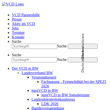
VCD Pannenhilfe
Presse
Aktiv im VCD
Jobs
Termine
Suche abschicken
Kontakt
Suche
Suche
Suche abschicken
Suche
Suche
Der VCD in BW
Landesverband BW
Veranstaltungen
Fachtagung - Feinmobilität bei der SPEZI
2026
jungVCD in BW
jungVCD in BW Signalgruppe
Landesdelegiertenkonferenz
LDK 2026
Bundesversammlung