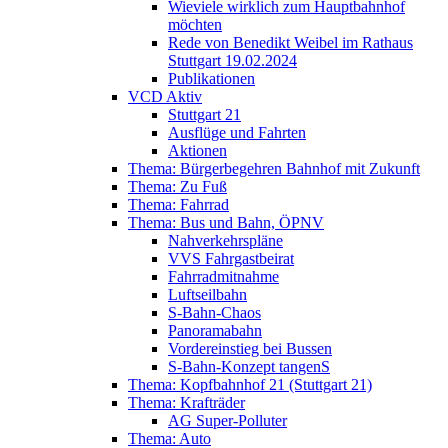
Wieviele wirklich zum Hauptbahnhof
möchten
Rede von Benedikt Weibel im Rathaus
Stuttgart 19.02.2024
Publikationen
VCD Aktiv
Stuttgart 21
Ausflüge und Fahrten
Aktionen
Thema: Bürgerbegehren Bahnhof mit Zukunft
Thema: Zu Fuß
Thema: Fahrrad
Thema: Bus und Bahn, ÖPNV
Nahverkehrspläne
VVS Fahrgastbeirat
Fahrradmitnahme
Luftseilbahn
S-Bahn-Chaos
Panoramabahn
Vordereinstieg bei Bussen
S-Bahn-Konzept tangenS
Thema: Kopfbahnhof 21 (Stuttgart 21)
Thema: Krafträder
AG Super-Polluter
Thema: Auto