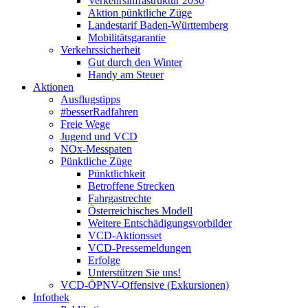
Verkehrsinfrastruktur 2030
Aktion pünktliche Züge
Landestarif Baden-Württemberg
Mobilitätsgarantie
Verkehrssicherheit
Gut durch den Winter
Handy am Steuer
Aktionen
Ausflugstipps
#besserRadfahren
Freie Wege
Jugend und VCD
NOx-Messpaten
Pünktliche Züge
Pünktlichkeit
Betroffene Strecken
Fahrgastrechte
Österreichisches Modell
Weitere Entschädigungsvorbilder
VCD-Aktionsset
VCD-Pressemeldungen
Erfolge
Unterstützen Sie uns!
VCD-ÖPNV-Offensive (Exkursionen)
Infothek