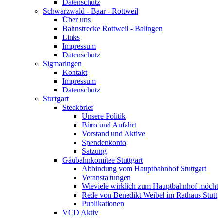
Datenschutz
Schwarzwald - Baar - Rottweil
Über uns
Bahnstrecke Rottweil - Balingen
Links
Impressum
Datenschutz
Sigmaringen
Kontakt
Impressum
Datenschutz
Stuttgart
Steckbrief
Unsere Politik
Büro und Anfahrt
Vorstand und Aktive
Spendenkonto
Satzung
Gäubahnkomitee Stuttgart
Abbindung vom Hauptbahnhof Stuttgart
Veranstaltungen
Wieviele wirklich zum Hauptbahnhof möch
Rede von Benedikt Weibel im Rathaus Stutt
Publikationen
VCD Aktiv