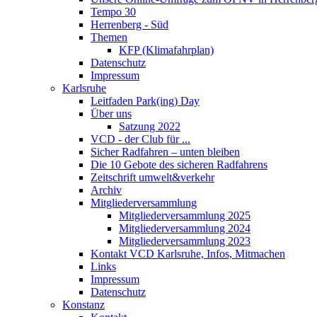
Tempo 30
Herrenberg - Süd
Themen
KFP (Klimafahrplan)
Datenschutz
Impressum
Karlsruhe
Leitfaden Park(ing) Day
Über uns
Satzung 2022
VCD - der Club für ...
Sicher Radfahren – unten bleiben
Die 10 Gebote des sicheren Radfahrens
Zeitschrift umwelt&verkehr
Archiv
Mitgliederversammlung
Mitgliederversammlung 2025
Mitgliederversammlung 2024
Mitgliederversammlung 2023
Kontakt VCD Karlsruhe, Infos, Mitmachen
Links
Impressum
Datenschutz
Konstanz