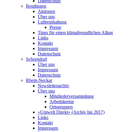
Datenschutz
Reutlingen
Aktionen
Über uns
Luftreinhaltung
Presse
Tipps für einen klimafreundlichen Alltag
Links
Kontakt
Impressum
Datenschutz
Schorndorf
Über uns
Impressum
Datenschutz
Rhein-Neckar
Newsletterarchiv
Über uns
Mitgliederversammlung
Arbeitskreise
Ortsgruppen
»Umwelt Direkt« (Archiv bis 2017)
Links
Kontakt
Impressum