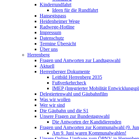
Kinderrundfahrt
Ideen für die Rundfahrt
Hansegispass
Heidenheimer Wege
Radwege-Hotline
Impressum
Datenschutz
Termine Übersicht
Über uns
Herrenberg
Fragen und Antworten zur Landtagswahl
Aktuell
Herrenberger Dokumente
Leitbild Herrenberg 2035
Fußverkehrcheck
IMEP (Integrierter Mobilität Entwicklungspl
Delegiertenwahl und Gäubahnfilm
Was wir wollen
Wer wir sind
Die Gäubahn und die S1
Unsere Fragen zur Bundestagswahl
Die Antworten der Kandidierenden
Fragen und Antworten zur Kommunalwahl (9. Jun
Am 9. Juni waren Kommunalwahlen!
Unsere Online-Umfrage zum ÖPNV in Herrenber