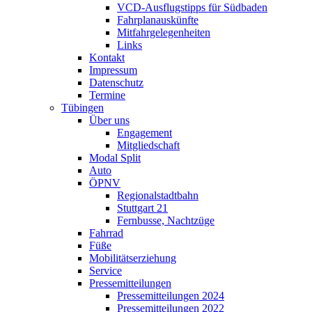
VCD-Ausflugstipps für Südbaden
Fahrplanauskünfte
Mitfahrgelegenheiten
Links
Kontakt
Impressum
Datenschutz
Termine
Tübingen
Über uns
Engagement
Mitgliedschaft
Modal Split
Auto
ÖPNV
Regionalstadtbahn
Stuttgart 21
Fernbusse, Nachtzüge
Fahrrad
Füße
Mobilitätserziehung
Service
Pressemitteilungen
Pressemitteilungen 2024
Pressemitteilungen 2022