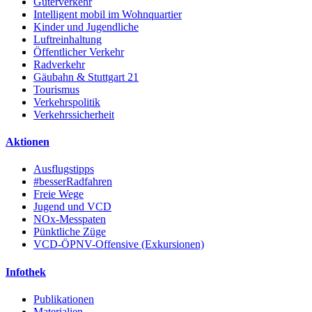
Güterverkehr
Intelligent mobil im Wohnquartier
Kinder und Jugendliche
Luftreinhaltung
Öffentlicher Verkehr
Radverkehr
Gäubahn & Stuttgart 21
Tourismus
Verkehrspolitik
Verkehrssicherheit
Aktionen
Ausflugstipps
#besserRadfahren
Freie Wege
Jugend und VCD
NOx-Messpaten
Pünktliche Züge
VCD-ÖPNV-Offensive (Exkursionen)
Infothek
Publikationen
Materialien