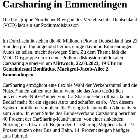
Carsharing in Emmendingen
Die Ortsgruppe Nördlicher Breisgau des Verkehrsclubs Deutschland
(VCD) lädt ein zur Podiumsdiskussion
Im Durchschnitt stehen die 48 Millionen Pkw in Deutschland fast 23
Stunden pro Tag ungenutzt herum, einige davon in Emmendingen.
Autos zu teilen, macht deswegen Sinn. Zu dem Thema lädt die
VDC Ortsgruppe ein zu einer Podiumsdiskussion mit lokalen
Carsharing Anbietern am
Mittwoch, 22.03.2023, 19 Uhr im
Gemeindesaal Bonifatius, Markgraf-Jacob-Allee 2,
Emmendingen
.
CarSharing ermöglicht eine flexible Wahl der Verkehrsmittel und die
Nutzer*innen zahlen nur dann, wenn sie das Auto tatsächlich
nutzen. Viele Nutzer*innen von CarSharing sehen oftmals keinen
Bedarf mehr für ein eigenes Auto und schaffen es ab. Von diesem
System profitieren vor allem die ökologisch sinnvollen Alternativen
zum Auto. In einer Studie des Bundesverband Carsharing berichten
40 Prozent der CarSharing-Kund*innen von einer sinkenden
Nutzung des Pkw nach Beginn der CarSharing-Mitgliedschaft. 19
Prozent nutzen öfter Bus und Bahn. 14 Prozent steigen häufiger
aufs Fahrrad.