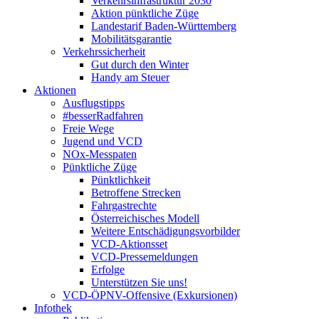
Verkehrsinfrastruktur 2030
Aktion pünktliche Züge
Landestarif Baden-Württemberg
Mobilitätsgarantie
Verkehrssicherheit
Gut durch den Winter
Handy am Steuer
Aktionen
Ausflugstipps
#besserRadfahren
Freie Wege
Jugend und VCD
NOx-Messpaten
Pünktliche Züge
Pünktlichkeit
Betroffene Strecken
Fahrgastrechte
Österreichisches Modell
Weitere Entschädigungsvorbilder
VCD-Aktionsset
VCD-Pressemeldungen
Erfolge
Unterstützen Sie uns!
VCD-ÖPNV-Offensive (Exkursionen)
Infothek