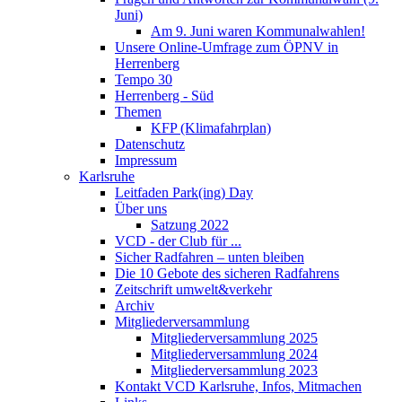
Juni)
Am 9. Juni waren Kommunalwahlen!
Unsere Online-Umfrage zum ÖPNV in
Herrenberg
Tempo 30
Herrenberg - Süd
Themen
KFP (Klimafahrplan)
Datenschutz
Impressum
Karlsruhe
Leitfaden Park(ing) Day
Über uns
Satzung 2022
VCD - der Club für ...
Sicher Radfahren – unten bleiben
Die 10 Gebote des sicheren Radfahrens
Zeitschrift umwelt&verkehr
Archiv
Mitgliederversammlung
Mitgliederversammlung 2025
Mitgliederversammlung 2024
Mitgliederversammlung 2023
Kontakt VCD Karlsruhe, Infos, Mitmachen