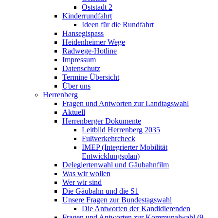
Oststadt 2
Kinderrundfahrt
Ideen für die Rundfahrt
Hansegispass
Heidenheimer Wege
Radwege-Hotline
Impressum
Datenschutz
Termine Übersicht
Über uns
Herrenberg
Fragen und Antworten zur Landtagswahl
Aktuell
Herrenberger Dokumente
Leitbild Herrenberg 2035
Fußverkehrcheck
IMEP (Integrierter Mobilität
Entwicklungsplan)
Delegiertenwahl und Gäubahnfilm
Was wir wollen
Wer wir sind
Die Gäubahn und die S1
Unsere Fragen zur Bundestagswahl
Die Antworten der Kandidierenden
Fragen und Antworten zur Kommunalwahl (9.