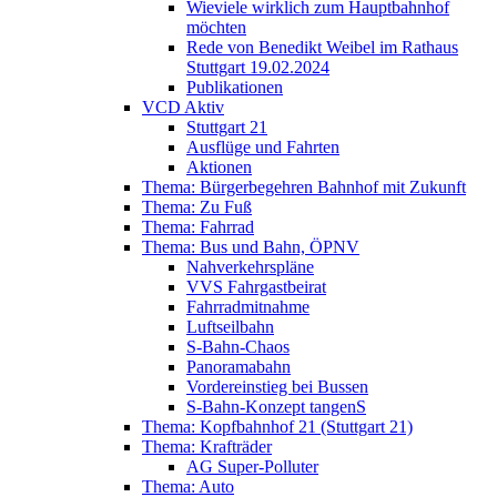
Wieviele wirklich zum Hauptbahnhof
möchten
Rede von Benedikt Weibel im Rathaus
Stuttgart 19.02.2024
Publikationen
VCD Aktiv
Stuttgart 21
Ausflüge und Fahrten
Aktionen
Thema: Bürgerbegehren Bahnhof mit Zukunft
Thema: Zu Fuß
Thema: Fahrrad
Thema: Bus und Bahn, ÖPNV
Nahverkehrspläne
VVS Fahrgastbeirat
Fahrradmitnahme
Luftseilbahn
S-Bahn-Chaos
Panoramabahn
Vordereinstieg bei Bussen
S-Bahn-Konzept tangenS
Thema: Kopfbahnhof 21 (Stuttgart 21)
Thema: Krafträder
AG Super-Polluter
Thema: Auto