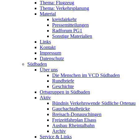
Thema: Flugzeug
Thema: Verkehrsplanung
Material
kreisfairkehr
Pressemitteilungen
Radforum PG1
Sonstige Materialien
Links
Kontakt
Impressum
Datenschutz
Südbaden
Über uns
Die Menschen im VCD Südbaden
Rundbriefe
Geschichte
Ortsgruppen in Südbaden
Aktiv
Bündnis Verkehrswende Südliche Ortenau
Gauchachtalbrücke
Breisach-Donauschingen
Freizeitfahrplan Elsass
Ausbau Rheintalbahn
Archiv
Service & Links