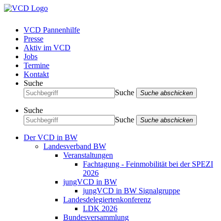
VCD Pannenhilfe
Presse
Aktiv im VCD
Jobs
Termine
Kontakt
Suche
Suche
Suche abschicken
Suche
Suche
Suche abschicken
Der VCD in BW
Landesverband BW
Veranstaltungen
Fachtagung - Feinmobilität bei der SPEZI
2026
jungVCD in BW
jungVCD in BW Signalgruppe
Landesdelegiertenkonferenz
LDK 2026
Bundesversammlung