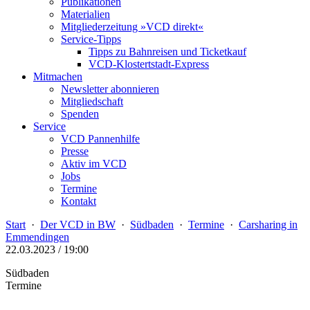
Publikationen
Materialien
Mitgliederzeitung »VCD direkt«
Service-Tipps
Tipps zu Bahnreisen und Ticketkauf
VCD-Klostertstadt-Express
Mitmachen
Newsletter abonnieren
Mitgliedschaft
Spenden
Service
VCD Pannenhilfe
Presse
Aktiv im VCD
Jobs
Termine
Kontakt
Start
·
Der VCD in BW
·
Südbaden
·
Termine
·
Carsharing in
Emmendingen
22.03.2023 / 19:00
Südbaden
Termine