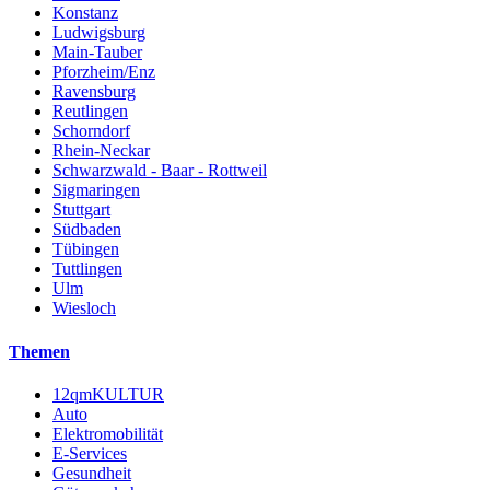
Konstanz
Ludwigsburg
Main-Tauber
Pforzheim/Enz
Ravensburg
Reutlingen
Schorndorf
Rhein-Neckar
Schwarzwald - Baar - Rottweil
Sigmaringen
Stuttgart
Südbaden
Tübingen
Tuttlingen
Ulm
Wiesloch
Themen
12qmKULTUR
Auto
Elektromobilität
E-Services
Gesundheit