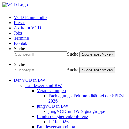
VCD Pannenhilfe
Presse
Aktiv im VCD
Jobs
Termine
Kontakt
Suche
Suche
Suche abschicken
Suche
Suche
Suche abschicken
Der VCD in BW
Landesverband BW
Veranstaltungen
Fachtagung - Feinmobilität bei der SPEZI
2026
jungVCD in BW
jungVCD in BW Signalgruppe
Landesdelegiertenkonferenz
LDK 2026
Bundesversammlung