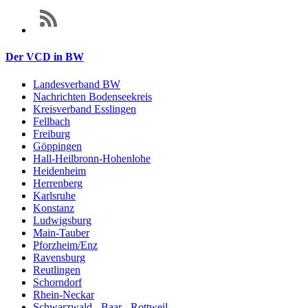
Der VCD in BW
Landesverband BW
Nachrichten Bodenseekreis
Kreisverband Esslingen
Fellbach
Freiburg
Göppingen
Hall-Heilbronn-Hohenlohe
Heidenheim
Herrenberg
Karlsruhe
Konstanz
Ludwigsburg
Main-Tauber
Pforzheim/Enz
Ravensburg
Reutlingen
Schorndorf
Rhein-Neckar
Schwarzwald - Baar - Rottweil