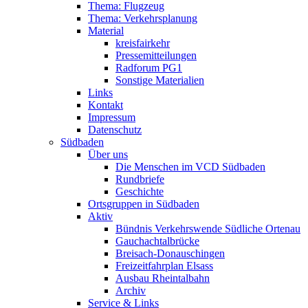
Thema: Flugzeug
Thema: Verkehrsplanung
Material
kreisfairkehr
Pressemitteilungen
Radforum PG1
Sonstige Materialien
Links
Kontakt
Impressum
Datenschutz
Südbaden
Über uns
Die Menschen im VCD Südbaden
Rundbriefe
Geschichte
Ortsgruppen in Südbaden
Aktiv
Bündnis Verkehrswende Südliche Ortenau
Gauchachtalbrücke
Breisach-Donauschingen
Freizeitfahrplan Elsass
Ausbau Rheintalbahn
Archiv
Service & Links