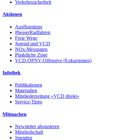
Verkehrssicherheit
Aktionen
Ausflugstipps
#besserRadfahren
Freie Wege
Jugend und VCD
NOx-Messpaten
Pünktliche Züge
VCD-ÖPNV-Offensive (Exkursionen)
Infothek
Publikationen
Materialien
Mitgliederzeitung »VCD direkt«
Service-Tipps
Mitmachen
Newsletter abonnieren
Mitgliedschaft
Spenden