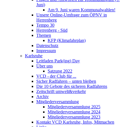
Juni)
Am 9. Juni waren Kommunalwahlen!
Unsere Online-Umfrage zum ÖPNV in
Herrenberg
Tempo 30
Herrenberg - Süd
Themen
KFP (Klimafahrplan)
Datenschutz
Impressum
Karlsruhe
Leitfaden Park(ing) Day
Über uns
Satzung 2022
VCD - der Club für ...
Sicher Radfahren – unten bleiben
Die 10 Gebote des sicheren Radfahrens
Zeitschrift umwelt&verkehr
Archiv
Mitgliederversammlung
Mitgliederversammlung 2025
Mitgliederversammlung 2024
Mitgliederversammlung 2023
Kontakt VCD Karlsruhe, Infos, Mitmachen