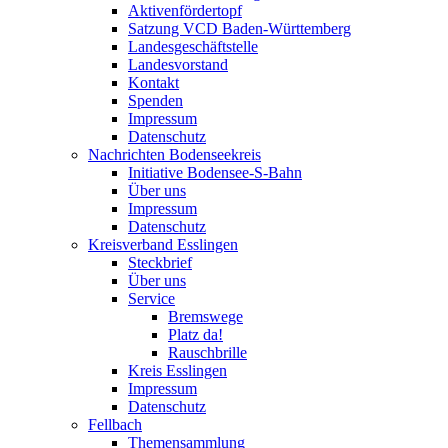
Aktivenfördertopf
Satzung VCD Baden-Württemberg
Landesgeschäftstelle
Landesvorstand
Kontakt
Spenden
Impressum
Datenschutz
Nachrichten Bodenseekreis
Initiative Bodensee-S-Bahn
Über uns
Impressum
Datenschutz
Kreisverband Esslingen
Steckbrief
Über uns
Service
Bremswege
Platz da!
Rauschbrille
Kreis Esslingen
Impressum
Datenschutz
Fellbach
Themensammlung