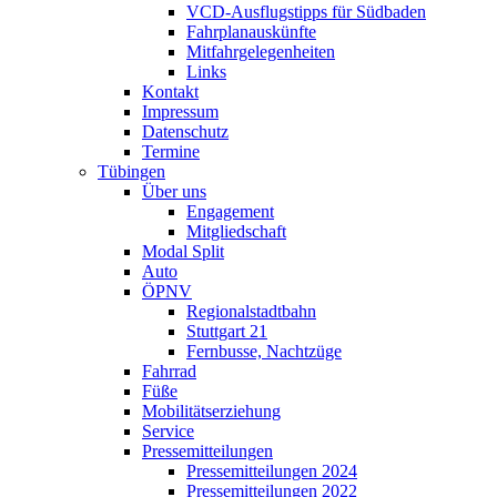
VCD-Ausflugstipps für Südbaden
Fahrplanauskünfte
Mitfahrgelegenheiten
Links
Kontakt
Impressum
Datenschutz
Termine
Tübingen
Über uns
Engagement
Mitgliedschaft
Modal Split
Auto
ÖPNV
Regionalstadtbahn
Stuttgart 21
Fernbusse, Nachtzüge
Fahrrad
Füße
Mobilitätserziehung
Service
Pressemitteilungen
Pressemitteilungen 2024
Pressemitteilungen 2022