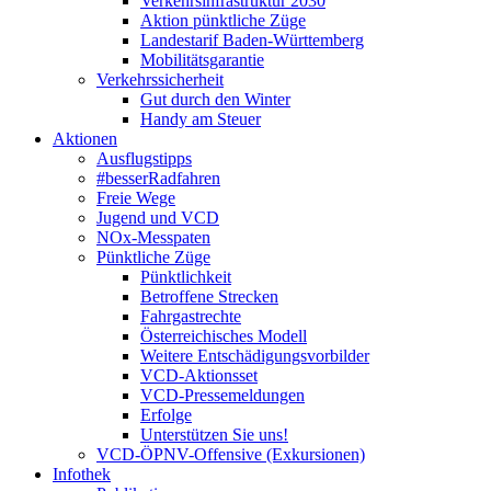
Verkehrsinfrastruktur 2030
Aktion pünktliche Züge
Landestarif Baden-Württemberg
Mobilitätsgarantie
Verkehrssicherheit
Gut durch den Winter
Handy am Steuer
Aktionen
Ausflugstipps
#besserRadfahren
Freie Wege
Jugend und VCD
NOx-Messpaten
Pünktliche Züge
Pünktlichkeit
Betroffene Strecken
Fahrgastrechte
Österreichisches Modell
Weitere Entschädigungsvorbilder
VCD-Aktionsset
VCD-Pressemeldungen
Erfolge
Unterstützen Sie uns!
VCD-ÖPNV-Offensive (Exkursionen)
Infothek