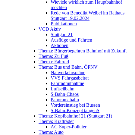
Wieviele wirklich zum Hauptbahnhof
möchten
Rede von Benedikt Weibel im Rathaus
Stuttgart 19.02.2024
Publikationen
VCD Aktiv
Stuttgart 21
Ausflüge und Fahrten
Aktionen
Thema: Bürgerbegehren Bahnhof mit Zukunft
Thema: Zu Fuß
Thema: Fahrrad
Thema: Bus und Bahn, ÖPNV
Nahverkehrspläne
VVS Fahrgastbeirat
Fahrradmitnahme
Luftseilbahn
S-Bahn-Chaos
Panoramabahn
Vordereinstieg bei Bussen
S-Bahn-Konzept tangenS
Thema: Kopfbahnhof 21 (Stuttgart 21)
Thema: Krafträder
AG Super-Polluter
Thema: Auto