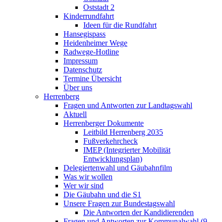
Oststadt 2
Kinderrundfahrt
Ideen für die Rundfahrt
Hansegispass
Heidenheimer Wege
Radwege-Hotline
Impressum
Datenschutz
Termine Übersicht
Über uns
Herrenberg
Fragen und Antworten zur Landtagswahl
Aktuell
Herrenberger Dokumente
Leitbild Herrenberg 2035
Fußverkehrcheck
IMEP (Integrierter Mobilität
Entwicklungsplan)
Delegiertenwahl und Gäubahnfilm
Was wir wollen
Wer wir sind
Die Gäubahn und die S1
Unsere Fragen zur Bundestagswahl
Die Antworten der Kandidierenden
Fragen und Antworten zur Kommunalwahl (9.