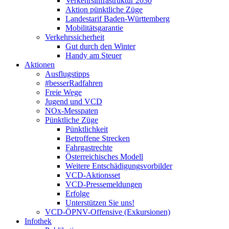
Verkehrsinfrastruktur 2030
Aktion pünktliche Züge
Landestarif Baden-Württemberg
Mobilitätsgarantie
Verkehrssicherheit
Gut durch den Winter
Handy am Steuer
Aktionen
Ausflugstipps
#besserRadfahren
Freie Wege
Jugend und VCD
NOx-Messpaten
Pünktliche Züge
Pünktlichkeit
Betroffene Strecken
Fahrgastrechte
Österreichisches Modell
Weitere Entschädigungsvorbilder
VCD-Aktionsset
VCD-Pressemeldungen
Erfolge
Unterstützen Sie uns!
VCD-ÖPNV-Offensive (Exkursionen)
Infothek