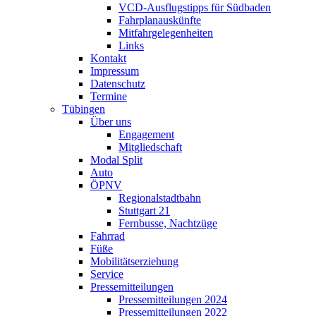
VCD-Ausflugstipps für Südbaden
Fahrplanauskünfte
Mitfahrgelegenheiten
Links
Kontakt
Impressum
Datenschutz
Termine
Tübingen
Über uns
Engagement
Mitgliedschaft
Modal Split
Auto
ÖPNV
Regionalstadtbahn
Stuttgart 21
Fernbusse, Nachtzüge
Fahrrad
Füße
Mobilitätserziehung
Service
Pressemitteilungen
Pressemitteilungen 2024
Pressemitteilungen 2022