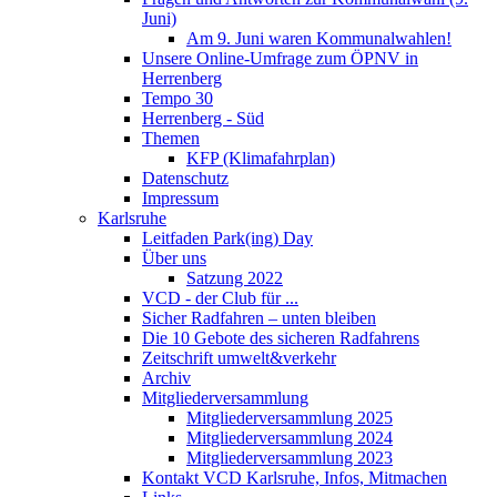
Juni)
Am 9. Juni waren Kommunalwahlen!
Unsere Online-Umfrage zum ÖPNV in
Herrenberg
Tempo 30
Herrenberg - Süd
Themen
KFP (Klimafahrplan)
Datenschutz
Impressum
Karlsruhe
Leitfaden Park(ing) Day
Über uns
Satzung 2022
VCD - der Club für ...
Sicher Radfahren – unten bleiben
Die 10 Gebote des sicheren Radfahrens
Zeitschrift umwelt&verkehr
Archiv
Mitgliederversammlung
Mitgliederversammlung 2025
Mitgliederversammlung 2024
Mitgliederversammlung 2023
Kontakt VCD Karlsruhe, Infos, Mitmachen