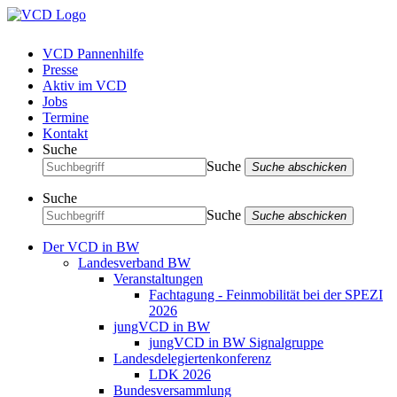
VCD Pannenhilfe
Presse
Aktiv im VCD
Jobs
Termine
Kontakt
Suche
Suche
Suche abschicken
Suche
Suche
Suche abschicken
Der VCD in BW
Landesverband BW
Veranstaltungen
Fachtagung - Feinmobilität bei der SPEZI
2026
jungVCD in BW
jungVCD in BW Signalgruppe
Landesdelegiertenkonferenz
LDK 2026
Bundesversammlung