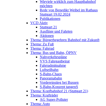
Wieviele wirklich zum Hauptbahnhof
möchten
Rede von Benedikt Weibel im Rathaus
Stuttgart 19.02.2024
Publikationen
VCD Aktiv
Stuttgart 21
Ausflüge und Fahrten
Aktionen
Thema: Bürgerbegehren Bahnhof mit Zukunft
Thema: Zu Fuß
Thema: Fahrrad
Thema: Bus und Bahn, ÖPNV
Nahverkehrspläne
VVS Fahrgastbeirat
Fahrradmitnahme
Luftseilbahn
S-Bahn-Chaos
Panoramabahn
Vordereinstieg bei Bussen
S-Bahn-Konzept tangenS
Thema: Kopfbahnhof 21 (Stuttgart 21)
Thema: Krafträder
AG Super-Polluter
Thema: Auto