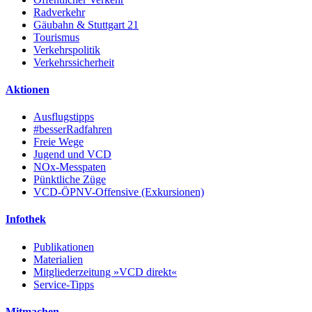
Radverkehr
Gäubahn & Stuttgart 21
Tourismus
Verkehrspolitik
Verkehrssicherheit
Aktionen
Ausflugstipps
#besserRadfahren
Freie Wege
Jugend und VCD
NOx-Messpaten
Pünktliche Züge
VCD-ÖPNV-Offensive (Exkursionen)
Infothek
Publikationen
Materialien
Mitgliederzeitung »VCD direkt«
Service-Tipps
Mitmachen