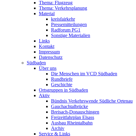
Thema: Flugzeug
Thema: Verkehrsplanung
Material
kreisfairkehr
Pressemitteilungen
Radforum PG1
Sonstige Materialien
Links
Kontakt
Impressum
Datenschutz
Südbaden
Über uns
Die Menschen im VCD Südbaden
Rundbriefe
Geschichte
Ortsgruppen in Südbaden
Aktiv
Bündnis Verkehrswende Südliche Ortenau
Gauchachtalbrücke
Breisach-Donauschingen
Freizeitfahrplan Elsass
Ausbau Rheintalbahn
Archiv
Service & Links