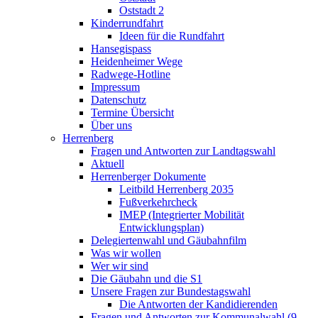
Oststadt 2
Kinderrundfahrt
Ideen für die Rundfahrt
Hansegispass
Heidenheimer Wege
Radwege-Hotline
Impressum
Datenschutz
Termine Übersicht
Über uns
Herrenberg
Fragen und Antworten zur Landtagswahl
Aktuell
Herrenberger Dokumente
Leitbild Herrenberg 2035
Fußverkehrcheck
IMEP (Integrierter Mobilität
Entwicklungsplan)
Delegiertenwahl und Gäubahnfilm
Was wir wollen
Wer wir sind
Die Gäubahn und die S1
Unsere Fragen zur Bundestagswahl
Die Antworten der Kandidierenden
Fragen und Antworten zur Kommunalwahl (9.