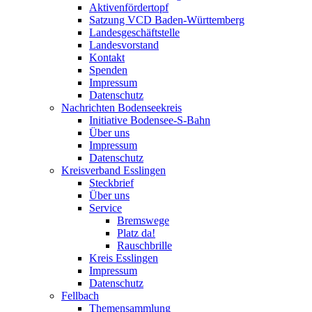
Aktivenfördertopf
Satzung VCD Baden-Württemberg
Landesgeschäftstelle
Landesvorstand
Kontakt
Spenden
Impressum
Datenschutz
Nachrichten Bodenseekreis
Initiative Bodensee-S-Bahn
Über uns
Impressum
Datenschutz
Kreisverband Esslingen
Steckbrief
Über uns
Service
Bremswege
Platz da!
Rauschbrille
Kreis Esslingen
Impressum
Datenschutz
Fellbach
Themensammlung