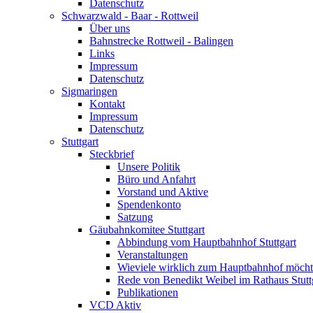
Datenschutz
Schwarzwald - Baar - Rottweil
Über uns
Bahnstrecke Rottweil - Balingen
Links
Impressum
Datenschutz
Sigmaringen
Kontakt
Impressum
Datenschutz
Stuttgart
Steckbrief
Unsere Politik
Büro und Anfahrt
Vorstand und Aktive
Spendenkonto
Satzung
Gäubahnkomitee Stuttgart
Abbindung vom Hauptbahnhof Stuttgart
Veranstaltungen
Wieviele wirklich zum Hauptbahnhof möch
Rede von Benedikt Weibel im Rathaus Stutt
Publikationen
VCD Aktiv