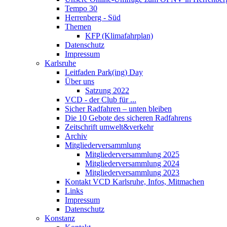
Tempo 30
Herrenberg - Süd
Themen
KFP (Klimafahrplan)
Datenschutz
Impressum
Karlsruhe
Leitfaden Park(ing) Day
Über uns
Satzung 2022
VCD - der Club für ...
Sicher Radfahren – unten bleiben
Die 10 Gebote des sicheren Radfahrens
Zeitschrift umwelt&verkehr
Archiv
Mitgliederversammlung
Mitgliederversammlung 2025
Mitgliederversammlung 2024
Mitgliederversammlung 2023
Kontakt VCD Karlsruhe, Infos, Mitmachen
Links
Impressum
Datenschutz
Konstanz