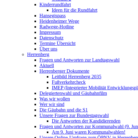
Kinderrundfahrt
Ideen für die Rundfahrt
Hansegispass
Heidenheimer Wege
Radwege-Hotline
Impressum
Datenschutz
Termine Übersicht
Über uns
Herrenberg
Fragen und Antworten zur Landtagswahl
Aktuell
Herrenberger Dokumente
Leitbild Herrenberg 2035
Fußverkehrcheck
IMEP (Integrierter Mobilität Entwicklungspl
Delegiertenwahl und Gäubahnfilm
Was wir wollen
Wer wir sind
Die Gäubahn und die S1
Unsere Fragen zur Bundestagswahl
Die Antworten der Kandidierenden
Fragen und Antworten zur Kommunalwahl (9. Jun
Am 9. Juni waren Kommunalwahlen!
Unsere Online-Umfrage zum ÖPNV in Herrenber