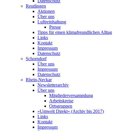
Datenschutz
Reutlingen
Aktionen
Über uns
Luftreinhaltung
Presse
Tipps für einen klimafreundlichen Alltag
Links
Kontakt
Impressum
Datenschutz
Schorndorf
Über uns
Impressum
Datenschutz
Rhein-Neckar
Newsletterarchiv
Über uns
Mitgliederversammlung
Arbeitskreise
Ortsgruppen
»Umwelt Direkt« (Archiv bis 2017)
Links
Kontakt
Impressum