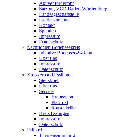
Aktivenfördertopf
Satzung VCD Baden-Württemberg
Landesgeschäftstelle
Landesvorstand
Kontakt
Spenden
Impressum
Datenschutz
Nachrichten Bodenseekreis
Initiative Bodensee-S-Bahn
Über uns
Impressum
Datenschutz
Kreisverband Esslingen
Steckbrief
Über uns
Service
Bremswege
Platz da!
Rauschbrille
Kreis Esslingen
Impressum
Datenschutz
Fellbach
Themensammlung