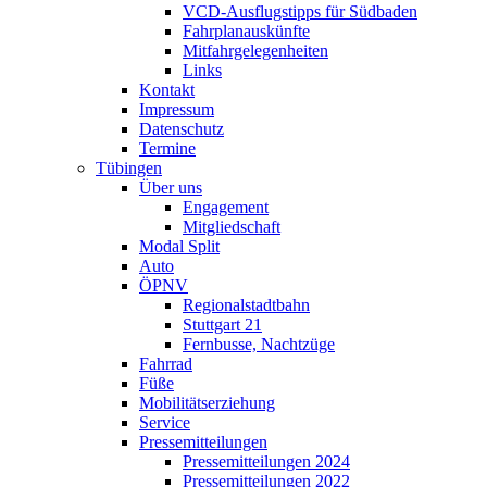
VCD-Ausflugstipps für Südbaden
Fahrplanauskünfte
Mitfahrgelegenheiten
Links
Kontakt
Impressum
Datenschutz
Termine
Tübingen
Über uns
Engagement
Mitgliedschaft
Modal Split
Auto
ÖPNV
Regionalstadtbahn
Stuttgart 21
Fernbusse, Nachtzüge
Fahrrad
Füße
Mobilitätserziehung
Service
Pressemitteilungen
Pressemitteilungen 2024
Pressemitteilungen 2022