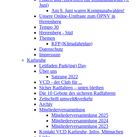
Juni)
Am 9. Juni waren Kommunalwahlen!
Unsere Online-Umfrage zum ÖPNV in
Herrenberg
Tempo 30
Herrenberg - Süd
Themen
KFP (Klimafahrplan)
Datenschutz
Impressum
Karlsruhe
Leitfaden Park(ing) Day
Über uns
Satzung 2022
VCD - der Club für ...
Sicher Radfahren – unten bleiben
Die 10 Gebote des sicheren Radfahrens
Zeitschrift umwelt&verkehr
Archiv
Mitgliederversammlung
Mitgliederversammlung 2025
Mitgliederversammlung 2024
Mitgliederversammlung 2023
Kontakt VCD Karlsruhe, Infos, Mitmachen