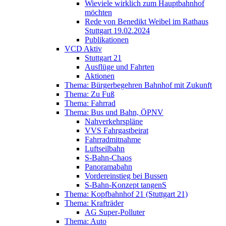
Wieviele wirklich zum Hauptbahnhof
möchten
Rede von Benedikt Weibel im Rathaus
Stuttgart 19.02.2024
Publikationen
VCD Aktiv
Stuttgart 21
Ausflüge und Fahrten
Aktionen
Thema: Bürgerbegehren Bahnhof mit Zukunft
Thema: Zu Fuß
Thema: Fahrrad
Thema: Bus und Bahn, ÖPNV
Nahverkehrspläne
VVS Fahrgastbeirat
Fahrradmitnahme
Luftseilbahn
S-Bahn-Chaos
Panoramabahn
Vordereinstieg bei Bussen
S-Bahn-Konzept tangenS
Thema: Kopfbahnhof 21 (Stuttgart 21)
Thema: Krafträder
AG Super-Polluter
Thema: Auto