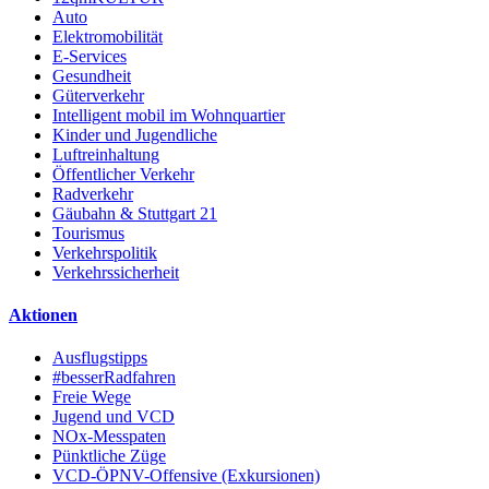
Auto
Elektromobilität
E-Services
Gesundheit
Güterverkehr
Intelligent mobil im Wohnquartier
Kinder und Jugendliche
Luftreinhaltung
Öffentlicher Verkehr
Radverkehr
Gäubahn & Stuttgart 21
Tourismus
Verkehrspolitik
Verkehrssicherheit
Aktionen
Ausflugstipps
#besserRadfahren
Freie Wege
Jugend und VCD
NOx-Messpaten
Pünktliche Züge
VCD-ÖPNV-Offensive (Exkursionen)