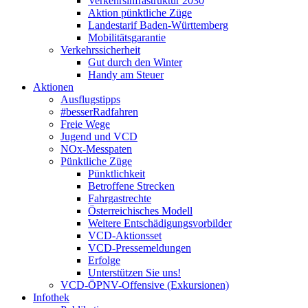
Verkehrsinfrastruktur 2030
Aktion pünktliche Züge
Landestarif Baden-Württemberg
Mobilitätsgarantie
Verkehrssicherheit
Gut durch den Winter
Handy am Steuer
Aktionen
Ausflugstipps
#besserRadfahren
Freie Wege
Jugend und VCD
NOx-Messpaten
Pünktliche Züge
Pünktlichkeit
Betroffene Strecken
Fahrgastrechte
Österreichisches Modell
Weitere Entschädigungsvorbilder
VCD-Aktionsset
VCD-Pressemeldungen
Erfolge
Unterstützen Sie uns!
VCD-ÖPNV-Offensive (Exkursionen)
Infothek