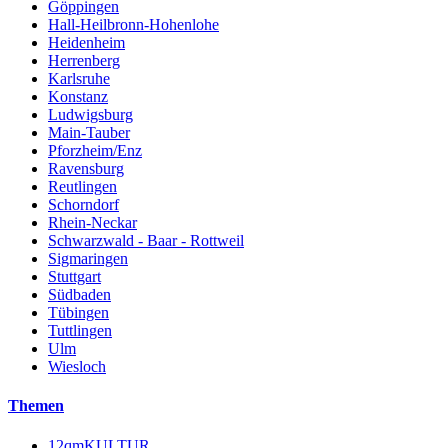
Göppingen
Hall-Heilbronn-Hohenlohe
Heidenheim
Herrenberg
Karlsruhe
Konstanz
Ludwigsburg
Main-Tauber
Pforzheim/Enz
Ravensburg
Reutlingen
Schorndorf
Rhein-Neckar
Schwarzwald - Baar - Rottweil
Sigmaringen
Stuttgart
Südbaden
Tübingen
Tuttlingen
Ulm
Wiesloch
Themen
12qmKULTUR