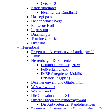
Oststadt 2
Kinderrundfahrt
Ideen für die Rundfahrt
Hansegispass
Heidenheimer Wege
Radwege-Hotline
Impressum
Datenschutz
Termine Übersicht
Über uns
Herrenberg
Fragen und Antworten zur Landtagswahl
Aktuell
Herrenberger Dokumente
Leitbild Herrenberg 2035
Fußverkehrcheck
IMEP (Integrierter Mobilität
Entwicklungsplan)
Delegiertenwahl und Gäubahnfilm
Was wir wollen
Wer wir sind
Die Gäubahn und die S1
Unsere Fragen zur Bundestagswahl
Die Antworten der Kandidierenden
Fragen und Antworten zur Kommunalwahl (9.