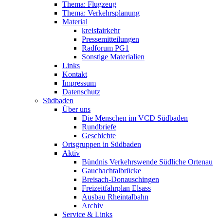
Thema: Flugzeug
Thema: Verkehrsplanung
Material
kreisfairkehr
Pressemitteilungen
Radforum PG1
Sonstige Materialien
Links
Kontakt
Impressum
Datenschutz
Südbaden
Über uns
Die Menschen im VCD Südbaden
Rundbriefe
Geschichte
Ortsgruppen in Südbaden
Aktiv
Bündnis Verkehrswende Südliche Ortenau
Gauchachtalbrücke
Breisach-Donauschingen
Freizeitfahrplan Elsass
Ausbau Rheintalbahn
Archiv
Service & Links