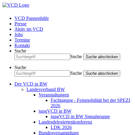
VCD Pannenhilfe
Presse
Aktiv im VCD
Jobs
Termine
Kontakt
Suche
Suche
Suche abschicken
Suche
Suche
Suche abschicken
Der VCD in BW
Landesverband BW
Veranstaltungen
Fachtagung - Feinmobilität bei der SPEZI
2026
jungVCD in BW
jungVCD in BW Signalgruppe
Landesdelegiertenkonferenz
LDK 2026
Bundesversammlung