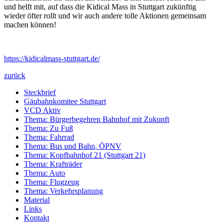
und helft mit, auf dass die Kidical Mass in Stuttgart zukünftig
wieder öfter rollt und wir auch andere tolle Aktionen gemeinsam
machen können!
https://kidicalmass-stuttgart.de/
zurück
Steckbrief
Gäubahnkomitee Stuttgart
VCD Aktiv
Thema: Bürgerbegehren Bahnhof mit Zukunft
Thema: Zu Fuß
Thema: Fahrrad
Thema: Bus und Bahn, ÖPNV
Thema: Kopfbahnhof 21 (Stuttgart 21)
Thema: Krafträder
Thema: Auto
Thema: Flugzeug
Thema: Verkehrsplanung
Material
Links
Kontakt