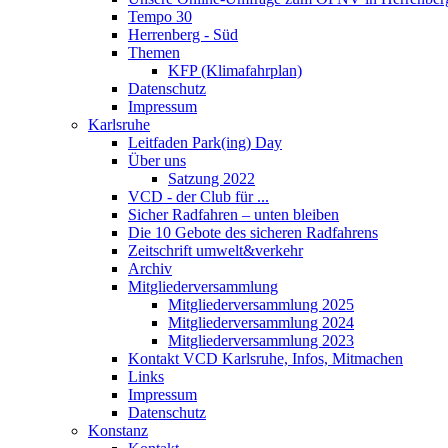
Tempo 30
Herrenberg - Süd
Themen
KFP (Klimafahrplan)
Datenschutz
Impressum
Karlsruhe
Leitfaden Park(ing) Day
Über uns
Satzung 2022
VCD - der Club für ...
Sicher Radfahren – unten bleiben
Die 10 Gebote des sicheren Radfahrens
Zeitschrift umwelt&verkehr
Archiv
Mitgliederversammlung
Mitgliederversammlung 2025
Mitgliederversammlung 2024
Mitgliederversammlung 2023
Kontakt VCD Karlsruhe, Infos, Mitmachen
Links
Impressum
Datenschutz
Konstanz