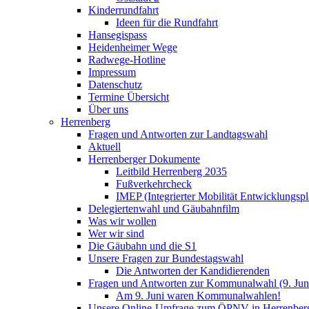
Kinderrundfahrt
Ideen für die Rundfahrt
Hansegispass
Heidenheimer Wege
Radwege-Hotline
Impressum
Datenschutz
Termine Übersicht
Über uns
Herrenberg
Fragen und Antworten zur Landtagswahl
Aktuell
Herrenberger Dokumente
Leitbild Herrenberg 2035
Fußverkehrcheck
IMEP (Integrierter Mobilität Entwicklungspl
Delegiertenwahl und Gäubahnfilm
Was wir wollen
Wer wir sind
Die Gäubahn und die S1
Unsere Fragen zur Bundestagswahl
Die Antworten der Kandidierenden
Fragen und Antworten zur Kommunalwahl (9. Jun
Am 9. Juni waren Kommunalwahlen!
Unsere Online-Umfrage zum ÖPNV in Herrenber