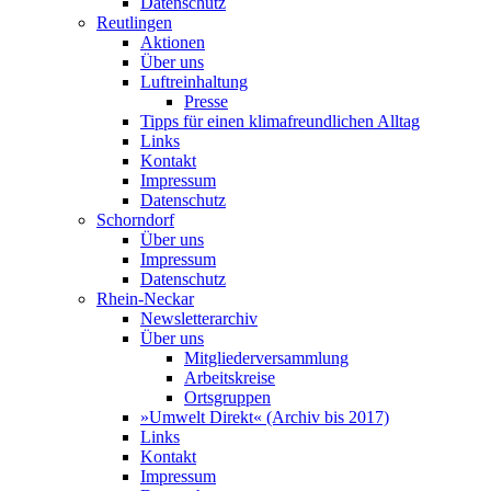
Datenschutz
Reutlingen
Aktionen
Über uns
Luftreinhaltung
Presse
Tipps für einen klimafreundlichen Alltag
Links
Kontakt
Impressum
Datenschutz
Schorndorf
Über uns
Impressum
Datenschutz
Rhein-Neckar
Newsletterarchiv
Über uns
Mitgliederversammlung
Arbeitskreise
Ortsgruppen
»Umwelt Direkt« (Archiv bis 2017)
Links
Kontakt
Impressum