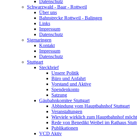
Datenschutz
Schwarzwald - Baar - Rottweil
Über uns
Bahnstrecke Rottweil - Balingen
Links
Impressum
Datenschutz
Sigmaringen
Kontakt
Impressum
Datenschutz
Stuttgart
Steckbrief
Unsere Politik
Büro und Anfahrt
Vorstand und Aktive
Spendenkonto
Satzung
Gäubahnkomitee Stuttgart
Abbindung vom Hauptbahnhof Stuttgart
Veranstaltungen
Wieviele wirklich zum Hauptbahnhof möch
Rede von Benedikt Weibel im Rathaus Stutt
Publikationen
VCD Aktiv